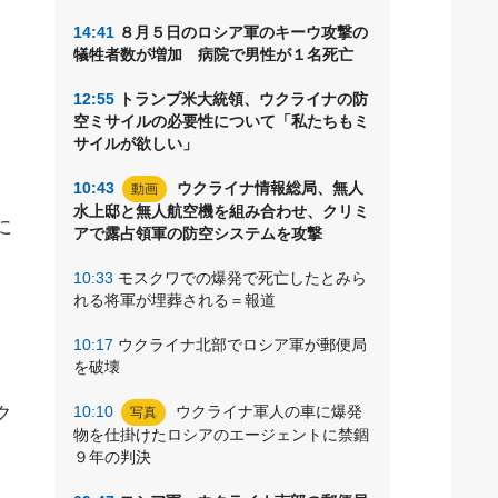
14:41
８月５日のロシア軍のキーウ攻撃の
犠牲者数が増加 病院で男性が１名死亡
ナ
12:55
トランプ米大統領、ウクライナの防
空ミサイルの必要性について「私たちもミ
サイルが欲しい」
10:43
ウクライナ情報総局、無人
動画
水上邸と無人航空機を組み合わせ、クリミ
に
アで露占領軍の防空システムを攻撃
10:33
モスクワでの爆発で死亡したとみら
れる将軍が埋葬される＝報道
10:17
ウクライナ北部でロシア軍が郵便局
。
を破壊
ク
10:10
ウクライナ軍人の車に爆発
写真
物を仕掛けたロシアのエージェントに禁錮
９年の判決