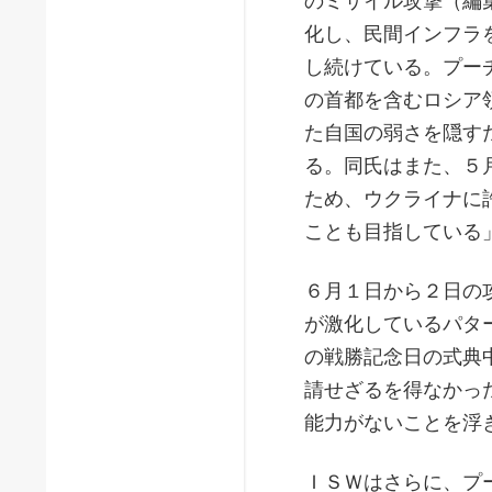
のミサイル攻撃（編
化し、民間インフラ
し続けている。プー
の首都を含むロシア
た自国の弱さを隠す
る。同氏はまた、５
ため、ウクライナに
ことも目指している
６月１日から２日の
が激化しているパタ
の戦勝記念日の式典
請せざるを得なかっ
能力がないことを浮
ＩＳＷはさらに、プ