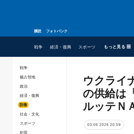
購読
フォトバンク
もっと見る ☰
戦争
経済・復興
スポーツ
戦争
ウクライ
被占領地
全てのトピック
政治
戦争
の供給は
経済・復興
被占領地
ルッテＮ
防衛
政治
社会・文化
経済・復興
スポーツ
03.06.2026 20:59
防衛
犯罪