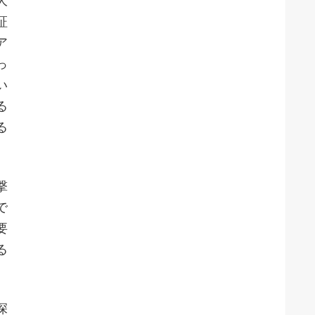
大
証
ア
っ
い
る
る
撃
で
要
る
深