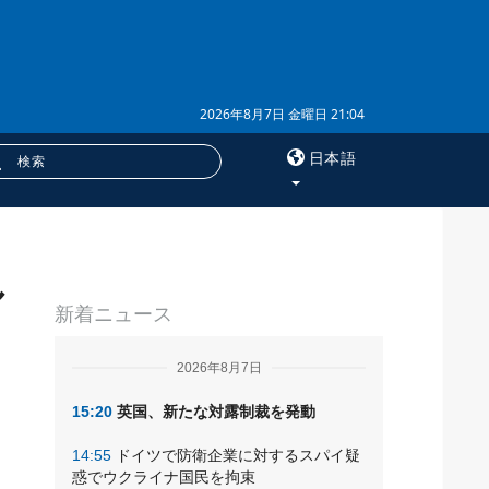
2026年8月7日 金曜日 21:04
日本語
×
ル
サービス
新着ニュース
購読
フォトバンク
2026年8月7日
15:20
英国、新たな対露制裁を発動
14:55
ドイツで防衛企業に対するスパイ疑
惑でウクライナ国民を拘束