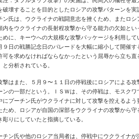
集注：ダブルタップ攻撃）の実施は、民間人の犠牲を最
を破壊することを目的としたロシアの攻撃パターンを実
チン氏は、ウクライナの戦闘意志を挫くため、またロシ
領内をウクライナの長射程攻撃から守る能力の欠如とい
ために、キーウへの大規模な攻撃パッケージを利用して
月９日の戦勝記念日のパレードを大幅に縮小して開催す
許可を求めなければならなかったという屈辱から立ち直
」と分析されている。
攻撃はまた、５月９〜１１日の停戦後にロシアによる攻
ーンの一部だという。ＩＳＷは、その停戦は、モスクワ
中にプーチン氏がウクライナに対して攻撃を控えるよう
たため、ロシアが自国の深部をウクライナの攻撃から守
き彫りにしていたと指摘している。
ーチン氏や他のロシア当局者は、停戦中にウクライナが