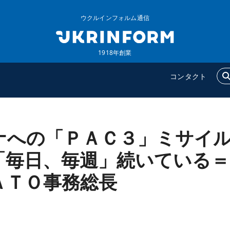
ウクルインフォルム通信
1918年創業
コンタクト
ナへの「ＰＡＣ３」ミサイ
ウクルインフォルム
追加
ウクルインフォルムについ
特集
「毎日、毎週」続いている＝
て
インタビュー
ＡＴＯ事務総長
コンタクト
写真
動画