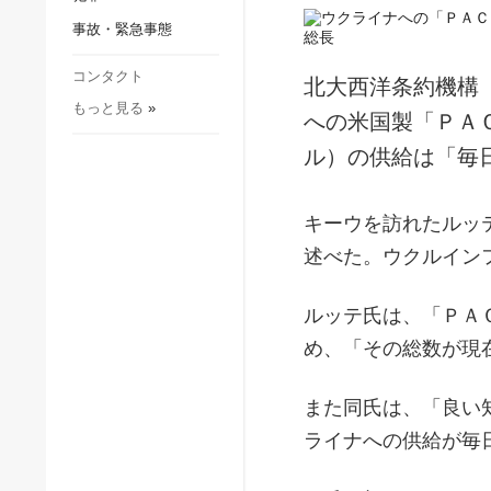
社会・文化
事故・緊急事態
スポーツ
犯罪
コンタクト
北大西洋条約機構
もっと見る
»
事故・緊急事態
への米国製「ＰＡ
ル）の供給は「毎
キーウを訪れたルッ
述べた。ウクルイン
ルッテ氏は、「ＰＡ
め、「その総数が現
また同氏は、「良い
ライナへの供給が毎