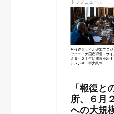
トップニュース
対弾道ミサイル迎撃プロジ
ウクライナ国産弾道ミサイ
２６～２７年に成果を出す
レンシキー宇大統領
「報復と
所、６月
への大規