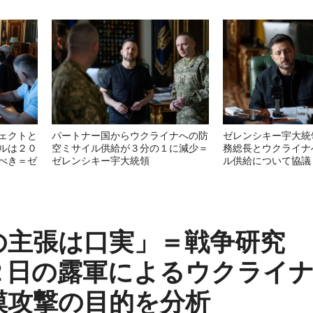
ェクトと
パートナー国からウクライナへの防
ゼレンシキー宇大統
ルは２０
空ミサイル供給が３分の１に減少＝
務総長とウクライナ
べき＝ゼ
ゼレンシキー宇大統領
ル供給について協議
の主張は口実」＝戦争研究
２日の露軍によるウクライ
模攻撃の目的を分析