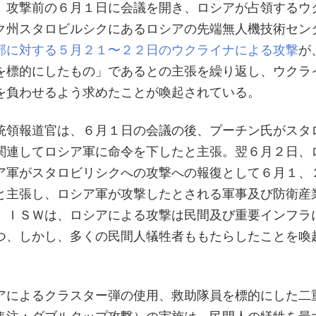
、攻撃前の６月１日に会議を開き、ロシアが占領するウ
ク州スタロビルシクにあるロシアの先端無人機技術セン
部に対する５月２１〜２２日のウクライナによる攻撃
が
を標的にしたもの」であるとの主張を繰り返し、ウクラ
を負わせるよう求めたことが喚起されている。
統領報道官は、６月１日の会議の後、プーチン氏がスタ
関連してロシア軍に命令を下したと主張。翌６月２日、
ア軍がスタロビリシクへの攻撃への報復として６月１、
と主張し、ロシア軍が攻撃したとされる軍事及び防衛産
。ＩＳＷは、ロシアによる攻撃は民間及び重要インフラ
つ、しかし、多くの民間人犠牲者ももたらしたことを喚
アによるクラスター弾の使用、救助隊員を標的にした二