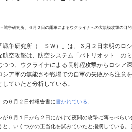
「戦争研究所（ＩＳＷ）」は、６月２日未明のロ
な航空攻撃は、防空システム「パトリオット」の
じつつ、ウクライナによる長射程攻撃からロシア
ロシア軍の無能さや戦場での自軍の失敗から注意
としていたと分析している。
）の６月２日付報告書に
書かれている
。
ンが６月１日から２日にかけて夜間の攻撃に薄っぺらい
うと、いくつかの正当化を試みていたと指摘している。