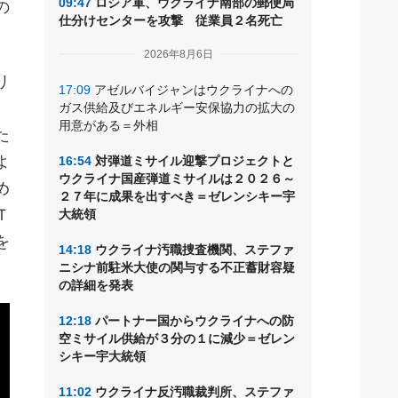
09:47
ロシア軍、ウクライナ南部の郵便局
の
仕分けセンターを攻撃 従業員２名死亡
2026年8月6日
リ
17:09
アゼルバイジャンはウクライナへの
ガス供給及びエネルギー安保協力の拡大の
用意がある＝外相
た
よ
16:54
対弾道ミサイル迎撃プロジェクトと
ウクライナ国産弾道ミサイルは２０２６～
め
２７年に成果を出すべき＝ゼレンシキー宇
Ｔ
大統領
を
14:18
ウクライナ汚職捜査機関、ステファ
ニシナ前駐米大使の関与する不正蓄財容疑
の詳細を発表
12:18
パートナー国からウクライナへの防
空ミサイル供給が３分の１に減少＝ゼレン
シキー宇大統領
11:02
ウクライナ反汚職裁判所、ステファ