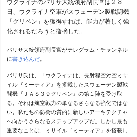
ウクライナのパリサ大統領府副長官は２８
犯罪
日、ウクライナ空軍がスウェーデン製戦闘機
事故・緊急事態
「グリペン」を獲得すれば、能力が著しく強
化されるだろうと指摘した。
追加
サービス
特集
購読
パリサ大統領府副長官がテレグラム・チャンネル
インタビュー
フォトバンク
に
書き込んだ
。
写真
動画
パリサ氏は、「ウクライナは、長射程空対空ミサ
イル『ミーティア』を搭載したスウェーデン製戦
闘機『ＪＡＳ３９グリペン』の第１陣を受け取
る。それは航空戦力の単なるさらなる強化ではな
い。私たちの防衛の質的に新しいアーキテクチャ
へ向かうさらなるステップアップだ。しかし最も
重要なことは、ミサイル『ミーティア』を搭載し