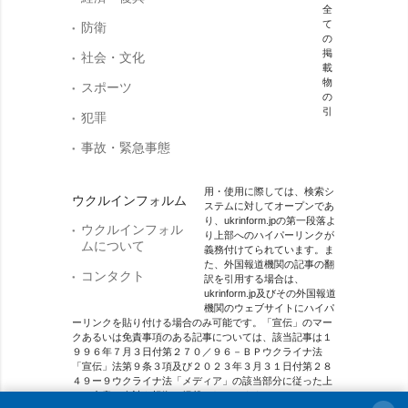
全
て
防衛
の
掲
社会・文化
載
物
スポーツ
の
引
犯罪
事故・緊急事態
用・使用に際しては、検索シ
ウクルインフォルム
ステムに対してオープンであ
り、ukrinform.jpの第一段落よ
ウクルインフォル
り上部へのハイパーリンクが
ムについて
義務付けてられています。ま
た、外国報道機関の記事の翻
コンタクト
訳を引用する場合は、
ukrinform.jp及びその外国報道
機関のウェブサイトにハイパ
ーリンクを貼り付ける場合のみ可能です。「宣伝」のマー
クあるいは免責事項のある記事については、該当記事は１
９９６年７月３日付第２７０／９６－ＢＰウクライナ法
「宣伝」法第９条３項及び２０２３年３月３１日付第２８
４９ー９ウクライナ法「メディア」の該当部分に従った上
で、合意／会計を根拠に掲載されています。