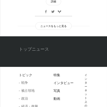
詳細
ニュースをもっと見る
トップニュース
トピック
特集
イ
ン
戦争
インタビュー
タ
ー
被占領地
写真
ネ
ッ
政治
ト
動画
上
の
経済・復興