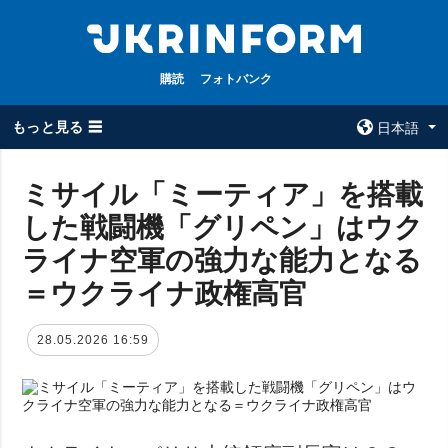
購読
フォトバンク
もっと見る ☰
日本語
×
ミサイル「ミーティア」を搭載
した戦闘機「グリペン」はウク
全てのトピック
ウクルインフォ
ルム
ライナ空軍の強力な能力となる
戦争
ウクルインフォル
＝ウクライナ政権高官
被占領地
ムについて
政治
コンタクト
28.05.2026 16:59
経済・復興
防衛
社会・文化
スポーツ