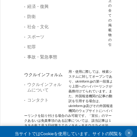
上
の
経済・復興
全
て
防衛
の
掲
社会・文化
載
物
スポーツ
の
引
犯罪
事故・緊急事態
用・使用に際しては、検索シ
ウクルインフォルム
ステムに対してオープンであ
り、ukrinform.jpの第一段落よ
ウクルインフォル
り上部へのハイパーリンクが
ムについて
義務付けてられています。ま
た、外国報道機関の記事の翻
コンタクト
訳を引用する場合は、
ukrinform.jp及びその外国報道
機関のウェブサイトにハイパ
ーリンクを貼り付ける場合のみ可能です。「宣伝」のマー
クあるいは免責事項のある記事については、該当記事は１
９９６年７月３日付第２７０／９６－ＢＰウクライナ法
「宣伝」法第９条３項及び２０２３年３月３１日付第２８
×
当サイトではCookieを使用しています。サイトの閲覧を
４９ー９ウクライナ法「メディア」の該当部分に従った上