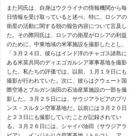
また同氏は、自身はウクライナの情報機関から毎
日情報を受け取っていると述べ、特に、ロシアの
衛星の活動に関する朝の報告内容について言及し
た。その際同氏は、ロシアの衛星がロシアの利益
のために、中東地域の米軍施設を撮影したとし、
「３月２４日、彼らはインド洋のチャゴス諸島に
ある米英共同のディエゴガルシア軍事基地を撮影
した。私たちの評価では、以前、１月１９日にも
撮影が行われていた。次に、彼らはクウェート国
際空港とブルガン油田の石油産業施設の一部を撮
影した。３月２５日には、サウジアラビアのプリ
ンス・スルタン空軍基地だ。以前には３月２０日
と２３日にも撮影していたことが記録されてい
る。３月２６日には、シャイバ油田（サウジアラ
ビア）、インジルリク空軍基地（トルコ）、ア