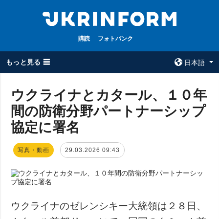
購読
フォトバンク
もっと見る ☰
日本語
×
ウクライナとカタール、１０年
間の防衛分野パートナーシップ
全てのトピック
ウクルインフォ
ルム
協定に署名
戦争
ウクルインフォル
被占領地
ムについて
写真・動画
29.03.2026 09:43
政治
コンタクト
経済・復興
防衛
社会・文化
ウクライナのゼレンシキー大統領は２８日、
スポーツ