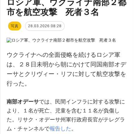
ロシア軍、ウクライナ南部２都
市を航空攻撃 死者３名
写真
28.03.2026 08:28
ウクライナへの全面侵略を続けるロシア軍
は、２８日未明から朝にかけて同国南部オデ
ーサとクリヴィー・リフに対して航空攻撃を
行った。
南部オデーサ
では、民間インフラに対する攻撃に
より、１名が死亡、児童を含む１１名が負傷し
た。リサク・オデーサ州軍行政府長官がテレグラ
ム・チャンネルで
報告した
。