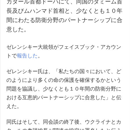
カタール首都ドーハにて、同国のタミーム首
犯罪
長及びムハンマド首相と、少なくとも１０年
事故・緊急事態
間にわたる防衛分野のパートナーシップに合
意した。
追加
サービス
特集
購読
ゼレンシキー大統領がフェイスブック・アカウン
インタビュー
フォトバンク
トで
報告した
。
写真
動画
ゼレンシキー氏は、「私たちの国々において、ど
のようにより多くの命の保護を確保するかという
問題を協議し、少なくとも１０年間の防衛分野に
おける互恵的パートナーシップに合意した」と伝
えた。
同氏はそして、同会談の終了後、ウクライナとカ