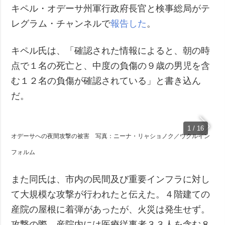
キペル・オデーサ州軍行政府長官と検事総局がテ
レグラム・チャンネルで
報告した
。
キペル氏は、「確認された情報によると、朝の時
点で１名の死亡と、中度の負傷の９歳の男児を含
む１２名の負傷が確認されている」と書き込ん
だ。
1 / 16
オデーサへの夜間攻撃の被害 写真：ニーナ・リャショノク／ウクルイン
フォルム
また同氏は、市内の民間及び重要インフラに対し
て大規模な攻撃が行われたと伝えた。４階建ての
産院の屋根に着弾があったが、火災は発生せず。
攻撃の際、産院内には医療従事者３３人を含む８