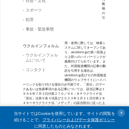
社会・文化
載
物
スポーツ
の
引
犯罪
事故・緊急事態
用・使用に際しては、検索シ
ウクルインフォルム
ステムに対してオープンであ
り、ukrinform.jpの第一段落よ
ウクルインフォル
り上部へのハイパーリンクが
ムについて
義務付けてられています。ま
た、外国報道機関の記事の翻
コンタクト
訳を引用する場合は、
ukrinform.jp及びその外国報道
機関のウェブサイトにハイパ
ーリンクを貼り付ける場合のみ可能です。「宣伝」のマー
クあるいは免責事項のある記事については、該当記事は１
９９６年７月３日付第２７０／９６－ＢＰウクライナ法
「宣伝」法第９条３項及び２０２３年３月３１日付第２８
４９ー９ウクライナ法「メディア」の該当部分に従った上
で、合意／会計を根拠に掲載されています。
×
当サイトではCookieを使用しています。サイトの閲覧を
オンラインメディア主体 メディア識別番号：R40-01421.
続けることで、
プライバシーおよびデータ保護ポリシー
に同意したものとみなされます。
© 2015-2026 Ukrinform. All rights reserved.