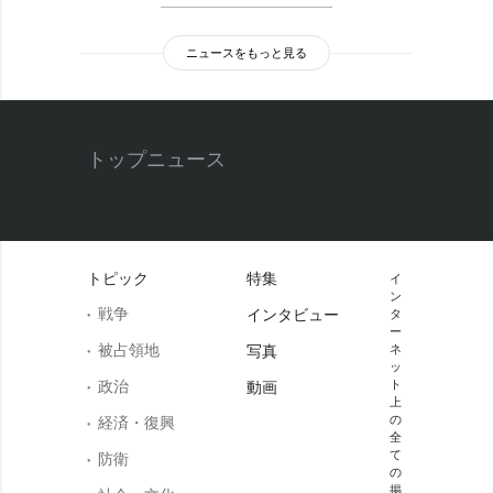
ニュースをもっと見る
トップニュース
トピック
特集
イ
ン
戦争
インタビュー
タ
ー
被占領地
写真
ネ
ッ
政治
ト
動画
上
の
経済・復興
全
て
防衛
の
掲