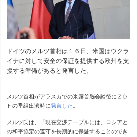
犯罪
事故・緊急事態
追加
サービス
特集
購読
インタビュー
フォトバンク
ドイツのメルツ首相は１６日、米国はウクラ
写真
イナに対して安全の保証を提供する欧州を支
動画
援する準備があると発言した。
メルツ首相がアラスカでの米露首脳会談後にＺＤ
Ｆの番組出演時に
発言した
。
メルツ氏は、「現在交渉テーブルには、ロシアと
の和平協定の遵守を長期的に保証することのでき