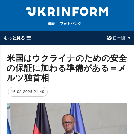
購読
フォトバンク
もっと見る ☰
日本語
×
米国はウクライナのための安全
の保証に加わる準備がある＝メ
全てのトピック
ウクルインフォ
ルム
ルツ独首相
戦争
ウクルインフォル
被占領地
ムについて
16.08.2025 21:49
政治
コンタクト
経済・復興
防衛
社会・文化
スポーツ