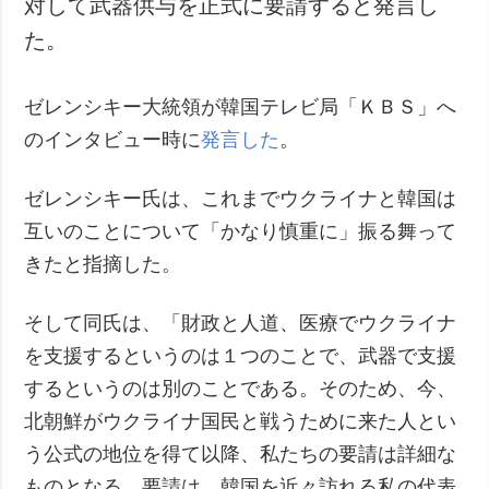
対して武器供与を正式に要請すると発言し
犯罪
た。
事故・緊急事態
ゼレンシキー大統領が韓国テレビ局「ＫＢＳ」へ
追加
サービス
のインタビュー時に
発言した
。
特集
購読
インタビュー
フォトバンク
ゼレンシキー氏は、これまでウクライナと韓国は
写真
互いのことについて「かなり慎重に」振る舞って
動画
きたと指摘した。
そして同氏は、「財政と人道、医療でウクライナ
を支援するというのは１つのことで、武器で支援
するというのは別のことである。そのため、今、
北朝鮮がウクライナ国民と戦うために来た人とい
う公式の地位を得て以降、私たちの要請は詳細な
ものとなる。要請は、韓国を近々訪れる私の代表