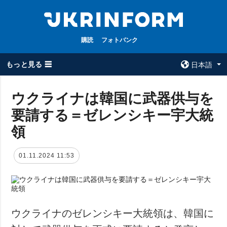
購読
フォトバンク
もっと見る ☰
日本語
×
ウクライナは韓国に武器供与を
要請する＝ゼレンシキー宇大統
全てのトピック
ウクルインフォ
ルム
領
戦争
ウクルインフォル
被占領地
ムについて
01.11.2024 11:53
政治
コンタクト
経済・復興
防衛
社会・文化
ウクライナのゼレンシキー大統領は、韓国に
スポーツ