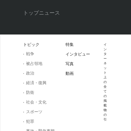
トップニュース
トピック
特集
イ
ン
戦争
インタビュー
タ
ー
被占領地
写真
ネ
ッ
政治
ト
動画
上
の
経済・復興
全
て
防衛
の
掲
社会・文化
載
物
スポーツ
の
引
犯罪
事故・緊急事態