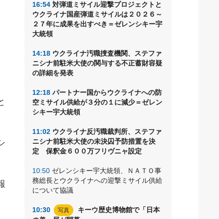
16:54
対弾道ミサイル迎撃プロジェクトと
ウクライナ国産弾道ミサイルは２０２６～
２７年に成果を出すべき＝ゼレンシキー宇
大統領
14:18
ウクライナ汚職捜査機関、ステファ
ニシナ前駐米大使の関与する不正蓄財容疑
の詳細を発表
12:18
パートナー国からウクライナへの防
と
空ミサイル供給が３分の１に減少＝ゼレン
シキー宇大統領
11:02
ウクライナ反汚職裁判所、ステファ
ニシナ前駐米大使の未決囚予防措置を決
シ
定 保釈金６００万フリヴニャ設定
10:50
ゼレンシキー宇大統領、ＮＡＴＯ事
務総長とウクライナへの迎撃ミサイル供給
報
について協議
10:30
キーウ歴史博物館で「日本
写真