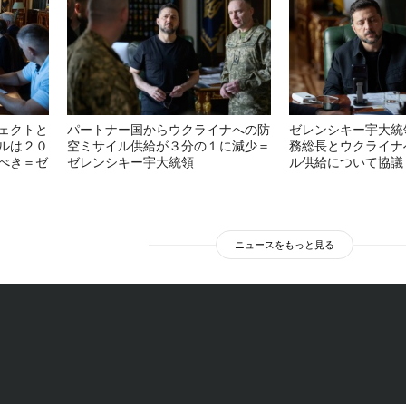
ェクトと
パートナー国からウクライナへの防
ゼレンシキー宇大統
ルは２０
空ミサイル供給が３分の１に減少＝
務総長とウクライナ
べき＝ゼ
ゼレンシキー宇大統領
ル供給について協議
ニュースをもっと見る