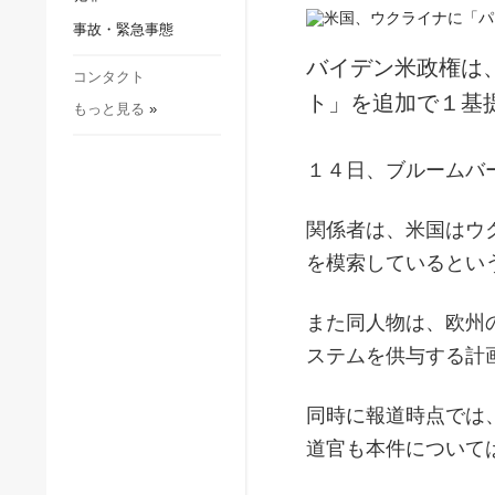
社会・文化
事故・緊急事態
スポーツ
バイデン米政権は
犯罪
コンタクト
ト」を追加で１基
もっと見る
»
事故・緊急事態
１４日、ブルームバ
関係者は、米国はウ
を模索しているとい
また同人物は、欧州
ステムを供与する計
同時に報道時点では
道官も本件について