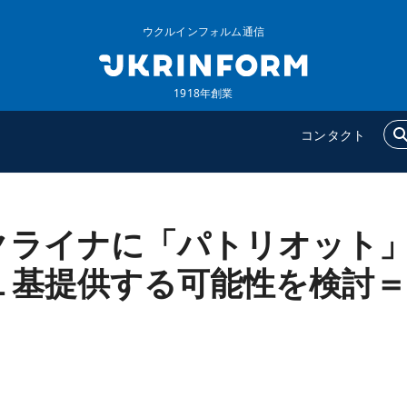
ウクルインフォルム通信
1918年創業
コンタクト
クライナに「パトリオット
ウクルインフォルム
追加
ウクルインフォルムについ
特集
１基提供する可能性を検討＝
て
インタビュー
コンタクト
写真
動画