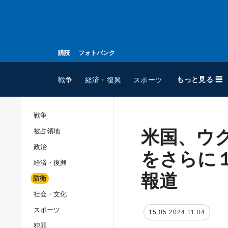
購読
フォトバンク
もっと見る ☰
戦争
経済・復興
スポーツ
戦争
米国、ウ
被占領地
全てのトピック
政治
戦争
をさらに
経済・復興
被占領地
報道
防衛
政治
社会・文化
経済・復興
スポーツ
15.05.2024 11:04
防衛
犯罪