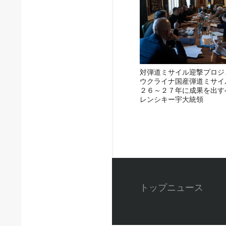
対弾道ミサイル迎撃プロジ
ウクライナ国産弾道ミサイ
２６～２７年に成果を出す
レンシキー宇大統領
トップニュース