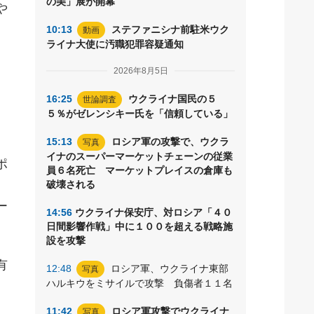
の美」展が開幕
や
10:13
ステファニシナ前駐米ウク
動画
ライナ大使に汚職犯罪容疑通知
2026年8月5日
16:25
ウクライナ国民の５
世論調査
５％がゼレンシキー氏を「信頼している」
15:13
ロシア軍の攻撃で、ウクラ
写真
イナのスーパーマーケットチェーンの従業
ポ
員６名死亡 マーケットプレイスの倉庫も
、
破壊される
ー
14:56
ウクライナ保安庁、対ロシア「４０
日間影響作戦」中に１００を超える戦略施
設を攻撃
有
12:48
ロシア軍、ウクライナ東部
写真
ハルキウをミサイルで攻撃 負傷者１１名
11:42
ロシア軍攻撃でウクライナ
写真