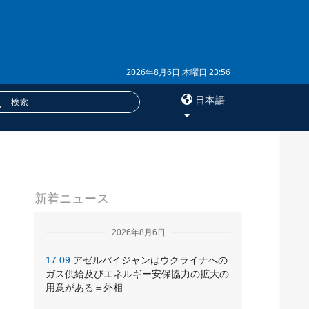
2026年8月6日 木曜日 23:56
日本語
×
」
サービス
新着ニュース
購読
フォトバンク
2026年8月6日
17:09
アゼルバイジャンはウクライナへの
ガス供給及びエネルギー安保協力の拡大の
用意がある＝外相