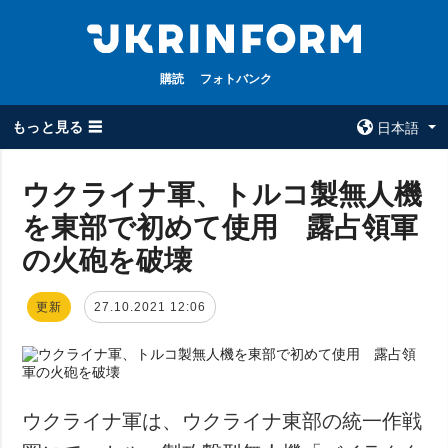
購読
フォトバンク
もっと見る ☰
日本語
×
ウクライナ軍、トルコ製無人機
を東部で初めて使用 露占領軍
全てのトピック
ウクルインフォ
ルム
の火砲を破壊
戦争
ウクルインフォル
被占領地
ムについて
更新
27.10.2021 12:06
政治
コンタクト
経済・復興
防衛
社会・文化
ウクライナ軍は、ウクライナ東部の統一作戦
スポーツ