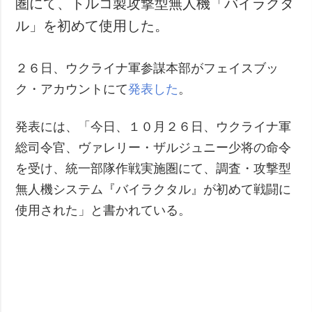
圏にて、トルコ製攻撃型無人機「バイラクタ
犯罪
ル」を初めて使用した。
事故・緊急事態
２６日、ウクライナ軍参謀本部がフェイスブッ
追加
サービス
ク・アカウントにて
発表した
。
特集
購読
インタビュー
フォトバンク
発表には、「今日、１０月２６日、ウクライナ軍
写真
総司令官、ヴァレリー・ザルジュニー少将の命令
動画
を受け、統一部隊作戦実施圏にて、調査・攻撃型
無人機システム『バイラクタル』が初めて戦闘に
使用された」と書かれている。