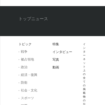
トップニュース
トピック
特集
イ
ン
戦争
インタビュー
タ
ー
被占領地
写真
ネ
ッ
政治
ト
動画
上
の
経済・復興
全
て
防衛
の
掲
社会・文化
載
物
スポーツ
の
引