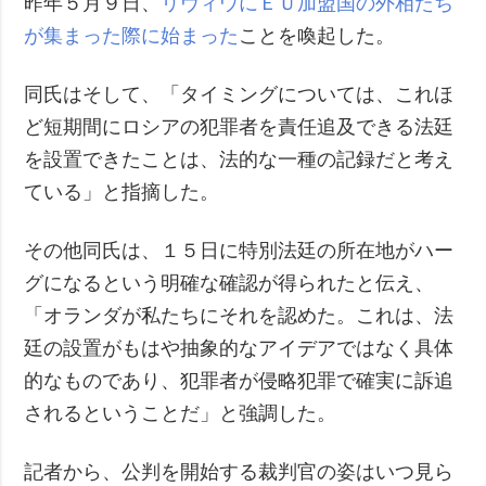
昨年５月９日、
リヴィウにＥＵ加盟国の外相たち
が集まった際に始まった
ことを喚起した。
同氏はそして、「タイミングについては、これほ
ど短期間にロシアの犯罪者を責任追及できる法廷
を設置できたことは、法的な一種の記録だと考え
ている」と指摘した。
その他同氏は、１５日に特別法廷の所在地がハー
グになるという明確な確認が得られたと伝え、
「オランダが私たちにそれを認めた。これは、法
廷の設置がもはや抽象的なアイデアではなく具体
的なものであり、犯罪者が侵略犯罪で確実に訴追
されるということだ」と強調した。
記者から、公判を開始する裁判官の姿はいつ見ら