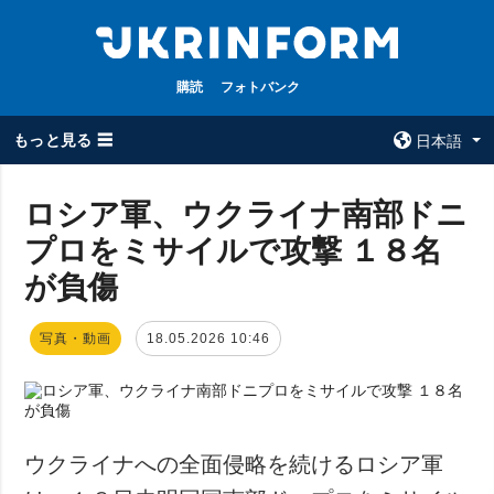
購読
フォトバンク
もっと見る ☰
日本語
×
ロシア軍、ウクライナ南部ドニ
プロをミサイルで攻撃 １８名
全てのトピック
ウクルインフォ
ルム
が負傷
戦争
ウクルインフォル
被占領地
ムについて
写真・動画
18.05.2026 10:46
政治
コンタクト
経済・復興
防衛
社会・文化
ウクライナへの全面侵略を続けるロシア軍
スポーツ