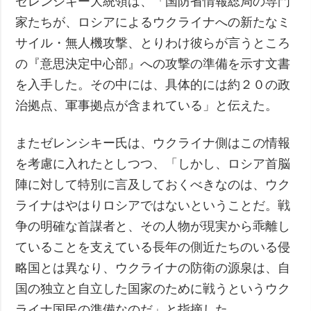
ゼレンシキー大統領は、「国防省情報総局の専門
家たちが、ロシアによるウクライナへの新たなミ
サイル・無人機攻撃、とりわけ彼らが言うところ
の『意思決定中心部』への攻撃の準備を示す文書
を入手した。その中には、具体的には約２０の政
治拠点、軍事拠点が含まれている」と伝えた。
またゼレンシキー氏は、ウクライナ側はこの情報
を考慮に入れたとしつつ、「しかし、ロシア首脳
陣に対して特別に言及しておくべきなのは、ウク
ライナはやはりロシアではないということだ。戦
争の明確な首謀者と、その人物が現実から乖離し
ていることを支えている長年の側近たちのいる侵
略国とは異なり、ウクライナの防衛の源泉は、自
国の独立と自立した国家のために戦うというウク
ライナ国民の準備なのだ」と指摘した。