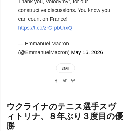
Thank you, Volodymyr, for our
constructive discussions. You know you
can count on France!
https://t.co/zrGrpbUrxQ
— Emmanuel Macron
(@EmmanuelMacron)
May 16, 2026
詳細
ウクライナのテニス選手スヴ
ィトリナ、８年ぶり３度目の優
勝