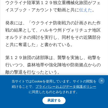
ウクライナ陸軍第１２９独立重機械化旅団がフェ
イスブック・アカウントで動画と共に
伝えた
。
発表には、「ウクライナ防衛戦力の計画された作
戦の結果として、ハルキウ州ドヴォリチュナ地区
オルラドネの掃討を実行し、同村をその近隣部分
と共に奪還した」と書かれている。
第１２９旅団の諸部隊は、襲撃を実施し、砲撃を
行いつつ、森林地帯や強化陣地や防衛拠点からの
敵の撃退を行なったという。
×
当サイトではCookieを使用しています。サイトの閲覧を
続けることで、
プライバシーおよびデータ保護ポリシー
に同意したものとみなされます。
承認する