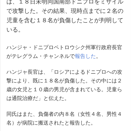
は、１８日未明同国南部ドニプロをミサイル
犯罪
で攻撃した。その結果、現時点までに２名の
事故・緊急事態
児童を含む１８名が負傷したことが判明して
いる。
追加
サービス
特集
購読
ハンジャ・ドニプロペトロウシク州軍行政府長官
インタビュー
フォトバンク
がテレグラム・チャンネルで
報告した
。
写真
動画
ハンジャ長官は、「ロシアによるドニプロへの攻
撃により、既に１８名が負傷した。その中には２
歳の女児と１０歳の男児が含まれている。児童ら
は通院治療だ」と伝えた。
同氏はまた、負傷者の内８名（女性４名、男性４
名）が病院に搬送されたと報告した。