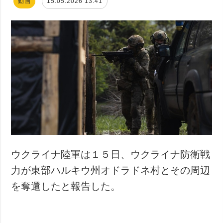
動画
15.05.2026 13:41
ウクライナ陸軍は１５日、ウクライナ防衛戦
力が東部ハルキウ州オドラドネ村とその周辺
を奪還したと報告した。