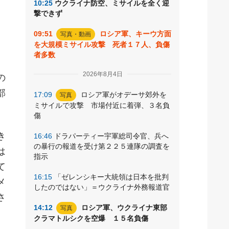
10:25
ウクライナ防空、ミサイルを全く迎
撃できず
09:51
ロシア軍、キーウ方面
写真・動画
を大規模ミサイル攻撃 死者１７人、負傷
者多数
2026年8月4日
の
部
17:09
ロシア軍がオデーサ郊外を
写真
ミサイルで攻撃 市場付近に着弾、３名負
傷
き
16:46
ドラパーティー宇軍総司令官、兵へ
の暴行の報道を受け第２２５連隊の調査を
は
指示
て
16:15
「ゼレンシキー大統領は日本を批判
メ
したのではない」＝ウクライナ外務報道官
さ
14:12
ロシア軍、ウクライナ東部
写真
クラマトルシクを空爆 １５名負傷