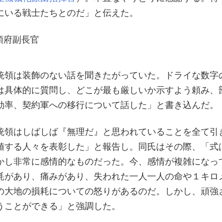
にいる戦士たちとのだ」と伝えた。
統領は装飾のない話を聞きたがっていた。ドライな数字
は具体的に質問し、どこが最も厳しいか示すよう頼み、
効率、契約軍への移行について話した」と書き込んだ。
統領はしばしば『無理だ』と思われていることを全て引
値する人々を表彰した」と報告し。同氏はその際、「式
かし非常に感情的なものだった。今、感情が複雑になっ
耗があり、痛みがあり、失われた一人一人の命や１キロ
の大地の損耗についての怒りがあるのだ。しかし、頑強
うことができる」と強調した。