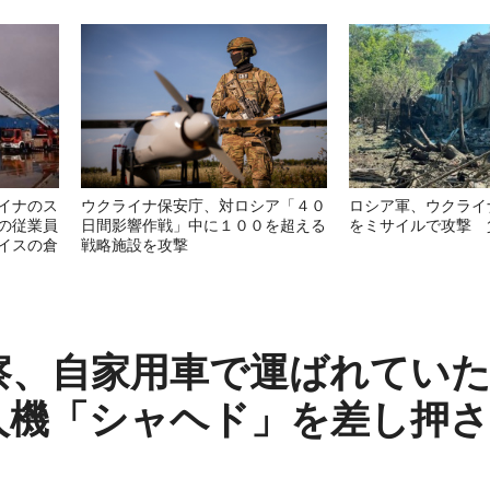
イナのス
ウクライナ保安庁、対ロシア「４０
ロシア軍、ウクライ
の従業員
日間影響作戦」中に１００を超える
をミサイルで攻撃 
イスの倉
戦略施設を攻撃
察、自家用車で運ばれてい
人機「シャヘド」を差し押さ