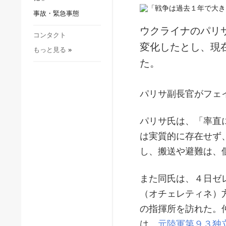
社会・文化
事故・緊急事態
スポーツ
ウクライナのパリ
犯罪
コンタクト
変化したとし、現
もっと見る
»
事故・緊急事態
た。
パリサ副長官がフェ
パリサ氏は、「率直
は実質的に存在せず
し、搬送や避難は、
また同氏は、４日ゼ
（オチェレティネ）
の指揮所を訪れた。
は、
元陸軍第９３独