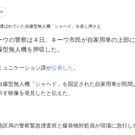
05
ーウの警察は４日、キーウ市民が自家用車の上部
爆型無人機を押収した。
ミュニケーション課が
公表した
。
自爆型無人機「シャヘド」を固定された自家用車が民間
示す映像を発見したと伝えた。
地区局の警察緊急捜査班と爆発物対処員が現場に急行し