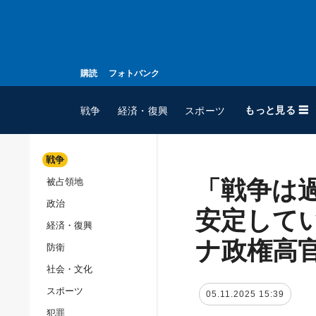
購読
フォトバンク
もっと見る ☰
戦争
経済・復興
スポーツ
戦争
「戦争は
被占領地
全てのトピック
政治
戦争
安定して
経済・復興
被占領地
ナ政権高
防衛
政治
社会・文化
経済・復興
スポーツ
05.11.2025 15:39
防衛
犯罪