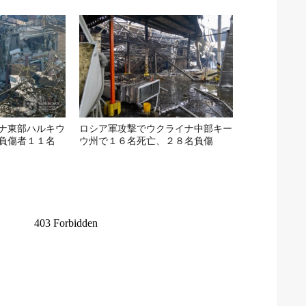
ナ東部ハルキウ
ロシア軍攻撃でウクライナ中部キー
負傷者１１名
ウ州で１６名死亡、２８名負傷
た