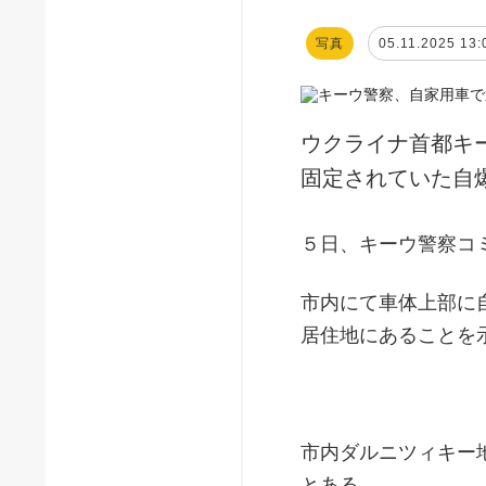
写真
05.11.2025 13:
ウクライナ首都キ
固定されていた自
５日、キーウ警察コ
市内にて車体上部に
居住地にあることを
市内ダルニツィキー
とある。