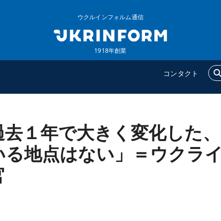
ウクルインフォルム通信
1918年創業
コンタクト
過去１年で大きく変化した、
ウクルインフォルム
追加
ウクルインフォルムについ
特集
いる地点はない」＝ウクラ
て
インタビュー
官
コンタクト
写真
動画