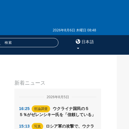
2026年8月6日 木曜日 08:48
日本語
×
サービス
新着ニュース
購読
イ
フォトバンク
2026年8月5日
16:25
ウクライナ国民の５
世論調査
５％がゼレンシキー氏を「信頼している」
15:13
ロシア軍の攻撃で、ウクラ
写真