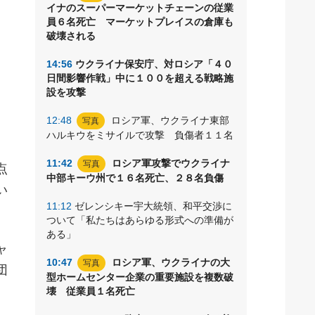
イナのスーパーマーケットチェーンの従業
員６名死亡 マーケットプレイスの倉庫も
破壊される
く
し
14:56
ウクライナ保安庁、対ロシア「４０
日間影響作戦」中に１００を超える戦略施
設を攻撃
12:48
ロシア軍、ウクライナ東部
写真
ハルキウをミサイルで攻撃 負傷者１１名
11:42
ロシア軍攻撃でウクライナ
写真
点
中部キーウ州で１６名死亡、２８名負傷
い
11:12
ゼレンシキー宇大統領、和平交渉に
ついて「私たちはあらゆる形式への準備が
ある」
ャ
10:47
ロシア軍、ウクライナの大
写真
団
型ホームセンター企業の重要施設を複数破
壊 従業員１名死亡