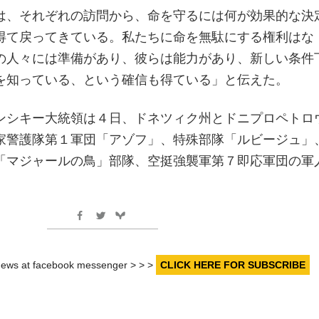
は、それぞれの訪問から、命を守るには何が効果的な決
得て戻ってきている。私たちに命を無駄にする権利はな
の人々には準備があり、彼らは能力があり、新しい条件
を知っている、という確信も得ている」と伝えた。
ンシキー大統領は４日、ドネツィク州とドニプロペトロ
家警護隊第１軍団「アゾフ」、特殊部隊「ルビージュ」
「マジャールの鳥」部隊、空挺強襲軍第７即応軍団の軍
。
r news at facebook messenger > > >
CLICK HERE FOR SUBSCRIBE