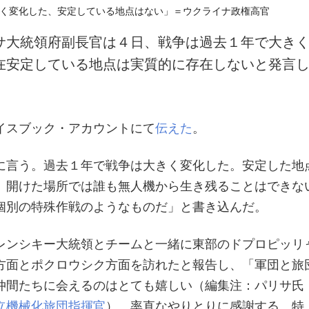
サ大統領府副長官は４日、戦争は過去１年で大き
在安定している地点は実質的に存在しないと発言
イスブック・アカウントにて
伝えた
。
に言う。過去１年で戦争は大きく変化した。安定した地
、開けた場所では誰も無人機から生き残ることはできな
個別の特殊作戦のようなものだ」と書き込んだ。
レンシキー大統領とチームと一緒に東部のドプロピッリ
方面とポクロウシク方面を訪れたと報告し、「軍団と旅
仲間たちに会えるのはとても嬉しい（編集注：パリサ氏
立機械化旅団指揮官
）。率直なやりとりに感謝する。特