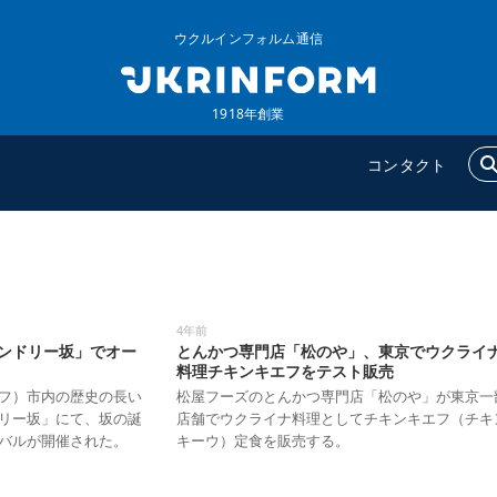
ウクルインフォルム通信
1918年創業
コンタクト
ウクルインフォルム
追加
ウクルインフォルムについ
特集
4年前
て
ンドリー坂」でオー
とんかつ専門店「松のや」、東京でウクライ
インタビュー
料理チキンキエフをテスト販売
コンタクト
写真
フ）市内の歴史の長い
松屋フーズのとんかつ専門店「松のや」が東京一
リー坂」にて、坂の誕
店舗でウクライナ料理としてチキンキエフ（チキ
動画
バルが開催された。
キーウ）定食を販売する。