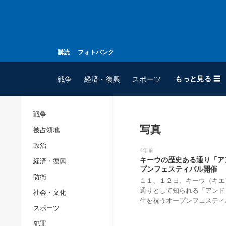
購読
フォトバンク
もっと見る ☰
戦争
経済・復興
スポーツ
戦争
写真
被占領地
全てのトピック
政治
戦争
4年前
キーウの歴史ある通り「ア
経済・復興
被占領地
プンフェスティバル開催
防衛
政治
１１、１２日、キーウ（キエ
通りとして知られる「アンド
社会・文化
経済・復興
生を祝うオープンフェスティ
スポーツ
防衛
犯罪