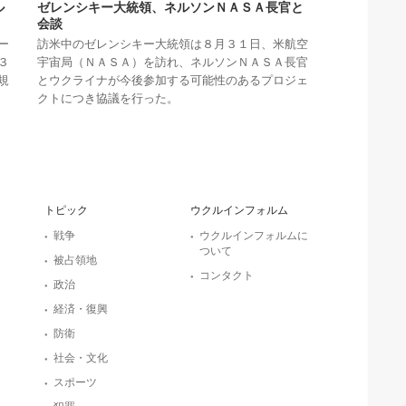
ル
ゼレンシキー大統領、ネルソンＮＡＳＡ長官と
会談
ー
訪米中のゼレンシキー大統領は８月３１日、米航空
３
宇宙局（ＮＡＳＡ）を訪れ、ネルソンＮＡＳＡ長官
規
とウクライナが今後参加する可能性のあるプロジェ
クトにつき協議を行った。
トピック
ウクルインフォルム
戦争
ウクルインフォルムに
ついて
被占領地
コンタクト
政治
経済・復興
防衛
社会・文化
スポーツ