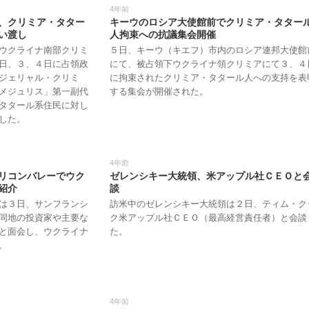
4年前
、クリミア・タター
キーウのロシア大使館前でクリミア・タター
い渡し
人拘束への抗議集会開催
ウクライナ南部クリミ
５日、キーウ（キエフ）市内のロシア連邦大使館
日、３、４日に占領政
にて、被占領下ウクライナ領クリミアにて３、４
ジェリャル・クリミ
に拘束されたクリミア・タタール人への支持を表
メジュリス」第一副代
する集会が開催された。
タタール系住民に対し
した。
4年前
リコンバレーでウク
ゼレンシキー大統領、米アップル社ＣＥＯと
紹介
談
は３日、サンフランシ
訪米中のゼレンシキー大統領は２日、ティム・ク
同地の投資家や主要な
ク米アップル社ＣＥＯ（最高経営責任者）と会談
と面会し、ウクライナ
た。
。
4年前