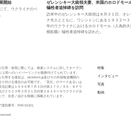
展開始
ゼレンシキー大統領夫妻、米国のホロドモー
犠牲者追悼碑を訪問
にて、ウクライナのペ
訪米中のゼレンシキー大統領は８月３１日、オレ
。
ナ夫人とともに、ワシントンにある１９３２〜３
年のウクライナにおけるホロドモール（人為的大
模飢餓）犠牲者追悼碑を訪れた。
特集
の引用・使用に際しては、検索システムに対してオープン
一段落より上部へのハイパーリンクが義務付けてられています。
インタビュー
する場合は、ukrinform.jp及びその外国報道機関の
貼り付ける場合のみ可能です。「宣伝」のマークあるいは
写真
該当記事は１９９６年７月３日付第２７０／９６－ＢＰウ
及び２０２３年３月３１日付第２８４９ー９ウクライナ法
動画
上で、合意／会計を根拠に掲載されています。
番号：R40-01421.
eserved.