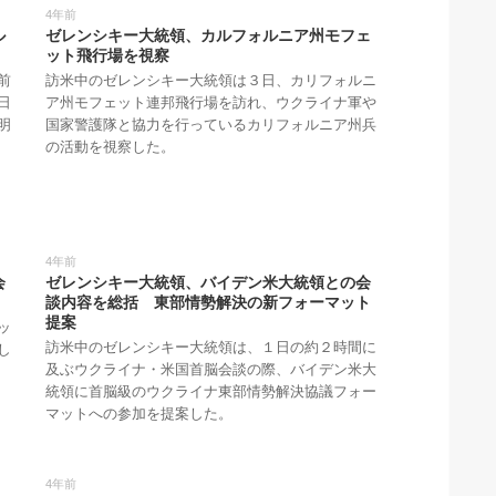
4年前
ル
ゼレンシキー大統領、カルフォルニア州モフェ
ット飛行場を視察
前
訪米中のゼレンシキー大統領は３日、カリフォルニ
日
ア州モフェット連邦飛行場を訪れ、ウクライナ軍や
明
国家警護隊と協力を行っているカリフォルニア州兵
の活動を視察した。
4年前
会
ゼレンシキー大統領、バイデン米大統領との会
談内容を総括 東部情勢解決の新フォーマット
提案
ッ
訪米中のゼレンシキー大統領は、１日の約２時間に
し
及ぶウクライナ・米国首脳会談の際、バイデン米大
統領に首脳級のウクライナ東部情勢解決協議フォー
マットへの参加を提案した。
4年前