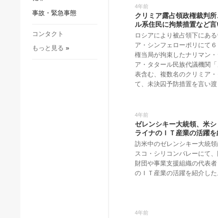
社会・文化
4年前
事故・緊急事態
クリミア露占領政権裁判所
スポーツ
ル系住民に拘禁措置など言
犯罪
コンタクト
ロシアにより被占領下にある
ア・シンフェローポリにて６
もっと見る
»
事故・緊急事態
権当局が拘束したナリマン・
ア・タタール民族代議機関「
表含む、複数名のクリミア・
て、未決囚予防措置を言い渡
4年前
ゼレンシキー大統領、米シ
ライナのＩＴ産業の活躍を
訪米中のゼレンシキー大統領
スコ・シリコンバレーにて、
財団や事業支援組織の代表者
のＩＴ産業の活躍を紹介した
4年前