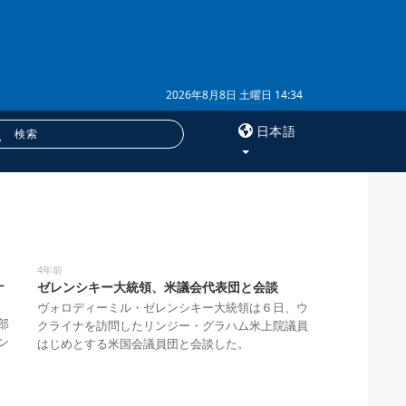
2026年8月8日 土曜日 14:34
日本語
×
サービス
購読
4年前
ナ
ゼレンシキー大統領、米議会代表団と会談
フォトバンク
ヴォロディーミル・ゼレンシキー大統領は６日、ウ
部
クライナを訪問したリンジー・グラハム米上院議員
ン
はじめとする米国会議員団と会談した。