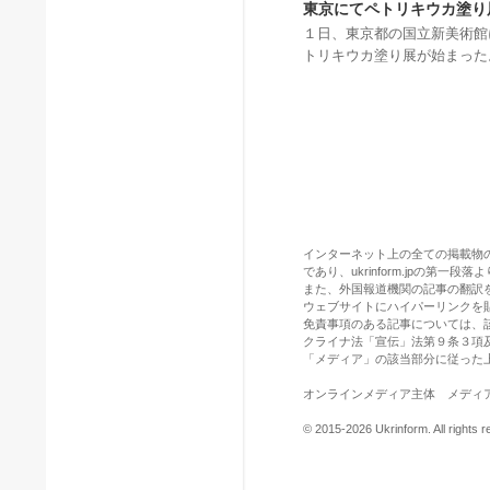
東京にてペトリキウカ塗り
１日、東京都の国立新美術館
トリキウカ塗り展が始まった
インターネット上の全ての掲載物
であり、ukrinform.jpの第
また、外国報道機関の記事の翻訳を引用
ウェブサイトにハイパーリンクを
免責事項のある記事については、
クライナ法「宣伝」法第９条３項
「メディア」の該当部分に従った
オンラインメディア主体 メディア識別
© 2015-2026 Ukrinform. All rights r