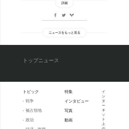
詳細
ニュースをもっと見る
トップニュース
トピック
特集
イ
ン
戦争
インタビュー
タ
ー
被占領地
写真
ネ
ッ
政治
ト
動画
上
の