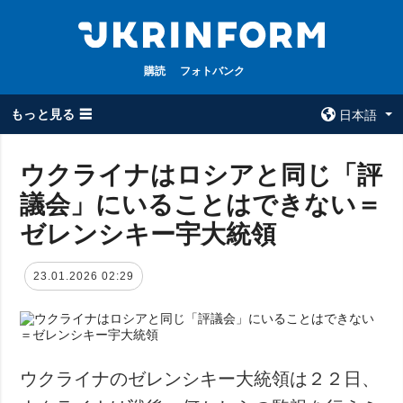
購読
フォトバンク
もっと見る ☰
日本語
×
ウクライナはロシアと同じ「評
議会」にいることはできない＝
全てのトピック
ウクルインフォ
ルム
ゼレンシキー宇大統領
戦争
ウクルインフォル
被占領地
ムについて
23.01.2026 02:29
政治
コンタクト
経済・復興
防衛
社会・文化
ウクライナのゼレンシキー大統領は２２日、
スポーツ