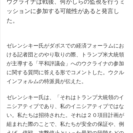
ウクライナは戦後、何かしらの監視を行うミ
犯罪
ッションに参加する可能性があると発言し
事故・緊急事態
た。
追加
サービス
特集
購読
ゼレンシキー氏がダボスでの経済フォーラムにお
インタビュー
フォトバンク
ける記者団とのやり取りの際、トランプ米大統領
写真
が主導する「平和評議会」へのウクライナの参加
動画
に関する質問に答える形でコメントした。ウクル
インフォルムの特派員が伝えた。
ゼレンシキー氏は、「それはトランプ大統領のイ
ニシアティブであり、私のイニシアティブではな
い。私たちは招待された。それは２０項目計画が
組まれた際のことで、私たちが安全の保証や、例
えば、停戦、攻撃停止といった最初の段階をどの