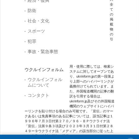
経済・復興
全
て
防衛
の
掲
社会・文化
載
物
スポーツ
の
引
犯罪
事故・緊急事態
用・使用に際しては、検索シ
ウクルインフォルム
ステムに対してオープンであ
り、ukrinform.jpの第一段落よ
ウクルインフォル
り上部へのハイパーリンクが
ムについて
義務付けてられています。ま
た、外国報道機関の記事の翻
コンタクト
訳を引用する場合は、
ukrinform.jp及びその外国報道
機関のウェブサイトにハイパ
ーリンクを貼り付ける場合のみ可能です。「宣伝」のマー
クあるいは免責事項のある記事については、該当記事は１
９９６年７月３日付第２７０／９６－ＢＰウクライナ法
「宣伝」法第９条３項及び２０２３年３月３１日付第２８
４９ー９ウクライナ法「メディア」の該当部分に従った上
で、合意／会計を根拠に掲載されています。