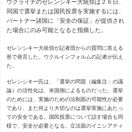
ウクライナのゼレンシキー大統領は２６日、
犯罪
同国で選挙または国民投票を実施するには、
事故・緊急事態
パートナー諸国に「安全の保証」が提供され
た場合にのみ可能となると指摘した。
追加
サービス
特集
購読
ゼレンシキー大統領が記者団からの質問に答える
インタビュー
フォトバンク
形で発言した。ウクルインフォルムの記者が伝え
写真
た。
動画
ゼレンシキー氏は、「選挙の問題（編集注：の議
論）の活性化は、米国側によるものだった。選挙
のためには、実施のための法制面の可能性が必要
であり、また何より大切なのは選挙実施にあたっ
ての安全である。国民投票について話す場合も同
様で、安全が必要となる。立法面のイニシアティ