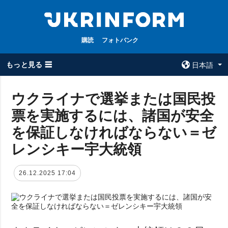
購読
フォトバンク
もっと見る ☰
日本語
×
ウクライナで選挙または国民投
票を実施するには、諸国が安全
全てのトピック
ウクルインフォ
ルム
を保証しなければならない＝ゼ
戦争
ウクルインフォル
レンシキー宇大統領
被占領地
ムについて
政治
コンタクト
26.12.2025 17:04
経済・復興
防衛
社会・文化
スポーツ