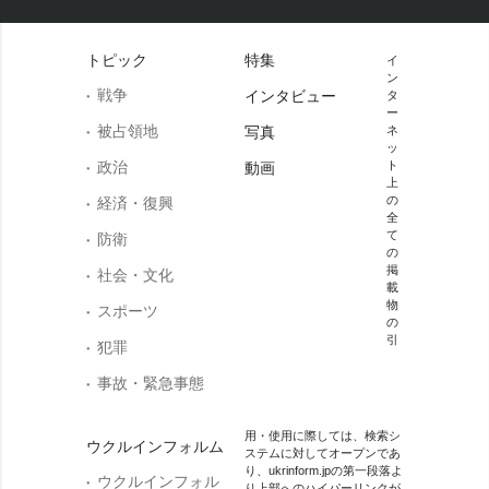
トピック
特集
イ
ン
戦争
インタビュー
タ
ー
被占領地
写真
ネ
ッ
政治
ト
動画
上
の
経済・復興
全
て
防衛
の
掲
社会・文化
載
物
スポーツ
の
引
犯罪
事故・緊急事態
用・使用に際しては、検索シ
ウクルインフォルム
ステムに対してオープンであ
り、ukrinform.jpの第一段落よ
ウクルインフォル
り上部へのハイパーリンクが