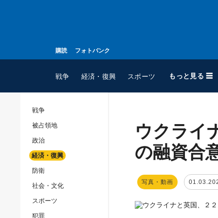
購読
フォトバンク
もっと見る ☰
戦争
経済・復興
スポーツ
戦争
ウクライ
被占領地
全てのトピック
政治
戦争
の融資合
経済・復興
被占領地
防衛
政治
写真・動画
01.03.20
社会・文化
経済・復興
スポーツ
防衛
犯罪