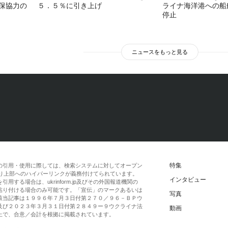
保協力の
５．５％に引き上げ
ライナ海洋港への船
停止
ニュースをもっと見る
特集
の引用・使用に際しては、検索システムに対してオープン
一段落より上部へのハイパーリンクが義務付けてられています。
インタビュー
する場合は、ukrinform.jp及びその外国報道機関の
貼り付ける場合のみ可能です。「宣伝」のマークあるいは
写真
該当記事は１９９６年７月３日付第２７０／９６－ＢＰウ
及び２０２３年３月３１日付第２８４９ー９ウクライナ法
動画
上で、合意／会計を根拠に掲載されています。