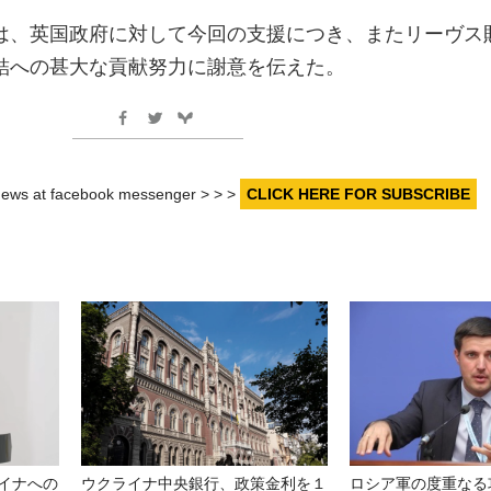
は、英国政府に対して今回の支援につき、またリーヴス
結への甚大な貢献努力に謝意を伝えた。
r news at facebook messenger > > >
CLICK HERE FOR SUBSCRIBE
イナへの
ウクライナ中央銀行、政策金利を１
ロシア軍の度重なる