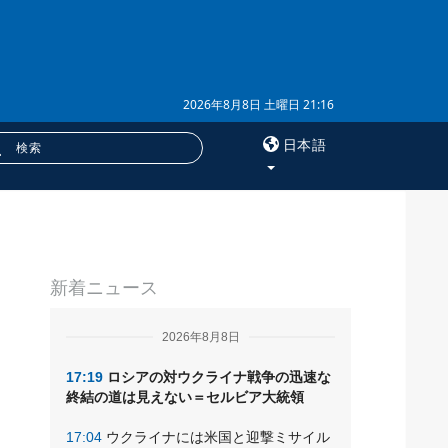
2026年8月8日 土曜日 21:16
日本語
×
ド
サービス
新着ニュース
購読
フォトバンク
2026年8月8日
17:19
ロシアの対ウクライナ戦争の迅速な
終結の道は見えない＝セルビア大統領
17:04
ウクライナには米国と迎撃ミサイル