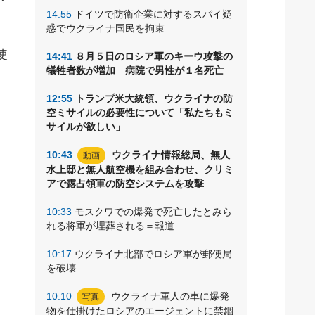
14:55
ドイツで防衛企業に対するスパイ疑
惑でウクライナ国民を拘束
使
14:41
８月５日のロシア軍のキーウ攻撃の
犠牲者数が増加 病院で男性が１名死亡
12:55
トランプ米大統領、ウクライナの防
空ミサイルの必要性について「私たちもミ
サイルが欲しい」
10:43
ウクライナ情報総局、無人
動画
水上邸と無人航空機を組み合わせ、クリミ
アで露占領軍の防空システムを攻撃
10:33
モスクワでの爆発で死亡したとみら
れる将軍が埋葬される＝報道
10:17
ウクライナ北部でロシア軍が郵便局
を破壊
10:10
ウクライナ軍人の車に爆発
写真
物を仕掛けたロシアのエージェントに禁錮