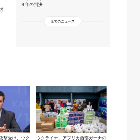
９年の判決
財
全てのニュース
攻撃受け、ウク
ウクライナ、アフリカ西部ガーナの