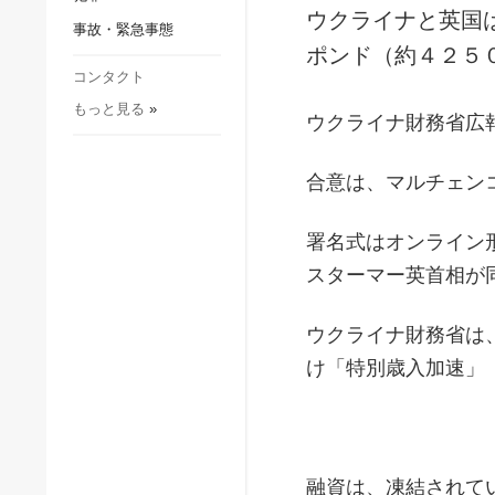
社会・文化
ウクライナと英国
事故・緊急事態
スポーツ
ポンド（約４２５
犯罪
コンタクト
もっと見る
»
事故・緊急事態
ウクライナ財務省広
合意は、マルチェン
署名式はオンライン
スターマー英首相が
ウクライナ財務省は
け「特別歳入加速」
融資は、凍結されて