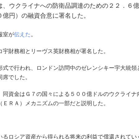
は、ウクライナへの防衛品調達のための２２．６
０億円）の融資合意に署名した。
報室が
伝えた
。
コ宇財務相とリーヴス英財務相が署名した。
形式で行われ、ロンドン訪問中のゼレンシキー宇大統領
同席でした。
、同資金はＧ７の国々による５００億ドルのウクライナ
（ＥＲＡ）メカニズムの一部だと説明した。
いるロシア資産から得られる将来の利益で償還されてい