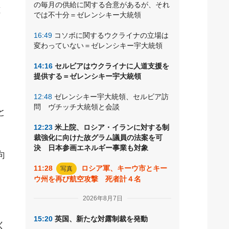
の毎月の供給に関する合意があるが、それ
億
では不十分＝ゼレンシキー大統領
16:49
コソボに関するウクライナの立場は
変わっていない＝ゼレンシキー宇大統領
14:16
セルビアはウクライナに人道支援を
提供する＝ゼレンシキー宇大統領
12:48
ゼレンシキー宇大統領、セルビア訪
問 ヴチッチ大統領と会談
と
12:23
米上院、ロシア・イランに対する制
裁強化に向けた故グラム議員の法案を可
決 日本参画エネルギー事業も対象
向
11:28
ロシア軍、キーウ市とキー
写真
ウ州を再び航空攻撃 死者計４名
2026年8月7日
15:20
英国、新たな対露制裁を発動
く