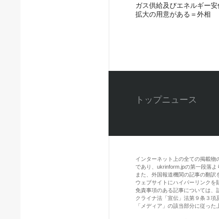
ガス供給及びエネルギー安
拡大の用意がある＝外相
トップニュース
インターネット上の全ての掲載物
であり、ukrinform.jpの第
また、外国報道機関の記事の翻訳を引用
ウェブサイトにハイパーリンクを
免責事項のある記事については、
クライナ法「宣伝」法第９条３項
「メディア」の該当部分に従った