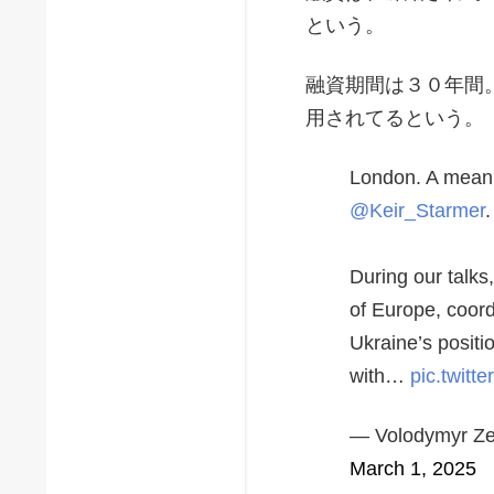
という。
融資期間は３０年間
用されてるという。
London. A meani
@Keir_Starmer
.
During our talks
of Europe, coord
Ukraine’s positi
with…
pic.twit
— Volodymyr Ze
March 1, 2025