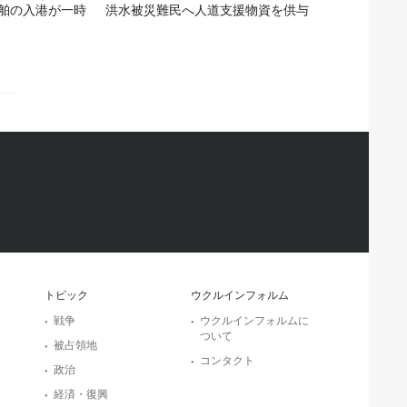
舶の入港が一時
洪水被災難民へ人道支援物資を供与
トピック
ウクルインフォルム
戦争
ウクルインフォルムに
ついて
被占領地
コンタクト
政治
経済・復興