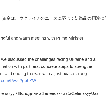
。資金は、ウクライナのニーズに応じて防衛品の調達に
ngful and warm meeting with Prime Minister
, we discussed the challenges facing Ukraine and all
ination with partners, concrete steps to strengthen
on, and ending the war with a just peace, along
ter.com/IAwcPgbhYW
lenskyy / Володимир Зеленський (@ZelenskyyUa)