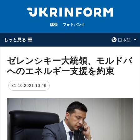
購読
フォトバンク
もっと見る ☰
日本語
×
ゼレンシキー大統領、モルドバ
へのエネルギー支援を約束
全てのトピック
ウクルインフォ
ルム
戦争
31.10.2021 10:46
ウクルインフォル
被占領地
ムについて
政治
コンタクト
経済・復興
防衛
社会・文化
スポーツ