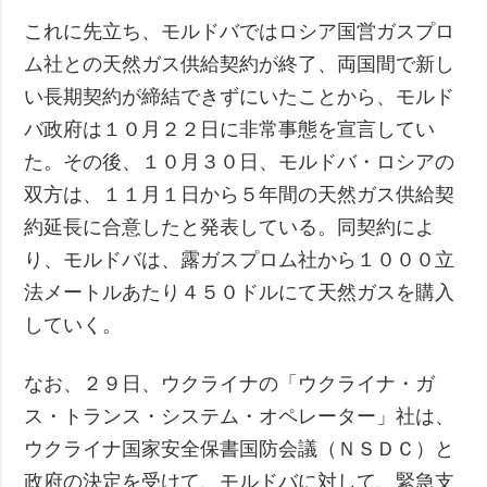
これに先立ち、モルドバではロシア国営ガスプロ
ム社との天然ガス供給契約が終了、両国間で新し
い長期契約が締結できずにいたことから、モルド
バ政府は１０月２２日に非常事態を宣言してい
た。その後、１０月３０日、モルドバ・ロシアの
双方は、１１月１日から５年間の天然ガス供給契
約延長に合意したと発表している。同契約によ
り、モルドバは、露ガスプロム社から１０００立
法メートルあたり４５０ドルにて天然ガスを購入
していく。
なお、２９日、ウクライナの「ウクライナ・ガ
ス・トランス・システム・オペレーター」社は、
ウクライナ国家安全保書国防会議（ＮＳＤＣ）と
政府の決定を受けて、モルドバに対して、緊急支