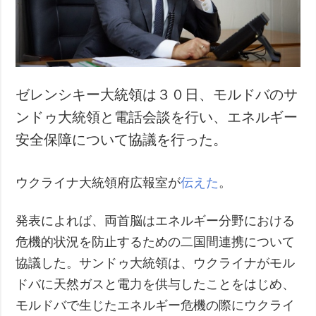
犯罪
事故・緊急事態
追加
サービス
特集
購読
ゼレンシキー大統領は３０日、モルドバのサ
インタビュー
フォトバンク
ンドゥ大統領と電話会談を行い、エネルギー
写真
安全保障について協議を行った。
動画
ウクライナ大統領府広報室が
伝えた
。
発表によれば、両首脳はエネルギー分野における
危機的状況を防止するための二国間連携について
協議した。サンドゥ大統領は、ウクライナがモル
ドバに天然ガスと電力を供与したことをはじめ、
モルドバで生じたエネルギー危機の際にウクライ