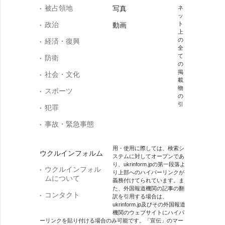
被占領地
写真
ネ
ッ
政治
ト
動画
上
の
経済・復興
全
て
防衛
の
掲
社会・文化
載
物
スポーツ
の
引
犯罪
事故・緊急事態
用・使用に際しては、検索シ
ウクルインフォルム
ステムに対してオープンであ
り、ukrinform.jpの第一段落よ
ウクルインフォル
り上部へのハイパーリンクが
ムについて
義務付けてられています。ま
た、外国報道機関の記事の翻
コンタクト
訳を引用する場合は、
ukrinform.jp及びその外国報道
機関のウェブサイトにハイパ
ーリンクを貼り付ける場合のみ可能です。「宣伝」のマー