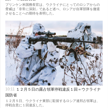
ブリンケン米国務長官は、ウクライナにとってのロシアからの
脅威は「非常に深刻」であると述べ、ロシアが自軍部隊を撤退
させることへの期待を表明した。
１２月５日の露占領軍停戦違反１回＝ウクライナ
10:11
国防省
１２月５日、ウクライナ東部に駐留するロシア連邦占領軍は、
停戦合意に１回違反した。