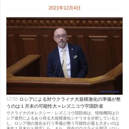
2021年12月4日
ロシアによる対ウクライナ大規模激化の準備が整
12:56
うのは１月末の可能性大＝レズニコウ宇国防省
ウクライナのオレクシー・レズニコウ国防相は、情報機関はロ
シア連邦によるあり得る大規模激化シナリオを分析していると
し、ロシア側の激化を行う準備が整う可能性が最も大きいのは
来年１月末だと発言した。また、現在のウクライナ周辺（ロシ