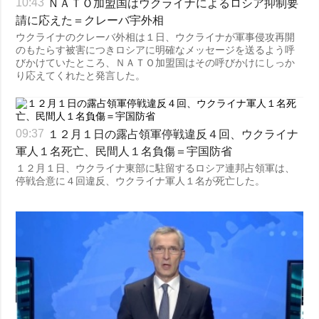
ＮＡＴＯ加盟国はウクライナによるロシア抑制要
10:43
請に応えた＝クレーバ宇外相
ウクライナのクレーバ外相は１日、ウクライナが軍事侵攻再開
のもたらす被害につきロシアに明確なメッセージを送るよう呼
びかけていたところ、ＮＡＴＯ加盟国はその呼びかけにしっか
り応えてくれたと発言した。
１２月１日の露占領軍停戦違反４回、ウクライナ
09:37
軍人１名死亡、民間人１名負傷＝宇国防省
１２月１日、ウクライナ東部に駐留するロシア連邦占領軍は、
停戦合意に４回違反、ウクライナ軍人１名が死亡した。