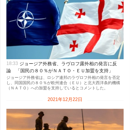
ジョージア外務省、ラヴロフ露外相の発言に反
18:33
論 「国民の８０％がＮＡＴＯ・ＥＵ加盟を支持」
ジョージア外務省は、ロシア連邦のラヴロフ外相の発言を否定
し、同国国民の８０％が欧州連合（ＥＵ）と北大西洋条約機構
（ＮＡＴＯ）への加盟を支持しているとコメントした。
2021年12月22日