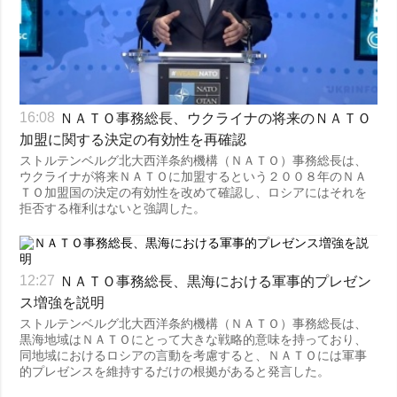
ＮＡＴＯ事務総長、ウクライナの将来のＮＡＴＯ
16:08
加盟に関する決定の有効性を再確認
ストルテンベルグ北大西洋条約機構（ＮＡＴＯ）事務総長は、
ウクライナが将来ＮＡＴＯに加盟するという２００８年のＮＡ
ＴＯ加盟国の決定の有効性を改めて確認し、ロシアにはそれを
拒否する権利はないと強調した。
ＮＡＴＯ事務総長、黒海における軍事的プレゼン
12:27
ス増強を説明
ストルテンベルグ北大西洋条約機構（ＮＡＴＯ）事務総長は、
黒海地域はＮＡＴＯにとって大きな戦略的意味を持っており、
同地域におけるロシアの言動を考慮すると、ＮＡＴＯには軍事
的プレゼンスを維持するだけの根拠があると発言した。