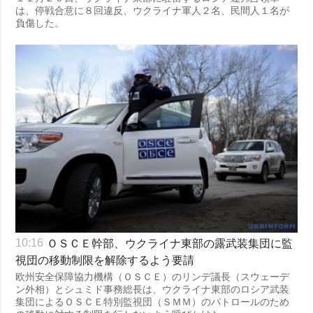
は、停戦合意に８回違反、ウクライナ軍人２名、民間人１名が
負傷した。
ＯＳＣＥ幹部、ウクライナ東部の露武装集団に監
10:16
視団の移動制限を解除するよう要請
欧州安全保障協力機構（ＯＳＣＥ）のリンデ議長（スウェーデ
ン外相）とシュミド事務総長は、ウクライナ東部のロシア武装
集団によるＯＳＣＥ特別監視団（ＳＭＭ）のパトロールのため