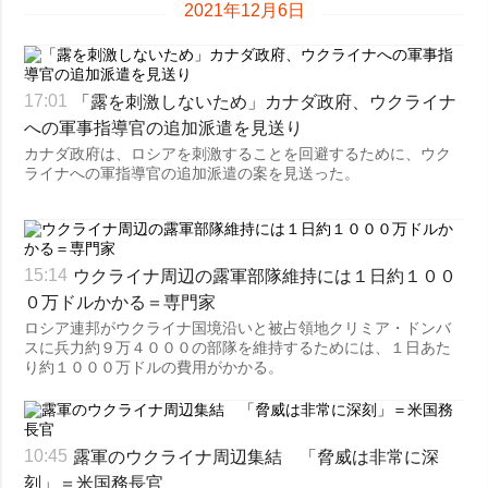
2021年12月6日
「露を刺激しないため」カナダ政府、ウクライナ
17:01
への軍事指導官の追加派遣を見送り
カナダ政府は、ロシアを刺激することを回避するために、ウク
ライナへの軍指導官の追加派遣の案を見送った。
ウクライナ周辺の露軍部隊維持には１日約１００
15:14
０万ドルかかる＝専門家
ロシア連邦がウクライナ国境沿いと被占領地クリミア・ドンバ
スに兵力約９万４０００の部隊を維持するためには、１日あた
り約１０００万ドルの費用がかかる。
露軍のウクライナ周辺集結 「脅威は非常に深
10:45
刻」＝米国務長官