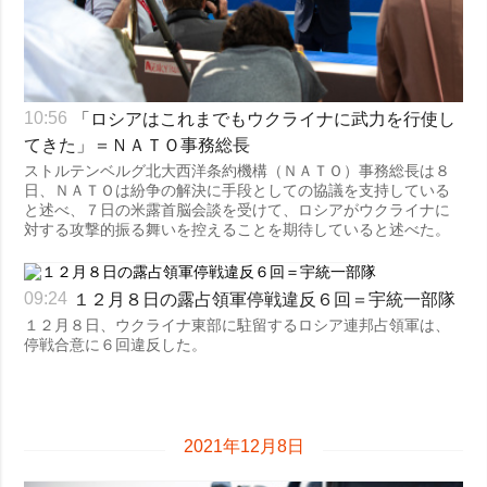
「ロシアはこれまでもウクライナに武力を行使し
10:56
てきた」＝ＮＡＴＯ事務総長
ストルテンベルグ北大西洋条約機構（ＮＡＴＯ）事務総長は８
日、ＮＡＴＯは紛争の解決に手段としての協議を支持している
と述べ、７日の米露首脳会談を受けて、ロシアがウクライナに
対する攻撃的振る舞いを控えることを期待していると述べた。
１２月８日の露占領軍停戦違反６回＝宇統一部隊
09:24
１２月８日、ウクライナ東部に駐留するロシア連邦占領軍は、
停戦合意に６回違反した。
2021年12月8日