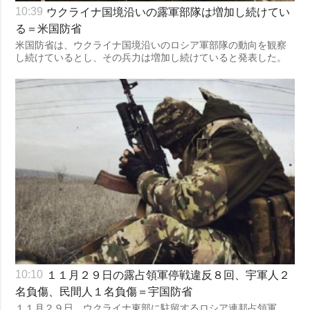
ウクライナ国境沿いの露軍部隊は増加し続けてい
10:39
る＝米国防省
米国防省は、ウクライナ国境沿いのロシア軍部隊の動向を観察
し続けているとし、その兵力は増加し続けていると発表した。
１１月２９日の露占領軍停戦違反８回、宇軍人２
10:10
名負傷、民間人１名負傷＝宇国防省
１１月２９日、ウクライナ東部に駐留するロシア連邦占領軍