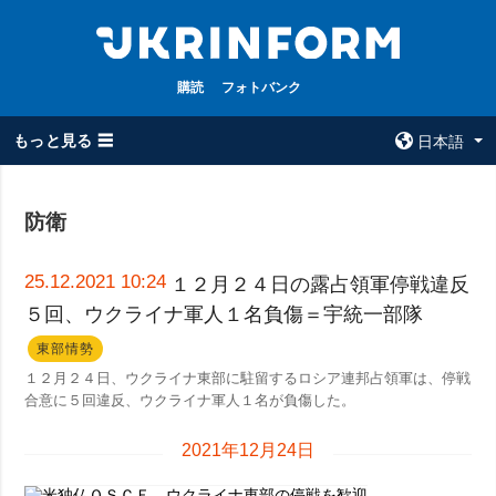
購読
フォトバンク
もっと見る ☰
日本語
×
防衛
全てのトピック
ウクルインフォ
ルム
戦争
25.12.2021 10:24
１２月２４日の露占領軍停戦違反
ウクルインフォル
５回、ウクライナ軍人１名負傷＝宇統一部隊
被占領地
ムについて
政治
東部情勢
コンタクト
１２月２４日、ウクライナ東部に駐留するロシア連邦占領軍は、停戦
経済・復興
合意に５回違反、ウクライナ軍人１名が負傷した。
防衛
2021年12月24日
社会・文化
スポーツ