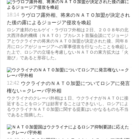
ラヴロフ露外相、将来のＮＡＴＯ加盟が決定され
18:14
た後の露によるジョージア侵攻を喚起
ロシア連邦のセルゲイ・ラヴロフ外相は２日、２００８年の北
大西洋条約機構（ＮＡＴＯ）ブカレスト首脳会談にてジョージ
アとウクライナの将来のＮＡＴＯ加盟が決定された後、同年８
月にロシアがジョージアへの軍事侵攻を行なったことを喚起し
た上で、ロシアの立場を考慮しないＮＡＴＯの東方拡大は「火
遊び」であると形容した。
ウクライナのＮＡＴＯ加盟についてロシアに発言
12:42
権ない＝クレーバ宇外相
ウクライナのクレーバ外相は１日、ウクライナがＮＡＴＯに接
近することをロシアは妨害することはできないし、ロシアによ
るウクライナＮＡＴＯ加盟に関する提案はいかなるものも不当
であると指摘した。