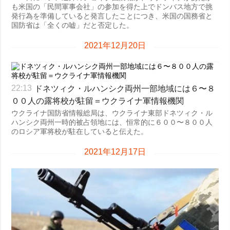
も米国の「民間軍事会社」の参加を得た上でドンバス地方で挑
発行為を準備していると発言したことにつき、米国の国務省と
国防省は「全くの嘘」だと否定した。
2021年12月20日
ドネツィク・ルハンシク両州一部地域には６〜８
22:13
００人の露将校が駐留＝ウクライナ軍情報機関
ウクライナ国防省情報総局は、ウクライナ東部ドネツィク・ル
ハンシク両州一時的被占領地には、恒常的に６００〜８００人
のロシア軍将校が駐在していると伝えた。
2021年12月17日