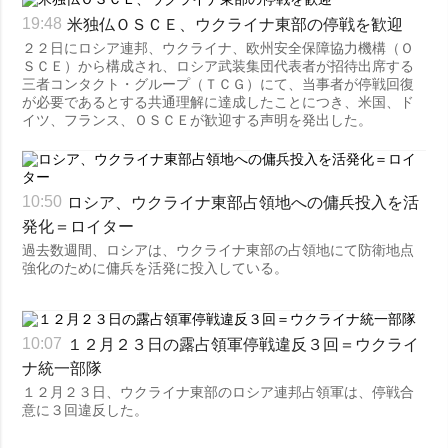
米独仏ＯＳＣＥ、ウクライナ東部の停戦を歓迎
19:48
犯罪
２２日にロシア連邦、ウクライナ、欧州安全保障協力機構（Ｏ
事故・緊急事態
ＳＣＥ）から構成され、ロシア武装集団代表者が招待出席する
三者コンタクト・グループ（ＴＣＧ）にて、当事者が停戦回復
が必要であるとする共通理解に達成したことにつき、米国、ド
追加
サービス
イツ、フランス、ＯＳＣＥが歓迎する声明を発出した。
特集
購読
インタビュー
フォトバンク
写真
ロシア、ウクライナ東部占領地への傭兵投入を活
10:50
発化＝ロイター
動画
過去数週間、ロシアは、ウクライナ東部の占領地にて防衛地点
強化のために傭兵を活発に投入している。
１２月２３日の露占領軍停戦違反３回＝ウクライ
10:07
ナ統一部隊
１２月２３日、ウクライナ東部のロシア連邦占領軍は、停戦合
意に３回違反した。