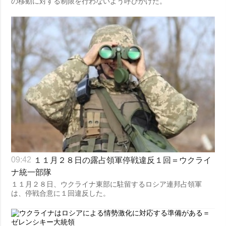
の移動に対する制限を行わないよう呼びかけた。
１１月２８日の露占領軍停戦違反１回＝ウクライ
09:42
ナ統一部隊
１１月２８日、ウクライナ東部に駐留するロシア連邦占領軍
は、停戦合意に１回違反した。