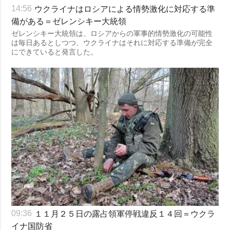
ウクライナはロシアによる情勢激化に対応する準
14:56
備がある＝ゼレンシキー大統領
ゼレンシキー大統領は、ロシアからの軍事的情勢激化の可能性
は毎日あるとしつつ、ウクライナはそれに対応する準備が完全
にできていると発言した。
１１月２５日の露占領軍停戦違反１４回＝ウクラ
09:36
イナ国防省