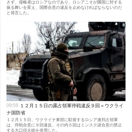
さず、侵略者はロシアなのであり、ロシアこそが隣国に対する
振る舞いを変え、国際合意の違反を止めなければならないのだ
と発言した。
１２月１５日の露占領軍停戦違反９回＝ウクライ
09:59
ナ国防省
１２月１５日、ウクライナ東部に駐留するロシア連邦占領軍
は、停戦合意に９回違反、その内５回はミンスク諸合意の禁止
する大口径火砲を使用した。