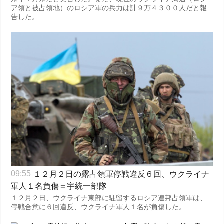
ア領と被占領地）のロシア軍の兵力は計９万４３００人だと報
告した。
１２月２日の露占領軍停戦違反６回、ウクライナ
09:55
軍人１名負傷＝宇統一部隊
１２月２日、ウクライナ東部に駐留するロシア連邦占領軍は、
停戦合意に６回違反、ウクライナ軍人１名が負傷した。