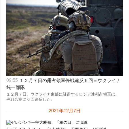
１２月７日の露占領軍停戦違反６回＝ウクライナ
09:55
統一部隊
１２月７日、ウクライナ東部に駐留するロシア連邦占領軍は、
停戦合意に６回違反した。
2021年12月7日