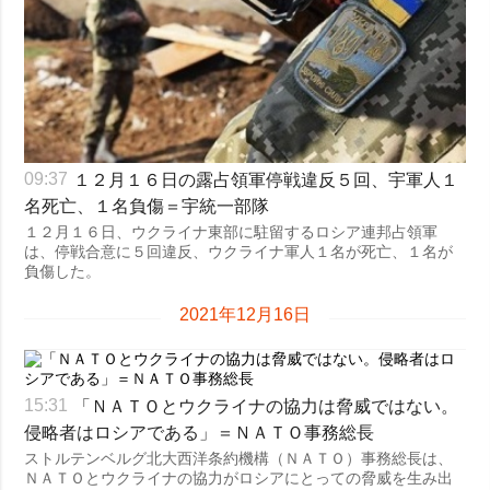
１２月１６日の露占領軍停戦違反５回、宇軍人１
09:37
名死亡、１名負傷＝宇統一部隊
１２月１６日、ウクライナ東部に駐留するロシア連邦占領軍
は、停戦合意に５回違反、ウクライナ軍人１名が死亡、１名が
負傷した。
2021年12月16日
「ＮＡＴＯとウクライナの協力は脅威ではない。
15:31
侵略者はロシアである」＝ＮＡＴＯ事務総長
ストルテンベルグ北大西洋条約機構（ＮＡＴＯ）事務総長は、
ＮＡＴＯとウクライナの協力がロシアにとっての脅威を生み出