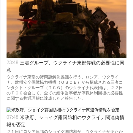
三者グループ、ウクライナ東部停戦の必要性に同
23:48
意
ウクライナ東部の諸問題解決協議を行う、ロシア、ウクライ
ナ、欧州安全保障協力機構（ＯＳＣＥ）から構成される三者コ
ンタクト・グループ（ＴＣＧ）のウクライナ代表団は、２２日
のＴＣＧ会合にて、全ての紛争当事者が停戦体制回復の必要性
に関する共通理解に達成したと報告した。
米政府、ショイグ露国防相のウクライナ関連偽情
07:48
報を否定
２１日にロシア連邦のショイグ国防相が、ウクライナがあたか