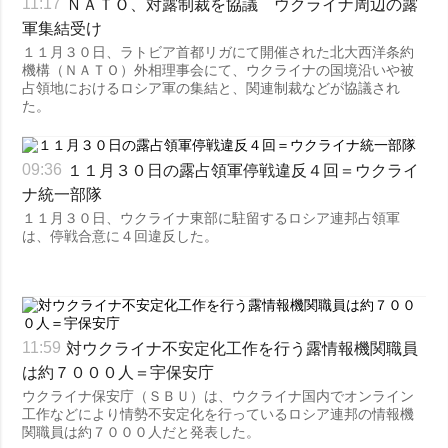
ＮＡＴＯ、対露制裁を協議 ウクライナ周辺の露
11:17
軍集結受け
１１月３０日、ラトビア首都リガにて開催された北大西洋条約
機構（ＮＡＴＯ）外相理事会にて、ウクライナの国境沿いや被
占領地におけるロシア軍の集結と、関連制裁などが協議され
た。
１１月３０日の露占領軍停戦違反４回＝ウクライ
09:36
ナ統一部隊
１１月３０日、ウクライナ東部に駐留するロシア連邦占領軍
は、停戦合意に４回違反した。
対ウクライナ不安定化工作を行う露情報機関職員
11:59
は約７０００人＝宇保安庁
ウクライナ保安庁（ＳＢＵ）は、ウクライナ国内でオンライン
工作などにより情勢不安定化を行っているロシア連邦の情報機
関職員は約７０００人だと発表した。