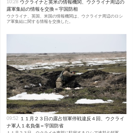
ウクライナと英米の情報機関、ウクライナ周辺の
10:28
露軍集結の情報を交換＝宇国防相
ウクライナ、英国、米国の情報機関は、ウクライナ周辺のロシ
ア軍集結に関する情報を交換した。
１１月２３日の露占領軍停戦違反４回、ウクライ
09:52
ナ軍人１名負傷＝宇国防省
１１月２３日、ウクライナ東部に駐留するロシア連邦占領軍