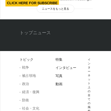
CLICK HERE FOR SUBSCRIBE
ニュースをもっと見る
トップニュース
トピック
特集
イ
ン
戦争
インタビュー
タ
ー
被占領地
写真
ネ
ッ
政治
ト
動画
上
の
経済・復興
全
て
防衛
の
掲
社会・文化
載