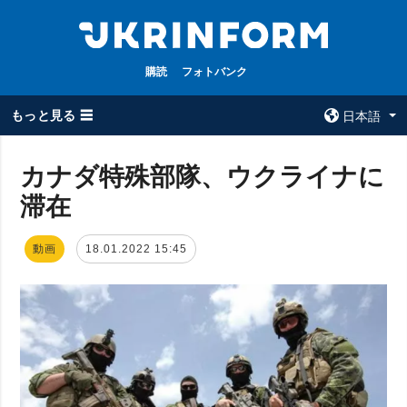
購読
フォトバンク
もっと見る ☰
日本語
×
カナダ特殊部隊、ウクライナに
滞在
全てのトピック
ウクルインフォ
ルム
戦争
動画
18.01.2022 15:45
ウクルインフォル
被占領地
ムについて
政治
コンタクト
経済・復興
防衛
社会・文化
スポーツ