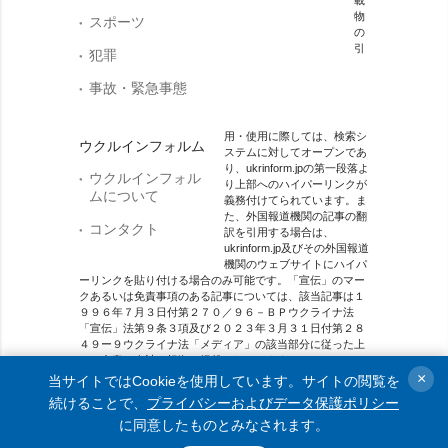
物
スポーツ
の
引
犯罪
事故・緊急事態
用・使用に際しては、検索シ
ウクルインフォルム
ステムに対してオープンであ
り、ukrinform.jpの第一段落よ
ウクルインフォル
り上部へのハイパーリンクが
ムについて
義務付けてられています。ま
た、外国報道機関の記事の翻
コンタクト
訳を引用する場合は、
ukrinform.jp及びその外国報道
機関のウェブサイトにハイパ
ーリンクを貼り付ける場合のみ可能です。「宣伝」のマー
クあるいは免責事項のある記事については、該当記事は１
９９６年７月３日付第２７０／９６－ＢＰウクライナ法
「宣伝」法第９条３項及び２０２３年３月３１日付第２８
４９ー９ウクライナ法「メディア」の該当部分に従った上
で、合意／会計を根拠に掲載されています。
×
当サイトではCookieを使用しています。サイトの閲覧を
オンラインメディア主体 メディア識別番号：R40-01421.
続けることで、
プライバシーおよびデータ保護ポリシー
に同意したものとみなされます。
© 2015-2026 Ukrinform. All rights reserved.