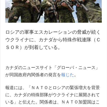
犯罪
事故・緊急事態
追加
サービス
特集
購読
ロシアの軍事エスカレーションの脅威が続く
インタビュー
フォトバンク
ウクライナに、カナダから特殊作戦連隊（Ｃ
写真
ＳＯＲ）が到着している。
動画
カナダのニュースサイト「グローバ・ニュース」
が同国政府内関係者の発言を
報じた
。
報道には、「ＮＡＴＯとロシアの緊張増大を背景
に、カナダの特殊部隊がウクライナに展開されて
いる」と伝えた。関係者は、ＮＡＴＯ加盟国はこ