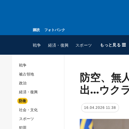
購読
フォトバンク
もっと見る ☰
戦争
経済・復興
スポーツ
戦争
防空、無
被占領地
全てのトピック
政治
戦争
出…ウク
経済・復興
被占領地
防衛
政治
16.04.2026 11:38
社会・文化
経済・復興
スポーツ
防衛
犯罪