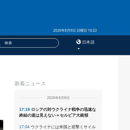
2026年8月9日 日曜日 10:22
日本語
×
サービス
新着ニュース
購読
フォトバンク
2026年8月8日
17:19
ロシアの対ウクライナ戦争の迅速な
終結の道は見えない＝セルビア大統領
17:04
ウクライナには米国と迎撃ミサイル