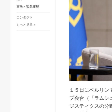
社会・文化
事故・緊急事態
スポーツ
犯罪
コンタクト
もっと見る
»
事故・緊急事態
１５日にベルリン
プ会合（「ラムシ
ジスティクスの分