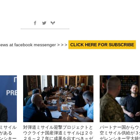
r news at facebook messenger > > >
CLICK HERE FOR SUBSCRIBE
ミサイル
対弾道ミサイル迎撃プロジェクトと
パートナー国からウ
がある
ウクライナ国産弾道ミサイルは２０
空ミサイル供給が３
ンシキー
２６～２７年に成果を出すべき＝ゼ
ゼレンシキー宇大統