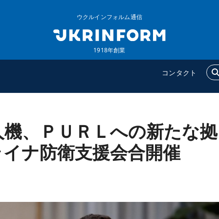
ウクルインフォルム通信
1918年創業
コンタクト
人機、ＰＵＲＬへの新たな拠
ウクルインフォルム
追加
ウクルインフォルムについ
特集
ライナ防衛支援会合開催
て
インタビュー
コンタクト
写真
動画