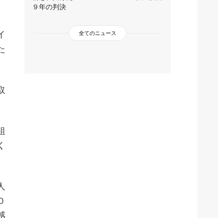
９年の判決
イ
全てのニュース
た
取
組
く
人
０
感