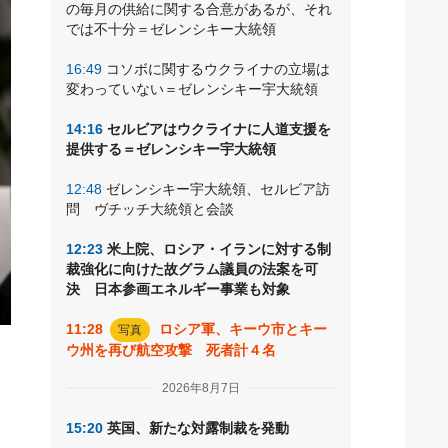
の毎月の供給に関する合意があるが、それ
では不十分＝ゼレンシキー大統領
16:49
コソボに関するウクライナの立場は
変わっていない＝ゼレンシキー宇大統領
14:16
セルビアはウクライナに人道支援を
提供する＝ゼレンシキー宇大統領
12:48
ゼレンシキー宇大統領、セルビア訪
問 ヴチッチ大統領と会談
12:23
米上院、ロシア・イランに対する制
裁強化に向けた故グラム議員の法案を可
決 日本参画エネルギー事業も対象
11:28
ロシア軍、キーウ市とキー
写真
ウ州を再び航空攻撃 死者計４名
ー
ロ
2026年8月7日
ー
15:20
英国、新たな対露制裁を発動