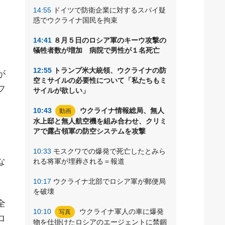
14:55
ドイツで防衛企業に対するスパイ疑
惑でウクライナ国民を拘束
14:41
８月５日のロシア軍のキーウ攻撃の
犠牲者数が増加 病院で男性が１名死亡
12:55
トランプ米大統領、ウクライナの防
が
空ミサイルの必要性について「私たちもミ
フ
サイルが欲しい」
』
10:43
ウクライナ情報総局、無人
動画
水上邸と無人航空機を組み合わせ、クリミ
アで露占領軍の防空システムを攻撃
10:33
モスクワでの爆発で死亡したとみら
な
れる将軍が埋葬される＝報道
10:17
ウクライナ北部でロシア軍が郵便局
を破壊
全
10:10
ウクライナ軍人の車に爆発
写真
ロ
物を仕掛けたロシアのエージェントに禁錮