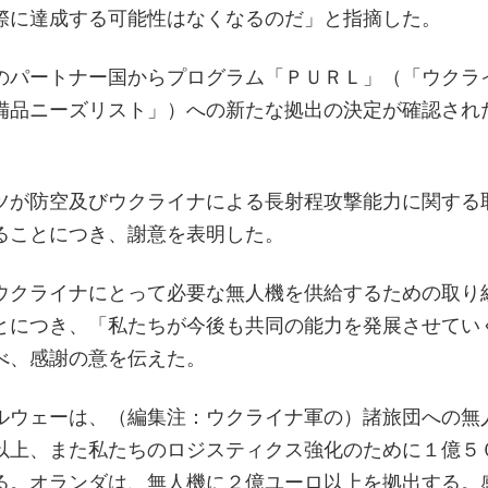
際に達成する可能性はなくなるのだ」と指摘した。
のパートナー国からプログラム「ＰＵＲＬ」（「ウクラ
備品ニーズリスト」）への新たな拠出の決定が確認され
ツが防空及びウクライナによる長射程攻撃能力に関する
ることにつき、謝意を表明した。
ウクライナにとって必要な無人機を供給するための取り
とにつき、「私たちが今後も共同の能力を発展させてい
べ、感謝の意を伝えた。
ルウェーは、（編集注：ウクライナ軍の）諸旅団への無
以上、また私たちのロジスティクス強化のために１億５
る。オランダは、無人機に２億ユーロ以上を拠出する。