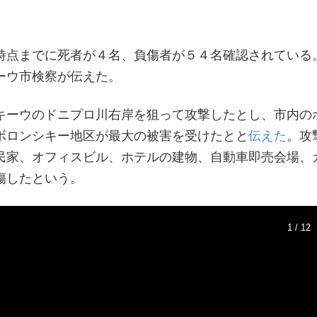
。
時点までに死者が４名、負傷者が５４名確認されている
ーウ市検察が伝えた。
キーウのドニプロ川右岸を狙って攻撃したとし、市内の
ボロンシキー地区が最大の被害を受けたとと
伝えた
。攻
民家、オフィスビル、ホテルの建物、自動車即売会場、
傷したという。
1 / 12