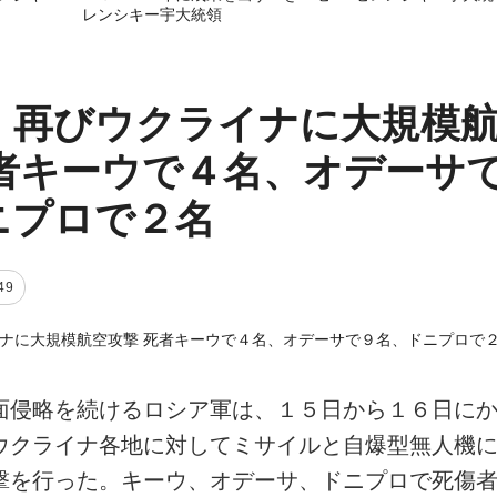
レンシキー宇大統領
、再びウクライナに大規模
死者キーウで４名、オデーサ
ニプロで２名
49
面侵略を続けるロシア軍は、１５日から１６日に
ウクライナ各地に対してミサイルと自爆型無人機
撃を行った。キーウ、オデーサ、ドニプロで死傷