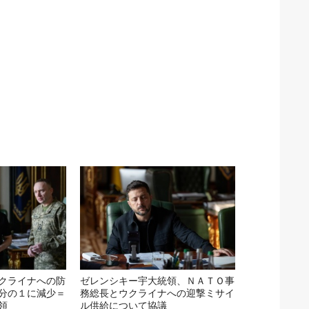
クライナへの防
ゼレンシキー宇大統領、ＮＡＴＯ事
分の１に減少＝
務総長とウクライナへの迎撃ミサイ
領
ル供給について協議