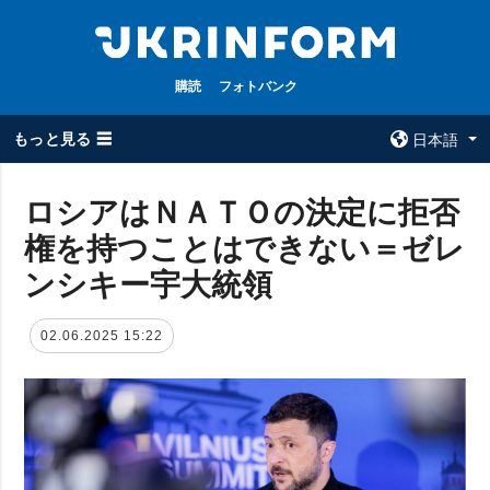
購読
フォトバンク
もっと見る ☰
日本語
×
ロシアはＮＡＴＯの決定に拒否
権を持つことはできない＝ゼレ
全てのトピック
ウクルインフォ
ルム
ンシキー宇大統領
戦争
ウクルインフォル
被占領地
ムについて
02.06.2025 15:22
政治
コンタクト
経済・復興
防衛
社会・文化
スポーツ