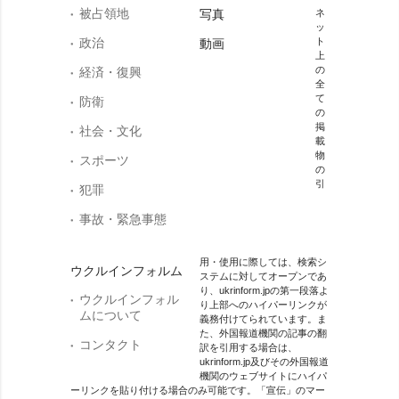
被占領地
写真
ネ
ッ
政治
ト
動画
上
の
経済・復興
全
て
防衛
の
掲
社会・文化
載
物
スポーツ
の
引
犯罪
事故・緊急事態
用・使用に際しては、検索シ
ウクルインフォルム
ステムに対してオープンであ
り、ukrinform.jpの第一段落よ
ウクルインフォル
り上部へのハイパーリンクが
ムについて
義務付けてられています。ま
た、外国報道機関の記事の翻
コンタクト
訳を引用する場合は、
ukrinform.jp及びその外国報道
機関のウェブサイトにハイパ
ーリンクを貼り付ける場合のみ可能です。「宣伝」のマー