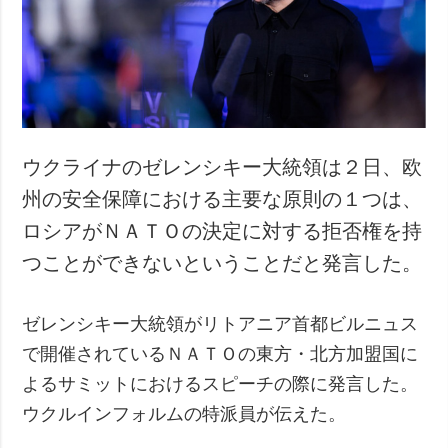
犯罪
事故・緊急事態
追加
サービス
特集
購読
インタビュー
フォトバンク
ウクライナのゼレンシキー大統領は２日、欧
写真
州の安全保障における主要な原則の１つは、
動画
ロシアがＮＡＴＯの決定に対する拒否権を持
つことができないということだと発言した。
ゼレンシキー大統領がリトアニア首都ビルニュス
で開催されているＮＡＴＯの東方・北方加盟国に
よるサミットにおけるスピーチの際に発言した。
ウクルインフォルムの特派員が伝えた。