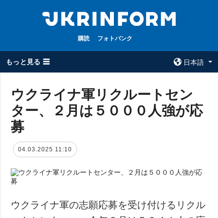
購読
フォトバンク
もっと見る ☰
日本語
×
ウクライナ軍リクルートセン
ター、２月は５０００人強が応
全てのトピック
ウクルインフォ
ルム
募
戦争
ウクルインフォル
被占領地
ムについて
04.03.2025 11:10
政治
コンタクト
経済・復興
防衛
社会・文化
ウクライナ軍の志願応募を受け付けるリクル
スポーツ