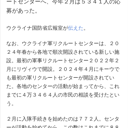
ートセンターへ、今年２月は５３４１人の応
犯罪
募があった。
事故・緊急事態
ウクライナ国防省広報室が
伝えた
。
追加
サービス
特集
購読
なお、ウクライナ軍リクルートセンターは、２０
インタビュー
フォトバンク
２４年春から各地で順次開設されている新しい施
写真
設。最初の軍事リクルートセンター２０２２年２
動画
月にリヴィウで開設。２０２４年４月にキーウで
も最初の軍リクルートセンターが開設されてい
た。各地のセンターの活動が始まってから、これ
までに４万３４６４人の市民の相談を受けたとい
う。
２月に入隊手続きを始めたのは７７２人。センタ
ーが活動を始めてから、この数はこれまでに８８