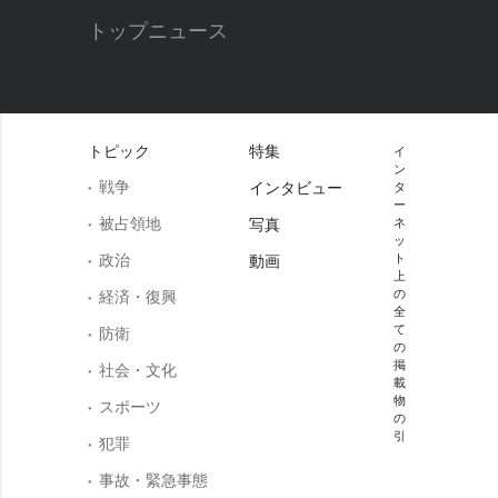
トップニュース
トピック
特集
イ
ン
戦争
インタビュー
タ
ー
被占領地
写真
ネ
ッ
政治
ト
動画
上
の
経済・復興
全
て
防衛
の
掲
社会・文化
載
物
スポーツ
の
引
犯罪
事故・緊急事態