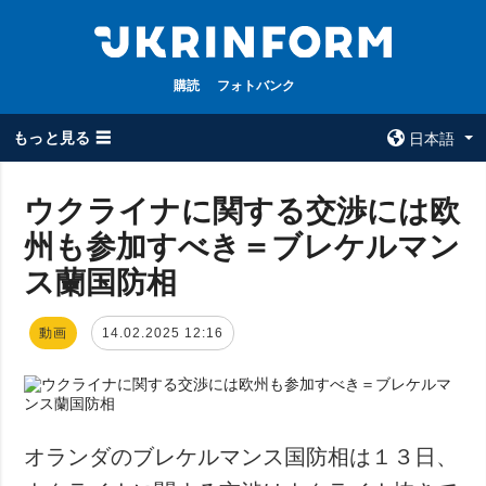
購読
フォトバンク
もっと見る ☰
日本語
×
ウクライナに関する交渉には欧
州も参加すべき＝ブレケルマン
全てのトピック
ウクルインフォ
ルム
ス蘭国防相
戦争
ウクルインフォル
被占領地
ムについて
動画
14.02.2025 12:16
政治
コンタクト
経済・復興
防衛
社会・文化
オランダのブレケルマンス国防相は１３日、
スポーツ