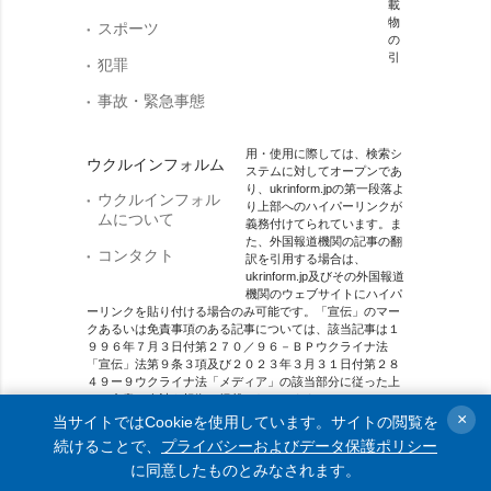
載
物
スポーツ
の
引
犯罪
事故・緊急事態
用・使用に際しては、検索シ
ウクルインフォルム
ステムに対してオープンであ
り、ukrinform.jpの第一段落よ
ウクルインフォル
り上部へのハイパーリンクが
ムについて
義務付けてられています。ま
た、外国報道機関の記事の翻
コンタクト
訳を引用する場合は、
ukrinform.jp及びその外国報道
機関のウェブサイトにハイパ
ーリンクを貼り付ける場合のみ可能です。「宣伝」のマー
クあるいは免責事項のある記事については、該当記事は１
９９６年７月３日付第２７０／９６－ＢＰウクライナ法
「宣伝」法第９条３項及び２０２３年３月３１日付第２８
４９ー９ウクライナ法「メディア」の該当部分に従った上
で、合意／会計を根拠に掲載されています。
×
当サイトではCookieを使用しています。サイトの閲覧を
オンラインメディア主体 メディア識別番号：R40-01421.
続けることで、
プライバシーおよびデータ保護ポリシー
に同意したものとみなされます。
© 2015-2026 Ukrinform. All rights reserved.