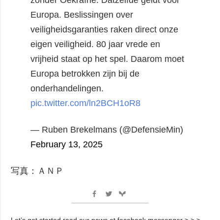
Europa. Beslissingen over
veiligheidsgaranties raken direct onze
eigen veiligheid.
80 jaar vrede en
vrijheid staat op het spel. Daarom moet
Europa betrokken zijn bij de
onderhandelingen.
pic.twitter.com/ln2BCH1oR8
— Ruben Brekelmans (@DefensieMin)
February 13, 2025
写真：ＡＮＰ
Let’s get started read our news at facebook messenger > > >