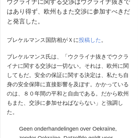
ウクライナに関する交渉はウクライナ抜きで
犯罪
はあり得ず、欧州もまた交渉に参加すべきだ
事故・緊急事態
と発言した。
追加
サービス
ブレケルマンス国防相がＸに
投稿した
。
特集
購読
インタビュー
フォトバンク
ブレケルマンス氏は、「ウクライナ抜きでウクラ
写真
イナに関する交渉は一切ない。それは、欧州に関
動画
してもだ。安全の保証に関する決定は、私たち自
身の安全保障に直接影響を及ぼす。かかっている
のは、８０年間の平和と自由である。だから欧州
もまた、交渉に参加せねばならない」と強調し
た。
Geen onderhandelingen over Oekraïne,
zonder Oekraïne.
Datzelfde geldt voor