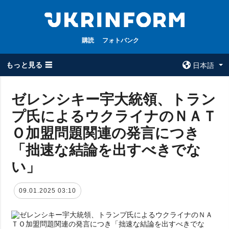
購読
フォトバンク
もっと見る ☰
日本語
×
ゼレンシキー宇大統領、トラン
プ氏によるウクライナのＮＡＴ
全てのトピック
ウクルインフォ
ルム
Ｏ加盟問題関連の発言につき
戦争
ウクルインフォル
「拙速な結論を出すべきでな
被占領地
ムについて
い」
政治
コンタクト
経済・復興
09.01.2025 03:10
防衛
社会・文化
スポーツ