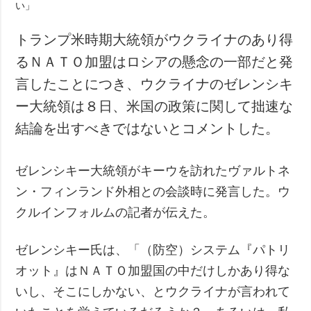
犯罪
トランプ米時期大統領がウクライナのあり得
事故・緊急事態
るＮＡＴＯ加盟はロシアの懸念の一部だと発
追加
サービス
言したことにつき、ウクライナのゼレンシキ
特集
購読
ー大統領は８日、米国の政策に関して拙速な
インタビュー
フォトバンク
結論を出すべきではないとコメントした。
写真
動画
ゼレンシキー大統領がキーウを訪れたヴァルトネ
ン・フィンランド外相との会談時に発言した。ウ
クルインフォルムの記者が伝えた。
ゼレンシキー氏は、「（防空）システム『パトリ
オット』はＮＡＴＯ加盟国の中だけしかあり得な
いし、そこにしかない、とウクライナが言われて