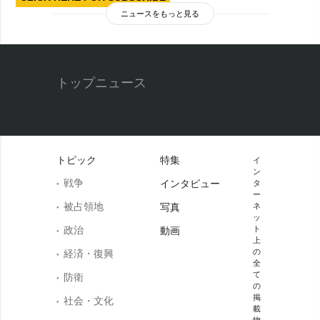
ニュースをもっと見る
トップニュース
トピック
特集
イ
ン
戦争
インタビュー
タ
ー
被占領地
写真
ネ
ッ
政治
ト
動画
上
の
経済・復興
全
て
防衛
の
掲
社会・文化
載
物