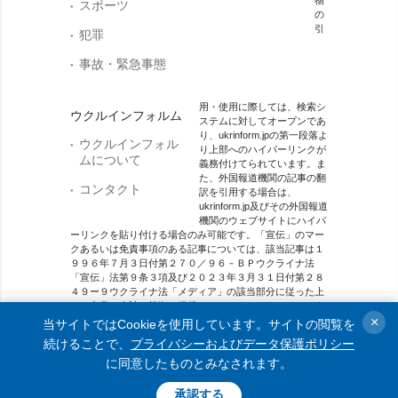
スポーツ
の
引
犯罪
事故・緊急事態
用・使用に際しては、検索シ
ウクルインフォルム
ステムに対してオープンであ
り、ukrinform.jpの第一段落よ
ウクルインフォル
り上部へのハイパーリンクが
ムについて
義務付けてられています。ま
た、外国報道機関の記事の翻
コンタクト
訳を引用する場合は、
ukrinform.jp及びその外国報道
機関のウェブサイトにハイパ
ーリンクを貼り付ける場合のみ可能です。「宣伝」のマー
クあるいは免責事項のある記事については、該当記事は１
９９６年７月３日付第２７０／９６－ＢＰウクライナ法
「宣伝」法第９条３項及び２０２３年３月３１日付第２８
４９ー９ウクライナ法「メディア」の該当部分に従った上
で、合意／会計を根拠に掲載されています。
×
当サイトではCookieを使用しています。サイトの閲覧を
オンラインメディア主体 メディア識別番号：R40-01421.
続けることで、
プライバシーおよびデータ保護ポリシー
に同意したものとみなされます。
© 2015-2026 Ukrinform. All rights reserved.
承認する