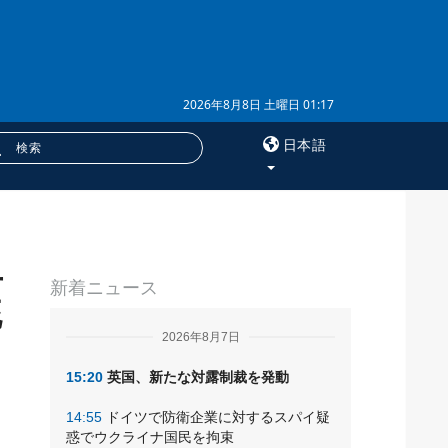
2026年8月8日 土曜日 01:17
日本語
×
単
サービス
新着ニュース
購読
統
フォトバンク
2026年8月7日
15:20
英国、新たな対露制裁を発動
14:55
ドイツで防衛企業に対するスパイ疑
惑でウクライナ国民を拘束