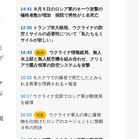
14:41
８月５日のロシア軍のキーウ攻撃の
犠牲者数が増加 病院で男性が１名死亡
で
12:55
トランプ米大統領、ウクライナの防
空ミサイルの必要性について「私たちもミ
サイルが欲しい」
ミ
10:43
ウクライナ情報総局、無人
動画
が
水上邸と無人航空機を組み合わせ、クリミ
アで露占領軍の防空システムを攻撃
10:33
モスクワでの爆発で死亡したとみら
ナ
れる将軍が埋葬される＝報道
な
10:17
ウクライナ北部でロシア軍が郵便局
を破壊
10:10
ウクライナ軍人の車に爆発
写真
国
物を仕掛けたロシアのエージェントに禁錮
９年の判決