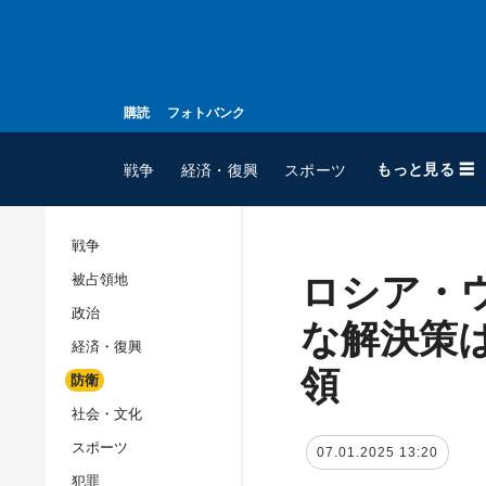
購読
フォトバンク
もっと見る ☰
戦争
経済・復興
スポーツ
戦争
ロシア・
被占領地
全てのトピック
政治
戦争
な解決策
経済・復興
被占領地
領
防衛
政治
社会・文化
経済・復興
スポーツ
07.01.2025 13:20
防衛
犯罪