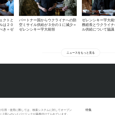
ェクトと
パートナー国からウクライナへの防
ゼレンシキー宇大統
ルは２０
空ミサイル供給が３分の１に減少＝
務総長とウクライナ
べき＝ゼ
ゼレンシキー宇大統領
ル供給について協議
ニュースをもっと見る
特集
の引用・使用に際しては、検索システムに対してオープン
一段落より上部へのハイパーリンクが義務付けてられています。