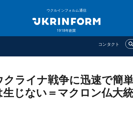
ウクルインフォルム通信
1918年創業
コンタクト
ウクライナ戦争に迅速で簡
ウクルインフォルム
追加
ウクルインフォルムについ
特集
は生じない＝マクロン仏大
て
インタビュー
コンタクト
写真
動画