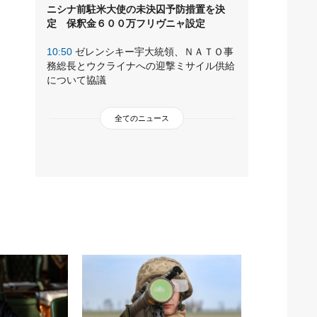
ニシナ前駐米大使の未決囚予防措置を決
定 保釈金６００万フリヴニャ設定
10:50
ゼレンシキー宇大統領、ＮＡＴＯ事
務総長とウクライナへの迎撃ミサイル供給
について協議
全てのニュース