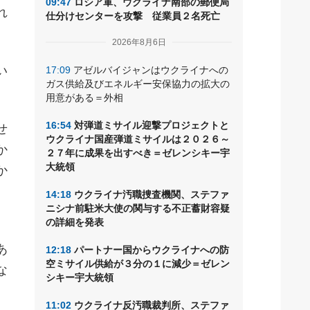
09:47
ロシア軍、ウクライナ南部の郵便局
れ
仕分けセンターを攻撃 従業員２名死亡
2026年8月6日
い
17:09
アゼルバイジャンはウクライナへの
ガス供給及びエネルギー安保協力の拡大の
用意がある＝外相
16:54
対弾道ミサイル迎撃プロジェクトと
せ
ウクライナ国産弾道ミサイルは２０２６～
か
２７年に成果を出すべき＝ゼレンシキー宇
大統領
か
14:18
ウクライナ汚職捜査機関、ステファ
ニシナ前駐米大使の関与する不正蓄財容疑
の詳細を発表
あ
12:18
パートナー国からウクライナへの防
空ミサイル供給が３分の１に減少＝ゼレン
な
シキー宇大統領
11:02
ウクライナ反汚職裁判所、ステファ