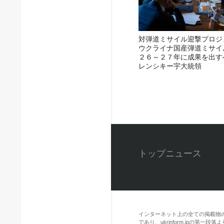
対弾道ミサイル迎撃プロジ
ウクライナ国産弾道ミサイ
２６～２７年に成果を出す
レンシキー宇大統領
トップニュース
インターネット上の全ての掲載物
であり、ukrinform.jpの第