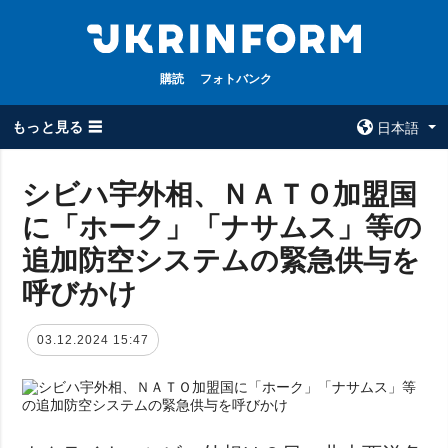
購読
フォトバンク
もっと見る ☰
日本語
×
シビハ宇外相、ＮＡＴＯ加盟国
に「ホーク」「ナサムス」等の
全てのトピック
ウクルインフォ
ルム
追加防空システムの緊急供与を
戦争
ウクルインフォル
呼びかけ
被占領地
ムについて
政治
コンタクト
03.12.2024 15:47
経済・復興
防衛
社会・文化
スポーツ