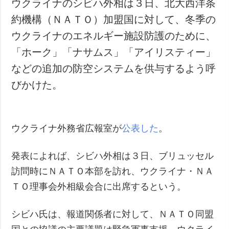
ウクライナのシビハ外相は３日、北大西洋条
犯罪
約機構（ＮＡＴＯ）加盟国に対して、冬季の
事故・緊急事態
ウクライナのエネルギー施設防護のために、
「ホーク」「ナサムス」「アイリスティー」
追加
サービス
などの追加の防空システムを供与するよう呼
特集
購読
びかけた。
インタビュー
フォトバンク
写真
動画
ウクライナ外務省広報室が
公表した
。
発表によれば、シビハ外相は３日、ブリュッセル
訪問時にＮＡＴＯ本部を訪れ、ウクライナ・ＮＡ
ＴＯ理事会外相級会合に出席するという。
シビハ氏は、報道関係者に対して、ＮＡＴＯ同盟