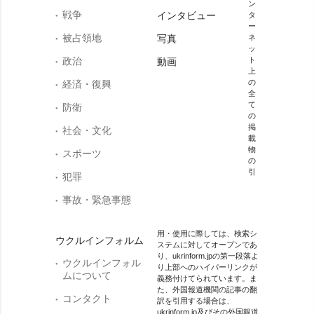
ン
戦争
インタビュー
タ
ー
被占領地
写真
ネ
ッ
政治
ト
動画
上
の
経済・復興
全
て
防衛
の
掲
社会・文化
載
物
スポーツ
の
引
犯罪
事故・緊急事態
用・使用に際しては、検索シ
ウクルインフォルム
ステムに対してオープンであ
り、ukrinform.jpの第一段落よ
ウクルインフォル
り上部へのハイパーリンクが
ムについて
義務付けてられています。ま
た、外国報道機関の記事の翻
コンタクト
訳を引用する場合は、
ukrinform.jp及びその外国報道