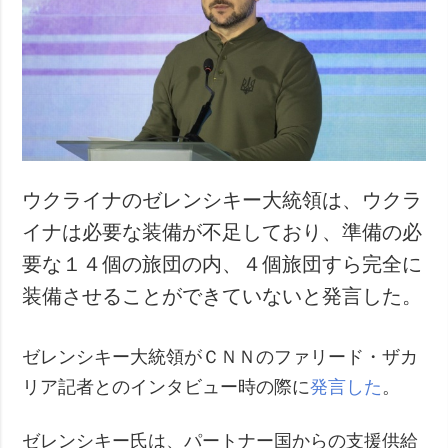
犯罪
事故・緊急事態
追加
サービス
特集
購読
インタビュー
フォトバンク
写真
ウクライナのゼレンシキー大統領は、ウクラ
動画
イナは必要な装備が不足しており、準備の必
要な１４個の旅団の内、４個旅団すら完全に
装備させることができていないと発言した。
ゼレンシキー大統領がＣＮＮのファリード・ザカ
リア記者とのインタビュー時の際に
発言した
。
ゼレンシキー氏は、パートナー国からの支援供給