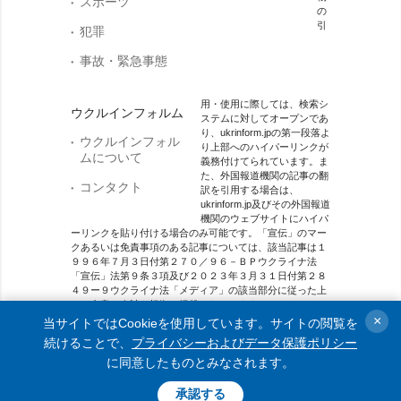
スポーツ
の
引
犯罪
事故・緊急事態
用・使用に際しては、検索シ
ウクルインフォルム
ステムに対してオープンであ
り、ukrinform.jpの第一段落よ
ウクルインフォル
り上部へのハイパーリンクが
ムについて
義務付けてられています。ま
た、外国報道機関の記事の翻
コンタクト
訳を引用する場合は、
ukrinform.jp及びその外国報道
機関のウェブサイトにハイパ
ーリンクを貼り付ける場合のみ可能です。「宣伝」のマー
クあるいは免責事項のある記事については、該当記事は１
９９６年７月３日付第２７０／９６－ＢＰウクライナ法
「宣伝」法第９条３項及び２０２３年３月３１日付第２８
４９ー９ウクライナ法「メディア」の該当部分に従った上
で、合意／会計を根拠に掲載されています。
×
当サイトではCookieを使用しています。サイトの閲覧を
オンラインメディア主体 メディア識別番号：R40-01421.
続けることで、
プライバシーおよびデータ保護ポリシー
に同意したものとみなされます。
© 2015-2026 Ukrinform. All rights reserved.
承認する