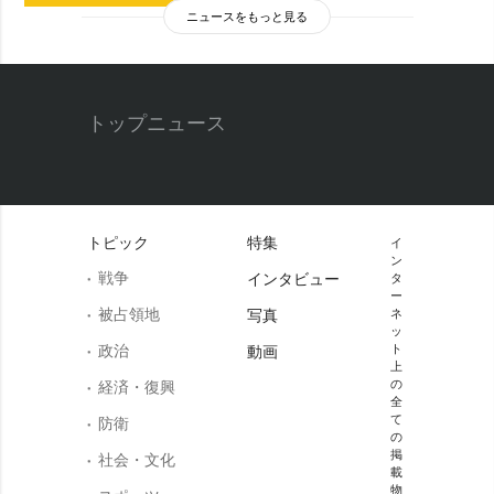
ニュースをもっと見る
トップニュース
トピック
特集
イ
ン
戦争
インタビュー
タ
ー
被占領地
写真
ネ
ッ
政治
ト
動画
上
の
経済・復興
全
て
防衛
の
掲
社会・文化
載
物