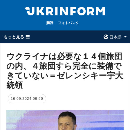
購読
フォトバンク
もっと見る ☰
日本語
×
ウクライナは必要な１４個旅団
の内、４旅団すら完全に装備で
全てのトピック
ウクルインフォ
ルム
きていない＝ゼレンシキー宇大
戦争
ウクルインフォル
統領
被占領地
ムについて
政治
コンタクト
16.09.2024 09:50
経済・復興
防衛
社会・文化
スポーツ