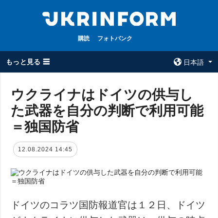
購読
フォトバンク
もっと見る ☰
日本語
×
ウクライナはドイツの供与し
た武器を自分の判断で利用可能
全てのトピック
ウクルインフォ
ルム
＝独国防省
戦争
ウクルインフォル
被占領地
ムについて
12.08.2024 14:45
政治
コンタクト
経済・復興
防衛
社会・文化
ドイツのコラツ国防報道官は１２日、ドイツ
スポーツ