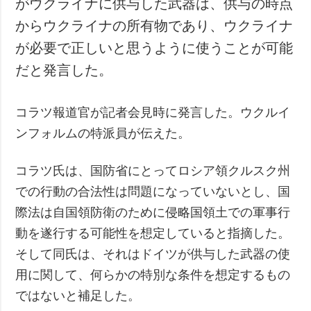
がウクライナに供与した武器は、供与の時点
犯罪
からウクライナの所有物であり、ウクライナ
事故・緊急事態
が必要で正しいと思うように使うことが可能
だと発言した。
追加
サービス
特集
購読
コラツ報道官が記者会見時に発言した。ウクルイ
インタビュー
フォトバンク
ンフォルムの特派員が伝えた。
写真
動画
コラツ氏は、国防省にとってロシア領クルスク州
での行動の合法性は問題になっていないとし、国
際法は自国領防衛のために侵略国領土での軍事行
動を遂行する可能性を想定していると指摘した。
そして同氏は、それはドイツが供与した武器の使
用に関して、何らかの特別な条件を想定するもの
ではないと補足した。