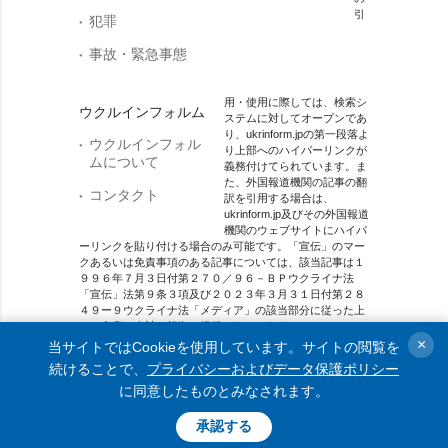
引
犯罪
事故・緊急事態
用・使用に際しては、検索シ
ウクルインフォルム
ステムに対してオープンであ
り、ukrinform.jpの第一段落よ
ウクルインフォル
り上部へのハイパーリンクが
ムについて
義務付けてられています。ま
た、外国報道機関の記事の翻
コンタクト
訳を引用する場合は、
ukrinform.jp及びその外国報道
機関のウェブサイトにハイパ
ーリンクを貼り付ける場合のみ可能です。「宣伝」のマー
クあるいは免責事項のある記事については、該当記事は１
９９６年７月３日付第２７０／９６－ＢＰウクライナ法
「宣伝」法第９条３項及び２０２３年３月３１日付第２８
４９ー９ウクライナ法「メディア」の該当部分に従った上
で、合意／会計を根拠に掲載されています。
×
当サイトではCookieを使用しています。サイトの閲覧を
オンラインメディア主体 メディア識別番号：R40-01421.
続けることで、
プライバシーおよびデータ保護ポリシー
に同意したものとみなされます。
© 2015-2026 Ukrinform. All rights reserved.
承認する