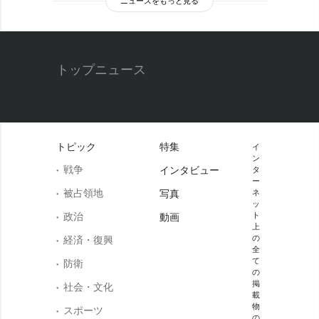
ニュースをもっと見る
トップニュース
トピック
特集
イ
ン
戦争
インタビュー
タ
ー
被占領地
写真
ネ
ッ
政治
ト
動画
上
の
経済・復興
全
て
防衛
の
掲
社会・文化
載
物
スポーツ
の