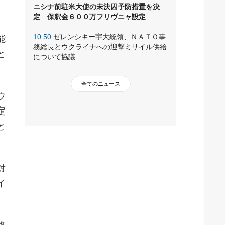
ニシナ前駐米大使の未決囚予防措置を決
定 保釈金６００万フリヴニャ設定
10:50
ゼレンシキー宇大統領、ＮＡＴＯ事
能
務総長とウクライナへの迎撃ミサイル供給
と
について協議
全てのニュース
ウ
定
と
対
イ