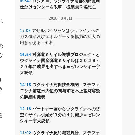
09:47
ロシア軍、ウクライナ南部の郵便局
仕分けセンターを攻撃 従業員２名死亡
2026年8月6日
れ
17:09
アゼルバイジャンはウクライナへの
ガス供給及びエネルギー安保協力の拡大の
用意がある＝外相
の
ウ
16:54
対弾道ミサイル迎撃プロジェクトと
ウクライナ国産弾道ミサイルは２０２６～
。
２７年に成果を出すべき＝ゼレンシキー宇
大統領
ナ
14:18
ウクライナ汚職捜査機関、ステファ
さ
ニシナ前駐米大使の関与する不正蓄財容疑
の詳細を発表
12:18
パートナー国からウクライナへの防
を
空ミサイル供給が３分の１に減少＝ゼレン
シキー宇大統領
、
11:02
ウクライナ反汚職裁判所、ステファ