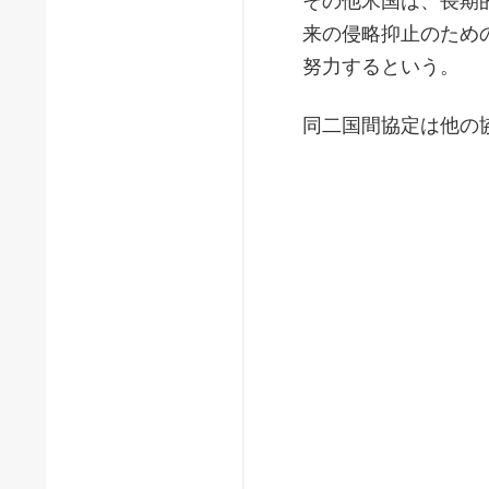
その他米国は、長期
来の侵略抑止のため
努力するという。
同二国間協定は他の