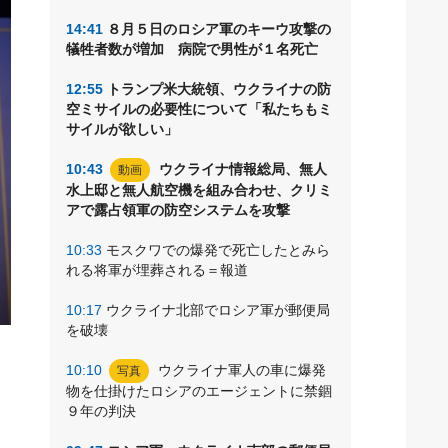
14:41
８月５日のロシア軍のキーウ攻撃の
犠牲者数が増加 病院で男性が１名死亡
12:55
トランプ米大統領、ウクライナの防
空ミサイルの必要性について「私たちもミ
サイルが欲しい」
10:43
ウクライナ情報総局、無人
動画
水上邸と無人航空機を組み合わせ、クリミ
アで露占領軍の防空システムを攻撃
10:33
モスクワでの爆発で死亡したとみら
れる将軍が埋葬される＝報道
10:17
ウクライナ北部でロシア軍が郵便局
を破壊
、
10:10
ウクライナ軍人の車に爆発
写真
制
物を仕掛けたロシアのエージェントに禁錮
９年の判決
内