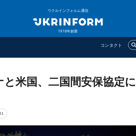
ウクルインフォルム通信
1918年創業
コンタクト
ナと米国、二国間安保協定に
ウクルインフォルム
追加
ウクルインフォルムについ
特集
て
インタビュー
コンタクト
写真
31
動画