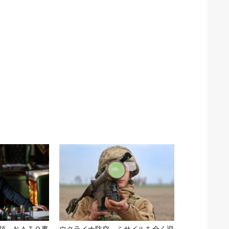
領、ＮＡＴＯ事
ウクライナ防空、ミサイルを全く迎