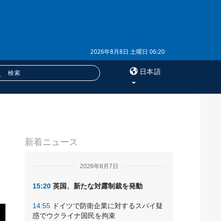
2026年8月8日 土曜日 06:20
日本語
×
サービス
新着ニュース
購読
フォトバンク
2026年8月7日
15:20
英国、新たな対露制裁を発動
14:55
ドイツで防衛企業に対するスパイ疑
惑でウクライナ国民を拘束