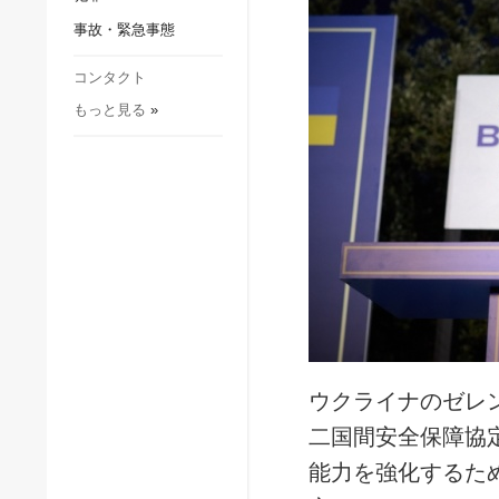
社会・文化
事故・緊急事態
スポーツ
犯罪
コンタクト
もっと見る
»
事故・緊急事態
ウクライナのゼレ
二国間安全保障協
能力を強化するた