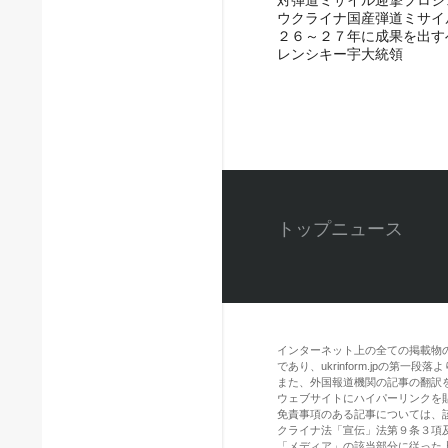
ウクライナ国産弾道ミサイ
２６～２７年に成果を出す
レンシキー宇大統領
トップニュース
インターネット上の全ての掲載物
であり、ukrinform.jpの第
また、外国報道機関の記事の翻訳を引用
ウェブサイトにハイパーリンクを
免責事項のある記事については、
クライナ法「宣伝」法第９条３項
「メディア」の該当部分に従った