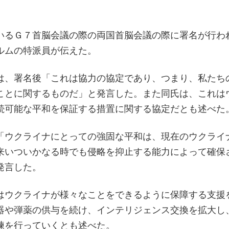
いるＧ７首脳会議の際の両国首脳会議の際に署名が行わ
ルムの特派員が伝えた。
は、署名後「これは協力の協定であり、つまり、私たち
ことに関するものだ」と発言した。また同氏は、これは
続可能な平和を保証する措置に関する協定だとも述べた
「ウクライナにとっての強固な平和は、現在のウクライ
来いついかなる時でも侵略を抑止する能力によって確保
発言した。
はウクライナが様々なことをできるように保障する支援
器や弾薬の供与を続け、インテリジェンス交換を拡大し
練を行っていくとも述べた。