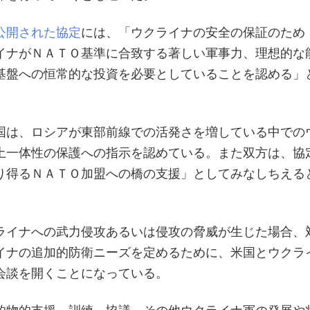
公開された協定
には、「ウクライナの安全の保証のため
イナがＮＡＴＯ基準に合致する著しい軍事力、理想的な
基盤への恒常的な投資を必要としていることを認める」
国は、ロシアが東部前線での活発さを増している中での
土一体性の保護への指示を認めている。また双方は、協
り得るＮＡＴＯ加盟への橋の支援」としてみなしちえる
ライナへの武力侵攻あるいは侵攻の脅威が生じた場合、
イナの追加的防衛ニーズを定めるために、米国とウクラ
会談を開くことになっている。