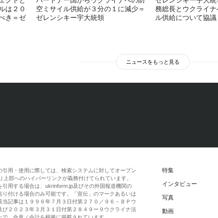
ルは２０
空ミサイル供給が３分の１に減少＝
務総長とウクライナ
べき＝ゼ
ゼレンシキー宇大統領
ル供給について協議
ニュースをもっと見る
特集
の引用・使用に際しては、検索システムに対してオープン
一段落より上部へのハイパーリンクが義務付けてられています。
インタビュー
する場合は、ukrinform.jp及びその外国報道機関の
貼り付ける場合のみ可能です。「宣伝」のマークあるいは
写真
該当記事は１９９６年７月３日付第２７０／９６－ＢＰウ
及び２０２３年３月３１日付第２８４９ー９ウクライナ法
動画
上で、合意／会計を根拠に掲載されています。