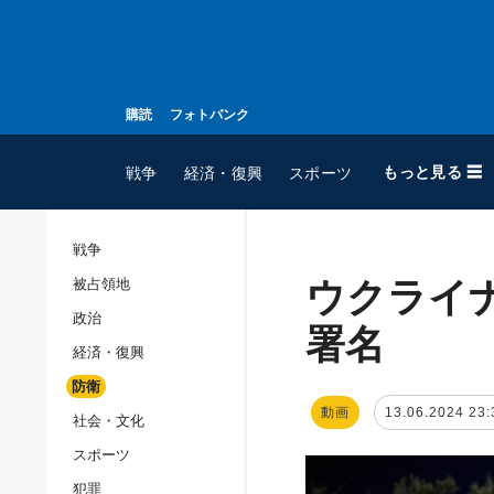
購読
フォトバンク
もっと見る ☰
戦争
経済・復興
スポーツ
戦争
ウクライ
被占領地
全てのトピック
政治
戦争
署名
経済・復興
被占領地
防衛
政治
動画
13.06.2024 23:
社会・文化
経済・復興
スポーツ
防衛
犯罪