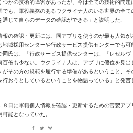
くつかの技術的障害があったが、今は全ての技術的問題
国でも、軍役義務のあるウクライナ人のいる世界の全て
を通じて自らのデータの確認ができる」と説明した。
情報の確認・更新には、同アプリを使うのが最も人気が
は地域採用センターや行政サービス提供センターでも可
で同氏は、「行政サービス提供センターは、『レゼルヴ
何百倍も少ない。ウクライナ人は、アプリに優位を見出
々がその方の規範を履行する準備があるということ、そ
を行おうとしているということを物語っている」と発言
１８日に軍籍個人情報を確認・更新するための官製アプ
用可能となっていた。