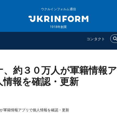
ウクルインフォルム通信
1918年創業
コンタクト
ナ、約３０万人が軍籍情報ア
ウクルインフォルム
追加
ウクルインフォルムについ
特集
人情報を確認・更新
て
インタビュー
コンタクト
写真
動画