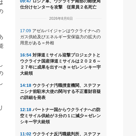
09:47
ロシア軍、ウクライナ南部の郵便局
は
仕分けセンターを攻撃 従業員２名死亡
の
2026年8月6日
17:09
アゼルバイジャンはウクライナへの
あ
ガス供給及びエネルギー安保協力の拡大の
用意がある＝外相
能
16:54
対弾道ミサイル迎撃プロジェクトと
ウクライナ国産弾道ミサイルは２０２６～
し
２７年に成果を出すべき＝ゼレンシキー宇
の
大統領
し
14:18
ウクライナ汚職捜査機関、ステファ
ニシナ前駐米大使の関与する不正蓄財容疑
の詳細を発表
リ
12:18
パートナー国からウクライナへの防
空ミサイル供給が３分の１に減少＝ゼレン
シキー宇大統領
11:02
ウクライナ反汚職裁判所、ステファ