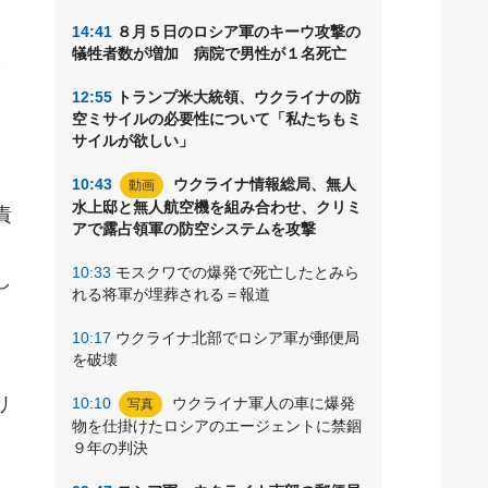
14:41
８月５日のロシア軍のキーウ攻撃の
人
犠牲者数が増加 病院で男性が１名死亡
12:55
トランプ米大統領、ウクライナの防
空ミサイルの必要性について「私たちもミ
サイルが欲しい」
10:43
ウクライナ情報総局、無人
動画
水上邸と無人航空機を組み合わせ、クリミ
責
アで露占領軍の防空システムを攻撃
、
10:33
モスクワでの爆発で死亡したとみら
し
れる将軍が埋葬される＝報道
10:17
ウクライナ北部でロシア軍が郵便局
を破壊
リ
10:10
ウクライナ軍人の車に爆発
写真
物を仕掛けたロシアのエージェントに禁錮
９年の判決