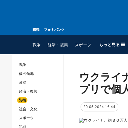
購読
フォトバンク
もっと見る ☰
戦争
経済・復興
スポーツ
戦争
ウクライ
被占領地
全てのトピック
政治
戦争
プリで個
経済・復興
被占領地
防衛
政治
20.05.2024 16:44
社会・文化
経済・復興
スポーツ
防衛
犯罪