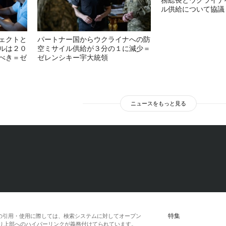
ル供給について協議
ェクトと
パートナー国からウクライナへの防
ルは２０
空ミサイル供給が３分の１に減少＝
べき＝ゼ
ゼレンシキー宇大統領
ニュースをもっと見る
特集
の引用・使用に際しては、検索システムに対してオープン
一段落より上部へのハイパーリンクが義務付けてられています。