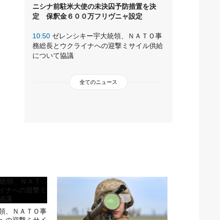
ニシナ前駐米大使の未決囚予防措置を決
定 保釈金６００万フリヴニャ設定
10:50
ゼレンシキー宇大統領、ＮＡＴＯ事
務総長とウクライナへの迎撃ミサイル供給
について協議
全てのニュース
領、ＮＡＴＯ事
への迎撃ミサイ