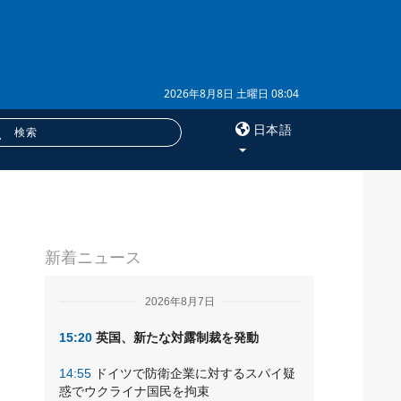
2026年8月8日 土曜日 08:04
日本語
×
サービス
新着ニュース
購読
フォトバンク
2026年8月7日
15:20
英国、新たな対露制裁を発動
14:55
ドイツで防衛企業に対するスパイ疑
惑でウクライナ国民を拘束