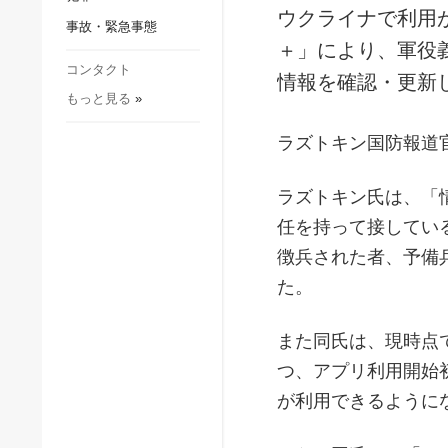
社会・文化
ウクライナで利用
事故・緊急事態
スポーツ
＋」により、軍役
犯罪
コンタクト
情報を確認・更新
もっと見る
»
事故・緊急事態
ラズトキン国防報道
ラズトキン氏は、「
任を持って接してい
徴兵された者、予備
た。
また同氏は、現時点
つ、アプリ利用開始
が利用できるように