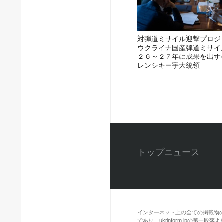
対弾道ミサイル迎撃プロジ
ウクライナ国産弾道ミサイ
２６～２７年に成果を出す
レンシキー宇大統領
トップニュース
インターネット上の全ての掲載物
であり、ukrinform.jpの第