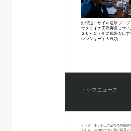
対弾道ミサイル迎撃プロジ
ウクライナ国産弾道ミサイ
２６～２７年に成果を出す
レンシキー宇大統領
トップニュース
インターネット上の全ての掲載物
であり、ukrinform.jpの第