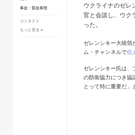
社会・文化
ウクライナのゼレ
事故・緊急事態
スポーツ
官と会談し、ウク
犯罪
コンタクト
った。
もっと見る
»
事故・緊急事態
ゼレンシキー大統領
ム・チャンネルで
伝
ゼレンシキー氏は、
の防衛協力につき協
とって特に重要だ」