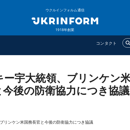
ウクルインフォルム通信
1918年創業
コンタクト
キー宇大統領、ブリンケン
ウクルインフォルム
追加
ウクルインフォルムについ
特集
と今後の防衛協力につき協議
て
インタビュー
コンタクト
写真
動画