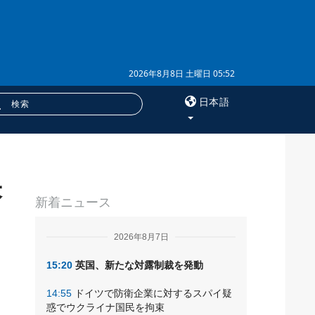
2026年8月8日 土曜日 05:52
日本語
×
米
サービス
新着ニュース
購読
フォトバンク
2026年8月7日
15:20
英国、新たな対露制裁を発動
14:55
ドイツで防衛企業に対するスパイ疑
惑でウクライナ国民を拘束