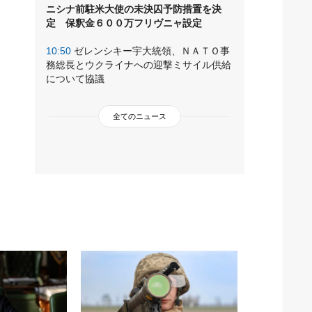
ニシナ前駐米大使の未決囚予防措置を決
定 保釈金６００万フリヴニャ設定
10:50
ゼレンシキー宇大統領、ＮＡＴＯ事
務総長とウクライナへの迎撃ミサイル供給
について協議
全てのニュース