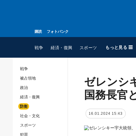
購読
フォトバンク
もっと見る ☰
戦争
経済・復興
スポーツ
戦争
ゼレンシ
被占領地
全てのトピック
政治
戦争
国務長官
経済・復興
被占領地
防衛
政治
16.01.2024 15:43
社会・文化
経済・復興
スポーツ
防衛
犯罪