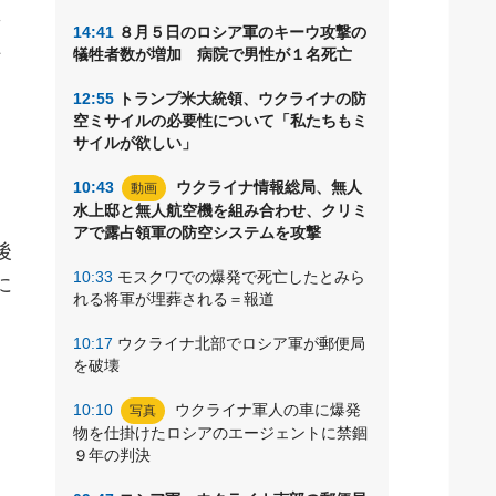
長
14:41
８月５日のロシア軍のキーウ攻撃の
行
犠牲者数が増加 病院で男性が１名死亡
12:55
トランプ米大統領、ウクライナの防
空ミサイルの必要性について「私たちもミ
サイルが欲しい」
10:43
ウクライナ情報総局、無人
動画
水上邸と無人航空機を組み合わせ、クリミ
アで露占領軍の防空システムを攻撃
後
10:33
モスクワでの爆発で死亡したとみら
に
れる将軍が埋葬される＝報道
10:17
ウクライナ北部でロシア軍が郵便局
を破壊
10:10
ウクライナ軍人の車に爆発
写真
物を仕掛けたロシアのエージェントに禁錮
９年の判決