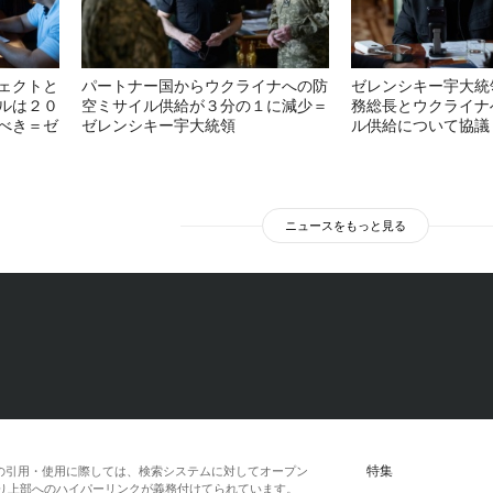
ェクトと
パートナー国からウクライナへの防
ゼレンシキー宇大統
ルは２０
空ミサイル供給が３分の１に減少＝
務総長とウクライナ
べき＝ゼ
ゼレンシキー宇大統領
ル供給について協議
ニュースをもっと見る
特集
の引用・使用に際しては、検索システムに対してオープン
一段落より上部へのハイパーリンクが義務付けてられています。