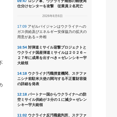
09:47
ロシア軍、ウクライナ南部の郵便局
仕分けセンターを攻撃 従業員２名死亡
2026年8月6日
17:09
アゼルバイジャンはウクライナへの
ガス供給及びエネルギー安保協力の拡大の
用意がある＝外相
16:54
対弾道ミサイル迎撃プロジェクトと
ウクライナ国産弾道ミサイルは２０２６～
２７年に成果を出すべき＝ゼレンシキー宇
不
大統領
14:18
ウクライナ汚職捜査機関、ステファ
ニシナ前駐米大使の関与する不正蓄財容疑
の詳細を発表
め
12:18
パートナー国からウクライナへの防
空ミサイル供給が３分の１に減少＝ゼレン
シキー宇大統領
11:02
ウクライナ反汚職裁判所、ステファ