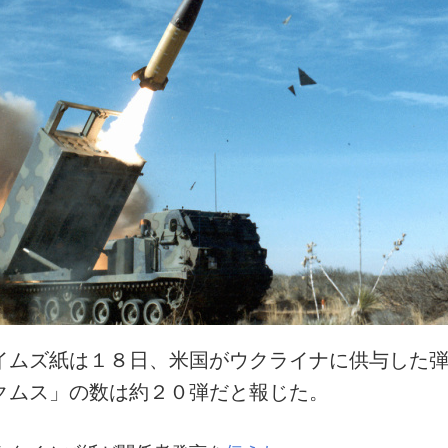
イムズ紙は１８日、米国がウクライナに供与した
クムス」の数は約２０弾だと報じた。