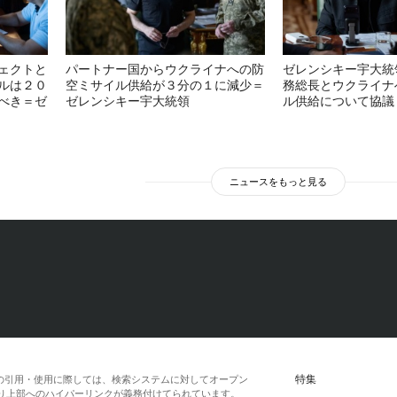
ェクトと
パートナー国からウクライナへの防
ゼレンシキー宇大統
ルは２０
空ミサイル供給が３分の１に減少＝
務総長とウクライナ
べき＝ゼ
ゼレンシキー宇大統領
ル供給について協議
ニュースをもっと見る
特集
の引用・使用に際しては、検索システムに対してオープン
一段落より上部へのハイパーリンクが義務付けてられています。