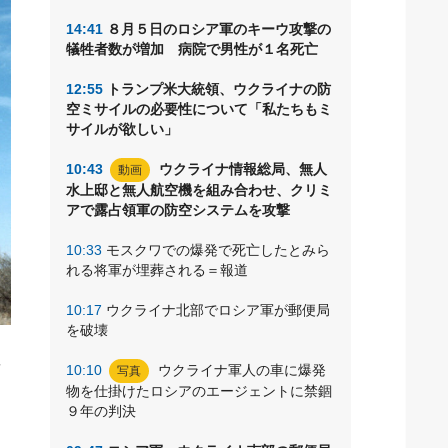
14:41
８月５日のロシア軍のキーウ攻撃の
犠牲者数が増加 病院で男性が１名死亡
12:55
トランプ米大統領、ウクライナの防
空ミサイルの必要性について「私たちもミ
サイルが欲しい」
10:43
ウクライナ情報総局、無人
動画
水上邸と無人航空機を組み合わせ、クリミ
アで露占領軍の防空システムを攻撃
10:33
モスクワでの爆発で死亡したとみら
れる将軍が埋葬される＝報道
10:17
ウクライナ北部でロシア軍が郵便局
を破壊
弾
10:10
ウクライナ軍人の車に爆発
写真
物を仕掛けたロシアのエージェントに禁錮
９年の判決