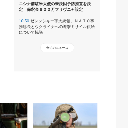
ニシナ前駐米大使の未決囚予防措置を決
定 保釈金６００万フリヴニャ設定
10:50
ゼレンシキー宇大統領、ＮＡＴＯ事
務総長とウクライナへの迎撃ミサイル供給
について協議
全てのニュース