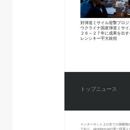
対弾道ミサイル迎撃プロジ
ウクライナ国産弾道ミサイ
２６～２７年に成果を出す
レンシキー宇大統領
トップニュース
インターネット上の全ての掲載物
であり、ukrinform.jpの第