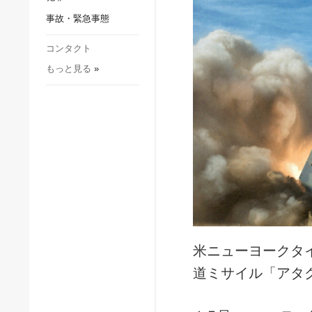
社会・文化
事故・緊急事態
スポーツ
犯罪
コンタクト
もっと見る
»
事故・緊急事態
米ニューヨークタ
道ミサイル「アタ