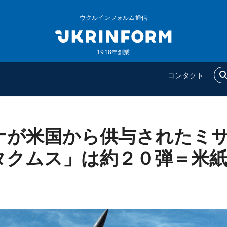
ウクルインフォルム通信
1918年創業
コンタクト
ナが米国から供与されたミ
ウクルインフォルム
追加
ウクルインフォルムについ
特集
タクムス」は約２０弾＝米
て
インタビュー
コンタクト
写真
動画