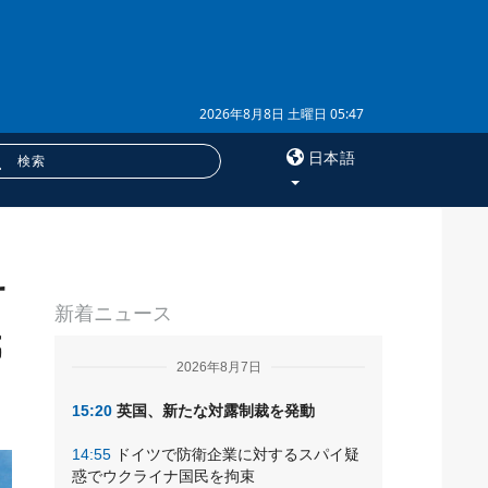
2026年8月8日 土曜日 05:47
日本語
×
サ
サービス
新着ニュース
購読
紙
フォトバンク
2026年8月7日
15:20
英国、新たな対露制裁を発動
14:55
ドイツで防衛企業に対するスパイ疑
惑でウクライナ国民を拘束