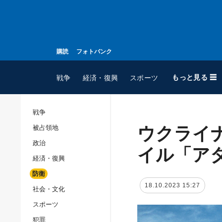
購読
フォトバンク
もっと見る ☰
戦争
経済・復興
スポーツ
戦争
ウクライ
被占領地
全てのトピック
政治
戦争
イル「ア
経済・復興
被占領地
防衛
政治
18.10.2023 15:27
社会・文化
経済・復興
スポーツ
防衛
犯罪