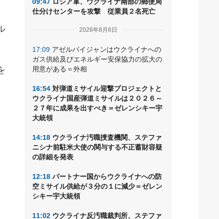
09:47
ロシア軍、ウクライナ南部の郵便局
仕分けセンターを攻撃 従業員２名死亡
ル
2026年8月6日
17:09
アゼルバイジャンはウクライナへの
ガス供給及びエネルギー安保協力の拡大の
を
用意がある＝外相
16:54
対弾道ミサイル迎撃プロジェクトと
ウクライナ国産弾道ミサイルは２０２６～
２７年に成果を出すべき＝ゼレンシキー宇
大統領
14:18
ウクライナ汚職捜査機関、ステファ
ニシナ前駐米大使の関与する不正蓄財容疑
の詳細を発表
12:18
パートナー国からウクライナへの防
空ミサイル供給が３分の１に減少＝ゼレン
シキー宇大統領
11:02
ウクライナ反汚職裁判所、ステファ