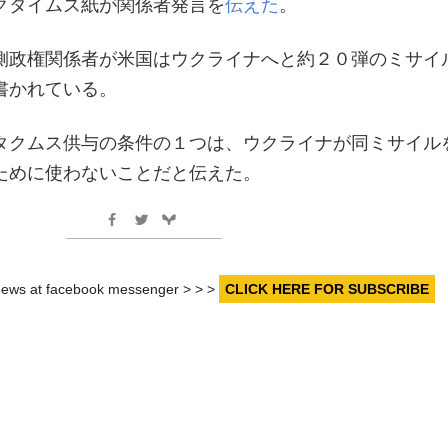
クタイムズ紙が関係者発言を
伝えた
。
側政権関係者が米国はウクライナへと約２０弾のミサイ
書かれている。
タクムス供与の条件の１つは、ウクライナが同ミサイル
ために使わないことだと伝えた。
r news at facebook messenger > > >
CLICK HERE FOR SUBSCRIBE