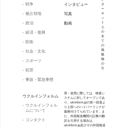
戦争
インタビュー
タ
ー
被占領地
写真
ネ
ッ
政治
ト
動画
上
の
経済・復興
全
て
防衛
の
掲
社会・文化
載
物
スポーツ
の
引
犯罪
事故・緊急事態
用・使用に際しては、検索シ
ウクルインフォルム
ステムに対してオープンであ
り、ukrinform.jpの第一段落よ
ウクルインフォル
り上部へのハイパーリンクが
ムについて
義務付けてられています。ま
た、外国報道機関の記事の翻
コンタクト
訳を引用する場合は、
ukrinform.jp及びその外国報道