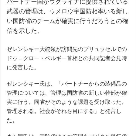
パートナー国がウクライナに提供されている
犯罪
武器の管理は、ウメロウ宇国防相率いる新し
事故・緊急事態
い国防省のチームが確実に行うだろうとの確
信を示した。
追加
サービス
特集
購読
ゼレンシキー大統領が訪問先のブリュッセルでの
インタビュー
フォトバンク
ドゥ＝クロー・ベルギー首相との共同記者会見時
写真
に発言した。
動画
ゼレンシキー氏は、「パートナーからの装備品の
管理については、管理は国防省の新しい幹部が確
実に行う。同省がそのような課題を受け取った。
管理される。社会がそれを目にする」と発言し
た。