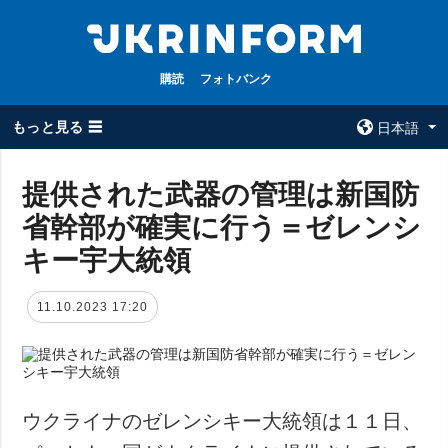
購読
フォトバンク
もっと見る ☰
日本語
×
提供された武器の管理は新国防
省幹部が確実に行う＝ゼレンシ
全てのトピック
ウクルインフォ
ルム
キー宇大統領
戦争
ウクルインフォル
被占領地
ムについて
11.10.2023 17:20
政治
コンタクト
経済・復興
防衛
社会・文化
ウクライナのゼレンシキー大統領は１１日、
スポーツ