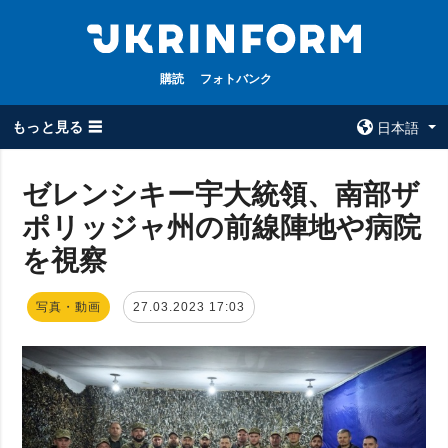
購読
フォトバンク
もっと見る ☰
日本語
×
ゼレンシキー宇大統領、南部ザ
ポリッジャ州の前線陣地や病院
全てのトピック
ウクルインフォ
ルム
を視察
戦争
ウクルインフォル
被占領地
ムについて
写真・動画
27.03.2023 17:03
政治
コンタクト
経済・復興
防衛
社会・文化
スポーツ