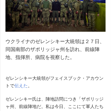
犯罪
事故・緊急事態
追加
サービス
特集
購読
インタビュー
フォトバンク
ウクライナのゼレンシキー大統領は２７日、
写真
同国南部のザポリッジャ州を訪れ、前線陣
動画
地、指揮所、病院を視察した。
ゼレンシキー大統領がフェイスブック・アカウン
トで
伝えた
。
ゼレンシキー氏は、陣地訪問につき「ザポリッジ
ャ州、前線陣地だ。私は今日、ここにて軍人たち