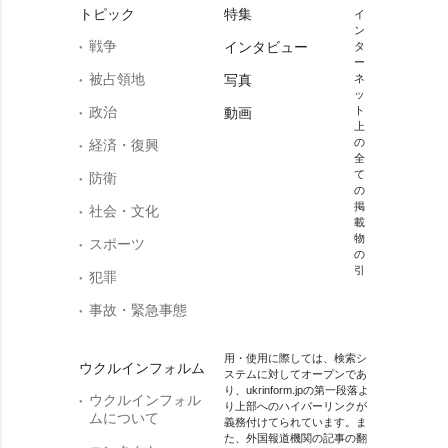
トピック
特集
イ
ン
戦争
インタビュー
タ
ー
被占領地
写真
ネ
ッ
政治
ト
動画
上
の
経済・復興
全
て
防衛
の
掲
社会・文化
載
物
スポーツ
の
引
犯罪
事故・緊急事態
用・使用に際しては、検索シ
ウクルインフォルム
ステムに対してオープンであ
り、ukrinform.jpの第一段落よ
ウクルインフォル
り上部へのハイパーリンクが
ムについて
義務付けてられています。ま
た、外国報道機関の記事の翻