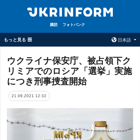
購読
フォトバンク
もっと見る ☰
日本語
×
ウクライナ保安庁、被占領下ク
リミアでのロシア「選挙」実施
全てのトピック
ウクルインフォ
ルム
につき刑事捜査開始
戦争
ウクルインフォル
被占領地
ムについて
21.09.2021 12:32
政治
コンタクト
経済・復興
防衛
社会・文化
スポーツ