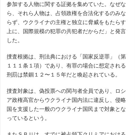
参加する人物に関する証拠を集めていた。なぜな
ら、それら人物は、占領政権を合法化するのみな
らず、ウクライナの主権と独立に脅威をもたらす
上に、国際規模の犯罪の共犯者だからだ」と発言
した。
捜査根拠は、刑法典における「国家反逆罪」（第
１１１条１項）であり、有罪の場合に想定される
刑罰は禁錮１２〜１５年だと喚起されている。
捜査対象は、偽投票への関与者全員であり、ロシ
ア政権高官からウクライナ国内法に違反し、侵略
国を支援した一般のウクライナ国民まで対象とな
っているという。
またＳＢＵは、すでに被占領下クリミアにおける