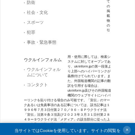
て
防衛
の
掲
社会・文化
載
物
スポーツ
の
引
犯罪
事故・緊急事態
用・使用に際しては、検索シ
ウクルインフォルム
ステムに対してオープンであ
り、ukrinform.jpの第一段落よ
ウクルインフォル
り上部へのハイパーリンクが
ムについて
義務付けてられています。ま
た、外国報道機関の記事の翻
コンタクト
訳を引用する場合は、
ukrinform.jp及びその外国報道
機関のウェブサイトにハイパ
ーリンクを貼り付ける場合のみ可能です。「宣伝」のマー
クあるいは免責事項のある記事については、該当記事は１
９９６年７月３日付第２７０／９６－ＢＰウクライナ法
「宣伝」法第９条３項及び２０２３年３月３１日付第２８
４９ー９ウクライナ法「メディア」の該当部分に従った上
で、合意／会計を根拠に掲載されています。
×
当サイトではCookieを使用しています。サイトの閲覧を
オンラインメディア主体 メディア識別番号：R40-01421.