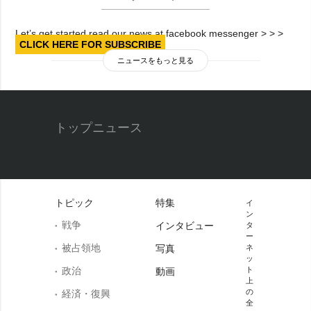
Let’s get started read our news at facebook messenger > > >
CLICK HERE FOR SUBSCRIBE
ニュースをもっと見る
トップニュース
トピック
特集
イ
ン
戦争
インタビュー
タ
ー
被占領地
写真
ネ
ッ
政治
ト
動画
上
の
経済・復興
全