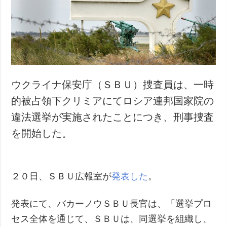
犯罪
事故・緊急事態
追加
サービス
特集
購読
インタビュー
フォトバンク
ウクライナ保安庁（ＳＢＵ）捜査員は、一時
写真
的被占領下クリミアにてロシア連邦国家院の
動画
違法選挙が実施されたことにつき、刑事捜査
を開始した。
２０日、ＳＢＵ広報室が
発表した
。
発表にて、バカーノウＳＢＵ長官は、「選挙プロ
セス全体を通じて、ＳＢＵは、同選挙を組織し、