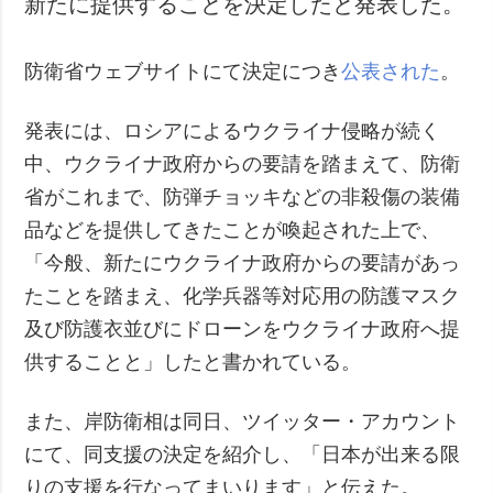
新たに提供することを決定したと発表した。
犯罪
事故・緊急事態
防衛省ウェブサイトにて決定につき
公表された
。
追加
サービス
発表には、ロシアによるウクライナ侵略が続く
特集
購読
中、ウクライナ政府からの要請を踏まえて、防衛
インタビュー
フォトバンク
省がこれまで、防弾チョッキなどの非殺傷の装備
写真
品などを提供してきたことが喚起された上で、
動画
「今般、新たにウクライナ政府からの要請があっ
たことを踏まえ、化学兵器等対応用の防護マスク
及び防護衣並びにドローンをウクライナ政府へ提
供することと」したと書かれている。
また、岸防衛相は同日、ツイッター・アカウント
にて、同支援の決定を紹介し、「日本が出来る限
りの支援を行なってまいります」と伝えた。