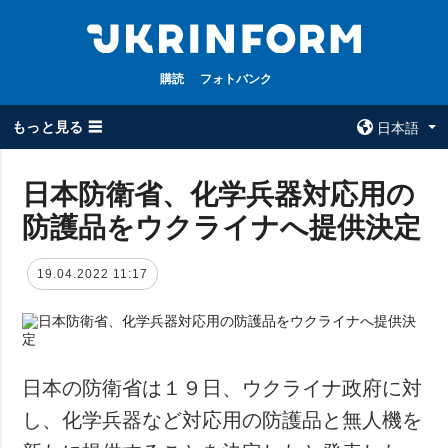
購読
フォトバンク
もっと見る ☰
日本語
×
日本防衛省、化学兵器対応用の
防護品をウクライナへ提供決定
全てのトピック
ウクルインフォ
ルム
戦争
19.04.2022 11:17
ウクルインフォル
被占領地
ムについて
政治
コンタクト
経済・復興
防衛
日本の防衛省は１９日、ウクライナ政府に対
社会・文化
し、化学兵器など対応用の防護品と無人機を
スポーツ