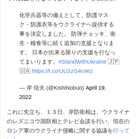
化学兵器等の備えとして、防護マス
ク・防護衣等をウクライナへ提供する
事を決定しました。
防弾チョッキ、衛
生・糧食等に続く追加の支援となりま
す。
日本が出来る限りの支援を行なっ
てまいります。
#StandWithUkraine
🇯🇵
🇺🇦
https://t.co/ULGzG4c4ez
— 岸 信夫 (@KishiNobuo)
April 19,
2022
これに先立ち、１３日、岸防衛相は、ウクライナ
のレズニコウ国防相とテレビ会談を行い、現在の
ロシア軍のウクライナ侵略に関する協議を
行って