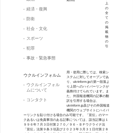
上
の
経済・復興
全
て
防衛
の
掲
社会・文化
載
物
スポーツ
の
引
犯罪
事故・緊急事態
用・使用に際しては、検索シ
ウクルインフォルム
ステムに対してオープンであ
り、ukrinform.jpの第一段落よ
ウクルインフォル
り上部へのハイパーリンクが
ムについて
義務付けてられています。ま
た、外国報道機関の記事の翻
コンタクト
訳を引用する場合は、
ukrinform.jp及びその外国報道
機関のウェブサイトにハイパ
ーリンクを貼り付ける場合のみ可能です。「宣伝」のマー
クあるいは免責事項のある記事については、該当記事は１
９９６年７月３日付第２７０／９６－ＢＰウクライナ法
「宣伝」法第９条３項及び２０２３年３月３１日付第２８