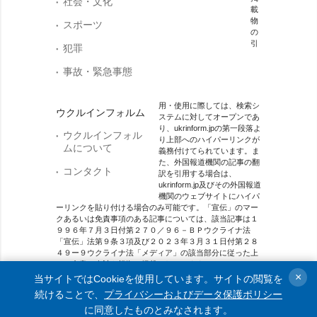
社会・文化
載
物
スポーツ
の
引
犯罪
事故・緊急事態
用・使用に際しては、検索シ
ウクルインフォルム
ステムに対してオープンであ
り、ukrinform.jpの第一段落よ
ウクルインフォル
り上部へのハイパーリンクが
ムについて
義務付けてられています。ま
た、外国報道機関の記事の翻
コンタクト
訳を引用する場合は、
ukrinform.jp及びその外国報道
機関のウェブサイトにハイパ
ーリンクを貼り付ける場合のみ可能です。「宣伝」のマー
クあるいは免責事項のある記事については、該当記事は１
９９６年７月３日付第２７０／９６－ＢＰウクライナ法
「宣伝」法第９条３項及び２０２３年３月３１日付第２８
４９ー９ウクライナ法「メディア」の該当部分に従った上
で、合意／会計を根拠に掲載されています。
×
当サイトではCookieを使用しています。サイトの閲覧を
オンラインメディア主体 メディア識別番号：R40-01421.
続けることで、
プライバシーおよびデータ保護ポリシー
に同意したものとみなされます。
© 2015-2026 Ukrinform. All rights reserved.