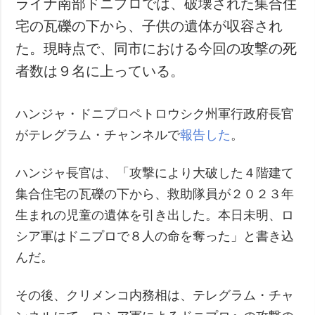
ライナ南部ドニプロでは、破壊された集合住
犯罪
宅の瓦礫の下から、子供の遺体が収容され
事故・緊急事態
た。現時点で、同市における今回の攻撃の死
者数は９名に上っている。
追加
サービス
特集
購読
ハンジャ・ドニプロペトロウシク州軍行政府長官
インタビュー
フォトバンク
がテレグラム・チャンネルで
報告した
。
写真
動画
ハンジャ長官は、「攻撃により大破した４階建て
集合住宅の瓦礫の下から、救助隊員が２０２３年
生まれの児童の遺体を引き出した。本日未明、ロ
シア軍はドニプロで８人の命を奪った」と書き込
んだ。
その後、クリメンコ内務相は、テレグラム・チャ