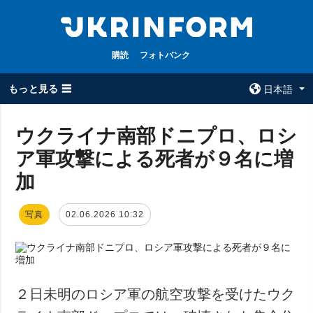
購読
フォトバンク
もっと見る ☰
日本語
×
ウクライナ南部ドニプロ、ロシ
ア軍攻撃による死者が９名に増
全てのトピック
ウクルインフォ
ルム
加
戦争
ウクルインフォル
被占領地
ムについて
写真
02.06.2026 10:32
政治
コンタクト
経済・復興
防衛
社会・文化
２日未明のロシア軍の航空攻撃を受けたウク
スポーツ