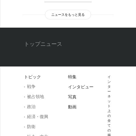
ニュースをもっと見る
トップニュース
トピック
特集
イ
ン
戦争
インタビュー
タ
ー
被占領地
写真
ネ
ッ
政治
ト
動画
上
の
経済・復興
全
て
防衛
の
掲