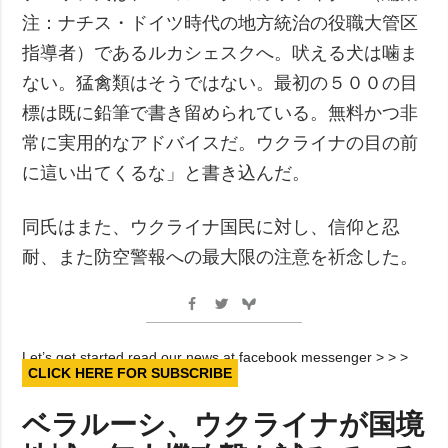
注：ナチス・ドイツ時代の地方統治の役職大管区
指導者）であるルカシェスクへ。吠える犬は噛ま
ない。猛禽類はそうではない。最初の５００の目
標は既に鉛筆で書き留められている。無料かつ非
常に実用的なアドバイスだ。ウクライナの目の前
に這い出てくるな」と書き込んだ。
同氏はまた、ウクライナ国民に対し、信仰と忍
耐、また防空警報への最大限の注意を祈念した。
Let’s get started read our news at facebook messenger > > >
CLICK HERE FOR SUBSCRIBE
ベラルーシ、ウクライナが国境