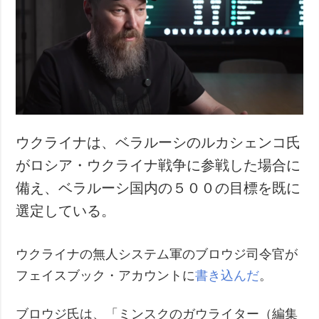
犯罪
事故・緊急事態
追加
サービス
特集
購読
インタビュー
フォトバンク
写真
ウクライナは、ベラルーシのルカシェンコ氏
動画
がロシア・ウクライナ戦争に参戦した場合に
備え、ベラルーシ国内の５００の目標を既に
選定している。
ウクライナの無人システム軍のブロウジ司令官が
フェイスブック・アカウントに
書き込んだ
。
ブロウジ氏は、「ミンスクのガウライター（編集