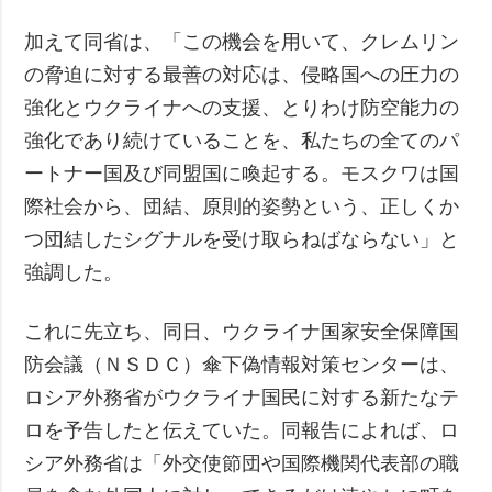
加えて同省は、「この機会を用いて、クレムリン
の脅迫に対する最善の対応は、侵略国への圧力の
強化とウクライナへの支援、とりわけ防空能力の
強化であり続けていることを、私たちの全てのパ
ートナー国及び同盟国に喚起する。モスクワは国
際社会から、団結、原則的姿勢という、正しくか
つ団結したシグナルを受け取らねばならない」と
強調した。
これに先立ち、同日、ウクライナ国家安全保障国
防会議（ＮＳＤＣ）傘下偽情報対策センターは、
ロシア外務省がウクライナ国民に対する新たなテ
ロを予告したと伝えていた。同報告によれば、ロ
シア外務省は「外交使節団や国際機関代表部の職