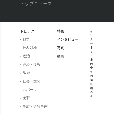
トップニュース
トピック
特集
イ
ン
戦争
インタビュー
タ
ー
被占領地
写真
ネ
ッ
政治
ト
動画
上
の
経済・復興
全
て
防衛
の
掲
社会・文化
載
物
スポーツ
の
引
犯罪
事故・緊急事態