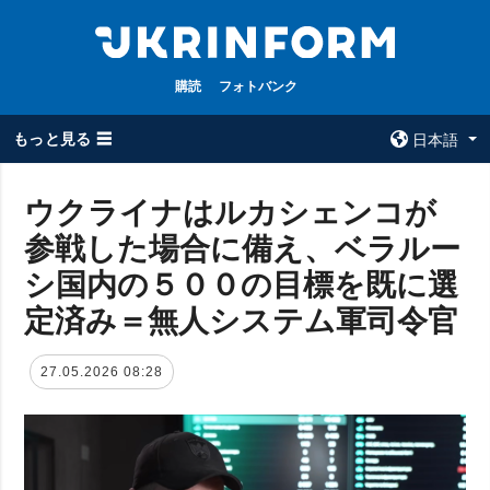
購読
フォトバンク
もっと見る ☰
日本語
×
ウクライナはルカシェンコが
参戦した場合に備え、ベラルー
全てのトピック
ウクルインフォ
ルム
シ国内の５００の目標を既に選
戦争
ウクルインフォル
定済み＝無人システム軍司令官
被占領地
ムについて
政治
コンタクト
27.05.2026 08:28
経済・復興
防衛
社会・文化
スポーツ