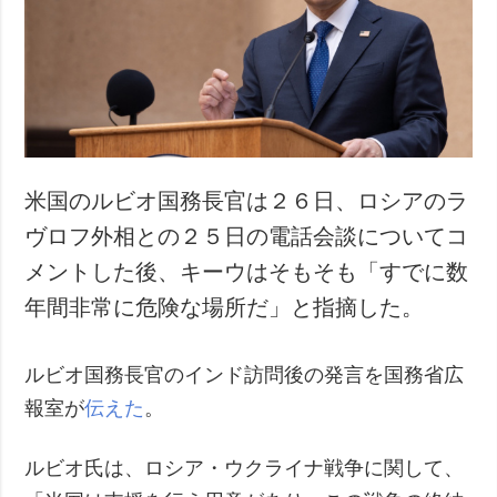
米国のルビオ国務長官は２６日、ロシアのラ
ヴロフ外相との２５日の電話会談についてコ
メントした後、キーウはそもそも「すでに数
年間非常に危険な場所だ」と指摘した。
ルビオ国務長官のインド訪問後の発言を国務省広
報室が
伝えた
。
ルビオ氏は、ロシア・ウクライナ戦争に関して、