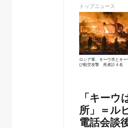
トップニュース
ロシア軍、キーウ市とキー
び航空攻撃 死者計４名
「キーウ
所」＝ル
電話会談