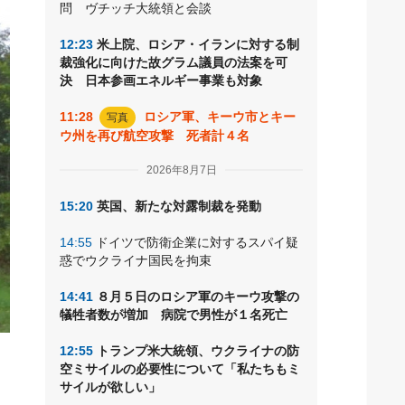
問 ヴチッチ大統領と会談
12:23
米上院、ロシア・イランに対する制
裁強化に向けた故グラム議員の法案を可
決 日本参画エネルギー事業も対象
11:28
ロシア軍、キーウ市とキー
写真
ウ州を再び航空攻撃 死者計４名
2026年8月7日
15:20
英国、新たな対露制裁を発動
14:55
ドイツで防衛企業に対するスパイ疑
惑でウクライナ国民を拘束
14:41
８月５日のロシア軍のキーウ攻撃の
犠牲者数が増加 病院で男性が１名死亡
12:55
トランプ米大統領、ウクライナの防
側
空ミサイルの必要性について「私たちもミ
サイルが欲しい」
な