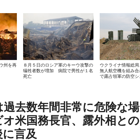
ウ州を再
８月５日のロシア軍のキーウ攻撃の
ウクライナ情報総局
犠牲者数が増加 病院で男性が１名
無人航空機を組み合
死亡
で露占領軍の防空シ
は過去数年間非常に危険な場
ビオ米国務長官、露外相との
後に言及