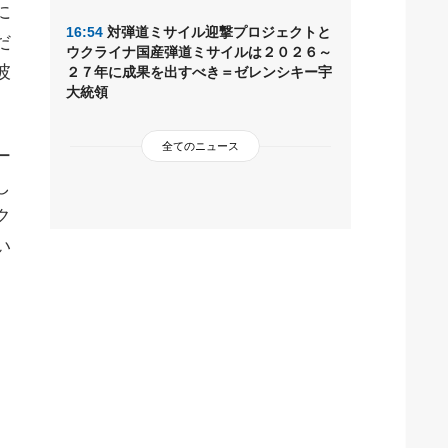
に
16:54
対弾道ミサイル迎撃プロジェクトと
だ
ウクライナ国産弾道ミサイルは２０２６～
彼
２７年に成果を出すべき＝ゼレンシキー宇
大統領
全てのニュース
ー
し
ク
い