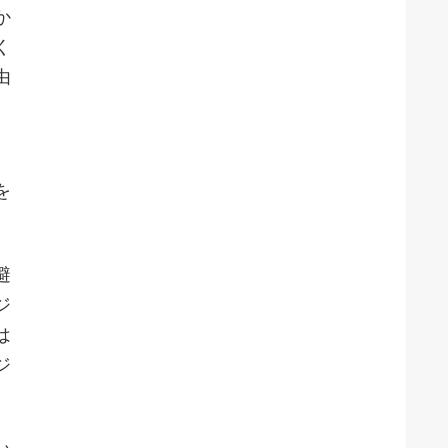
か
く
由
を
避
ジ
は
ジ
。