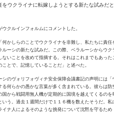
任をウクライナに転嫁しようとする新たな試みだ
がウクルインフォルムにコメントした。
「何かしらのことでウクライナを非難し、私たちに責任
ラルーシの新たな試みだ。この際、ベラルーシからウク
しないことを改めて指摘する。それはこれまでもあった
のことで、記憶していることだ」と述べた。
ーシのヴォリフォヴィチ安全保障会議書記の声明には「
する何らかの愚かな言葉が多く含まれている。彼らは防
の国から戦闘用無人機が定期的に国境を越えてくるのを
という。過去１週間だけで１１６機を数えたそうだ。私
ライナ人によるそのような挑発について沈黙を守るため