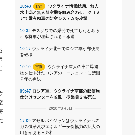
と
10:43
ウクライナ情報総局、無人
動画
水上邸と無人航空機を組み合わせ、クリミ
アで露占領軍の防空システムを攻撃
10:33
モスクワでの爆発で死亡したとみら
れる将軍が埋葬される＝報道
10:17
ウクライナ北部でロシア軍が郵便局
を
を破壊
ラ
10:10
ウクライナ軍人の車に爆発
写真
こ
物を仕掛けたロシアのエージェントに禁錮
９年の判決
09:47
ロシア軍、ウクライナ南部の郵便局
ウ
仕分けセンターを攻撃 従業員２名死亡
空
2026年8月6日
毎
に
17:09
アゼルバイジャンはウクライナへの
ガス供給及びエネルギー安保協力の拡大の
用意がある＝外相