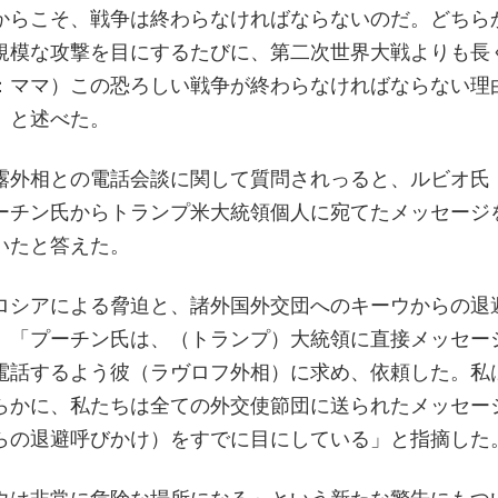
からこそ、戦争は終わらなければならないのだ。どちら
規模な攻撃を目にするたびに、第二次世界大戦よりも長
：ママ）この恐ろしい戦争が終わらなければならない理
」と述べた。
露外相との電話会談に関して質問されっると、ルビオ氏
ーチン氏からトランプ米大統領個人に宛てたメッセージ
いたと答えた。
ロシアによる脅迫と、諸外国外交団へのキーウからの退
、「プーチン氏は、（トランプ）大統領に直接メッセー
電話するよう彼（ラヴロフ外相）に求め、依頼した。私
らかに、私たちは全ての外交使節団に送られたメッセー
らの退避呼びかけ）をすでに目にしている」と指摘した