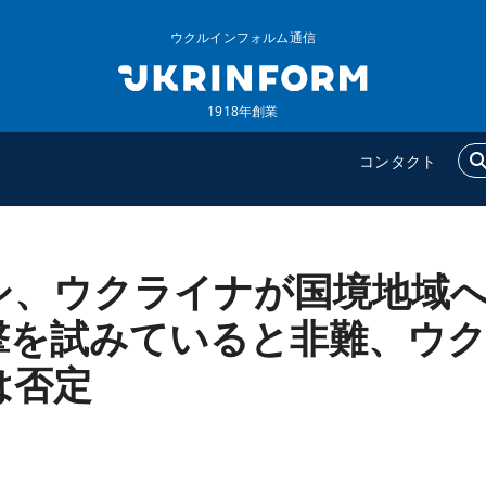
ウクルインフォルム通信
1918年創業
コンタクト
シ、ウクライナが国境地域
ウクルインフォルム
追加
ウクルインフォルムについ
特集
撃を試みていると非難、ウ
て
インタビュー
は否定
コンタクト
写真
動画