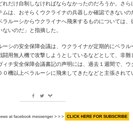
どれだけ自制しなければならなかったのだろうか。さら
テムは、おそらくウクライナの兵器しか確認できないの
ベラルーシからウクライナへ飛来するものについては、
いないのだ」と指摘した。
ルーシの安全保障会議は、ウクライナが定期的にベラル
戦闘用無人機で攻撃しようとしているなどとして、非難
ヴィチ安全保障会議書記の声明には、過去１週間で、ウ
００機以上ベラルーシに飛来してきたなどと主張されて
r news at facebook messenger > > >
CLICK HERE FOR SUBSCRIBE