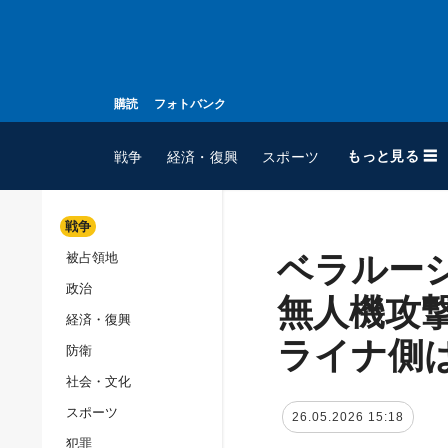
購読
フォトバンク
もっと見る ☰
戦争
経済・復興
スポーツ
戦争
ベラルー
被占領地
全てのトピック
政治
戦争
無人機攻
経済・復興
被占領地
ライナ側
防衛
政治
社会・文化
経済・復興
スポーツ
26.05.2026 15:18
防衛
犯罪