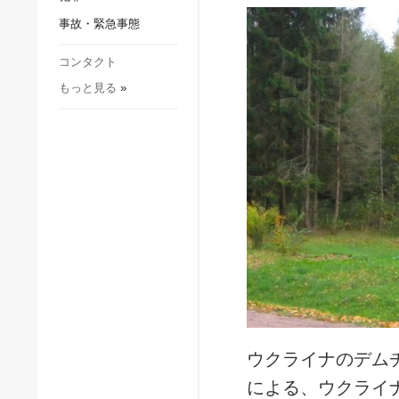
社会・文化
事故・緊急事態
スポーツ
犯罪
コンタクト
もっと見る
»
事故・緊急事態
ウクライナのデム
による、ウクライ