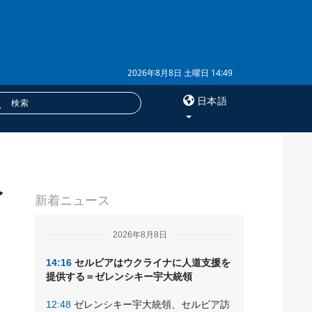
2026年8月8日 土曜日 14:49
日本語
×
へ
サービス
新着ニュース
購読
ク
フォトバンク
2026年8月8日
14:16
セルビアはウクライナに人道支援を
提供する＝ゼレンシキー宇大統領
12:48
ゼレンシキー宇大統領、セルビア訪