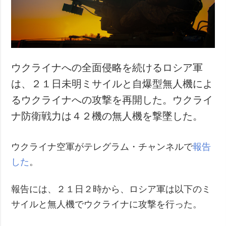
犯罪
事故・緊急事態
追加
サービス
特集
購読
ウクライナへの全面侵略を続けるロシア軍
インタビュー
フォトバンク
は、２１日未明ミサイルと自爆型無人機によ
写真
るウクライナへの攻撃を再開した。ウクライ
動画
ナ防衛戦力は４２機の無人機を撃墜した。
ウクライナ空軍がテレグラム・チャンネルで
報告
した
。
報告には、２１日２時から、ロシア軍は以下のミ
サイルと無人機でウクライナに攻撃を行った。