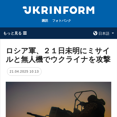
購読
フォトバンク
もっと見る ☰
日本語
×
ロシア軍、２１日未明にミサイ
ルと無人機でウクライナを攻撃
全てのトピック
ウクルインフォ
ルム
戦争
21.04.2025 10:13
ウクルインフォル
被占領地
ムについて
政治
コンタクト
経済・復興
防衛
社会・文化
スポーツ