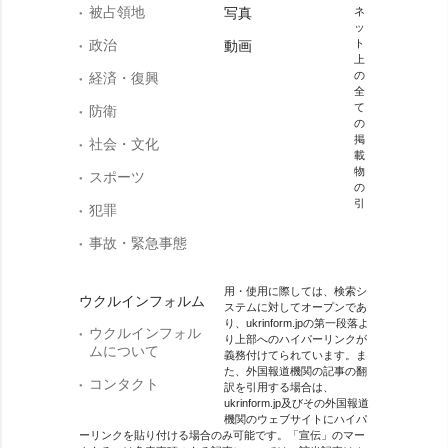
被占領地
写真
ネ
ッ
政治
ト
動画
上
の
経済・復興
全
て
防衛
の
掲
社会・文化
載
物
スポーツ
の
引
犯罪
事故・緊急事態
用・使用に際しては、検索シ
ウクルインフォルム
ステムに対してオープンであ
り、ukrinform.jpの第一段落よ
ウクルインフォル
り上部へのハイパーリンクが
ムについて
義務付けてられています。ま
た、外国報道機関の記事の翻
コンタクト
訳を引用する場合は、
ukrinform.jp及びその外国報道
機関のウェブサイトにハイパ
ーリンクを貼り付ける場合のみ可能です。「宣伝」のマー