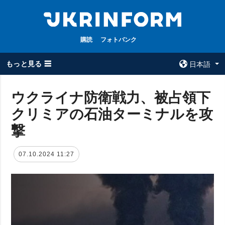
購読
フォトバンク
もっと見る ☰
日本語
×
ウクライナ防衛戦力、被占領下
クリミアの石油ターミナルを攻
全てのトピック
ウクルインフォ
ルム
撃
戦争
ウクルインフォル
被占領地
ムについて
07.10.2024 11:27
政治
コンタクト
経済・復興
防衛
社会・文化
スポーツ