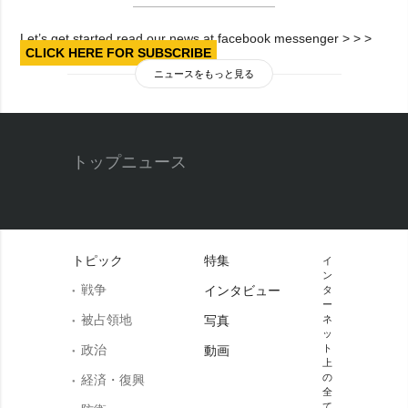
Let’s get started read our news at facebook messenger > > >
CLICK HERE FOR SUBSCRIBE
ニュースをもっと見る
トップニュース
トピック
特集
イ
ン
戦争
インタビュー
タ
ー
被占領地
写真
ネ
ッ
政治
ト
動画
上
の
経済・復興
全
て