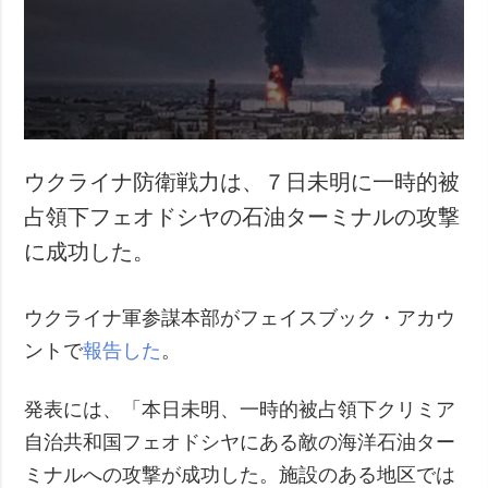
犯罪
事故・緊急事態
追加
サービス
特集
購読
インタビュー
フォトバンク
ウクライナ防衛戦力は、７日未明に一時的被
写真
占領下フェオドシヤの石油ターミナルの攻撃
動画
に成功した。
ウクライナ軍参謀本部がフェイスブック・アカウ
ントで
報告した
。
発表には、「本日未明、一時的被占領下クリミア
自治共和国フェオドシヤにある敵の海洋石油ター
ミナルへの攻撃が成功した。施設のある地区では