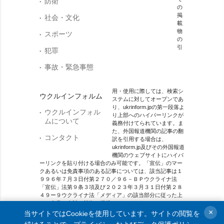
防衛
の
掲
社会・文化
載
物
スポーツ
の
引
犯罪
事故・緊急事態
用・使用に際しては、検索シ
ウクルインフォルム
ステムに対してオープンであ
り、ukrinform.jpの第一段落よ
ウクルインフォル
り上部へのハイパーリンクが
ムについて
義務付けてられています。ま
た、外国報道機関の記事の翻
コンタクト
訳を引用する場合は、
ukrinform.jp及びその外国報道
機関のウェブサイトにハイパ
ーリンクを貼り付ける場合のみ可能です。「宣伝」のマー
クあるいは免責事項のある記事については、該当記事は１
９９６年７月３日付第２７０／９６－ＢＰウクライナ法
「宣伝」法第９条３項及び２０２３年３月３１日付第２８
４９ー９ウクライナ法「メディア」の該当部分に従った上
で、合意／会計を根拠に掲載されています。
×
当サイトではCookieを使用しています。サイトの閲覧を
オンラインメディア主体 メディア識別番号：R40-01421.