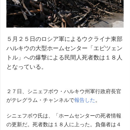
犯罪
事故・緊急事態
追加
サービス
特集
購読
５月２５日のロシア軍によるウクライナ東部
インタビュー
フォトバンク
ハルキウの大型ホームセンター「エピツェン
写真
トル」への爆撃による民間人死者数は１８人
動画
となっている。
２７日、シニェフボウ・ハルキウ州軍行政府長官
がテレグラム・チャンネルで
報告した
。
シニェフボウ氏は、「ホームセンターの死者情報
の更新だ。死者数は１８人に上った。負傷者は４