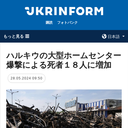
購読
フォトバンク
もっと見る ☰
日本語
×
ハルキウの大型ホームセンター
爆撃による死者１８人に増加
全てのトピック
ウクルインフォ
ルム
戦争
28.05.2024 09:50
ウクルインフォル
被占領地
ムについて
政治
コンタクト
経済・復興
防衛
社会・文化
スポーツ