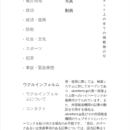
被占領地
写真
ネ
ッ
政治
ト
動画
上
の
経済・復興
全
て
防衛
の
掲
社会・文化
載
物
スポーツ
の
引
犯罪
事故・緊急事態
用・使用に際しては、検索シ
ウクルインフォルム
ステムに対してオープンであ
り、ukrinform.jpの第一段落よ
ウクルインフォル
り上部へのハイパーリンクが
ムについて
義務付けてられています。ま
た、外国報道機関の記事の翻
コンタクト
訳を引用する場合は、
ukrinform.jp及びその外国報道
機関のウェブサイトにハイパ
ーリンクを貼り付ける場合のみ可能です。「宣伝」のマー
クあるいは免責事項のある記事については、該当記事は１