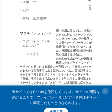
物
スポーツ
の
引
犯罪
事故・緊急事態
用・使用に際しては、検索シ
ウクルインフォルム
ステムに対してオープンであ
り、ukrinform.jpの第一段落よ
ウクルインフォル
り上部へのハイパーリンクが
ムについて
義務付けてられています。ま
た、外国報道機関の記事の翻
コンタクト
訳を引用する場合は、
ukrinform.jp及びその外国報道
機関のウェブサイトにハイパ
ーリンクを貼り付ける場合のみ可能です。「宣伝」のマー
クあるいは免責事項のある記事については、該当記事は１
９９６年７月３日付第２７０／９６－ＢＰウクライナ法
「宣伝」法第９条３項及び２０２３年３月３１日付第２８
４９ー９ウクライナ法「メディア」の該当部分に従った上
で、合意／会計を根拠に掲載されています。
×
当サイトではCookieを使用しています。サイトの閲覧を
オンラインメディア主体 メディア識別番号：R40-01421.
続けることで、
プライバシーおよびデータ保護ポリシー
に同意したものとみなされます。
© 2015-2026 Ukrinform. All rights reserved.
承認する