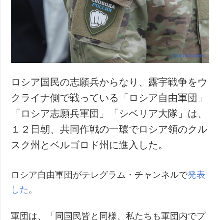
犯罪
事故・緊急事態
追加
サービス
特集
購読
インタビュー
フォトバンク
ロシア国民の志願兵からなり、露宇戦争をウ
写真
クライナ側で戦っている「ロシア自由軍団」
動画
「ロシア志願兵軍団」「シベリア大隊」は、
１２日朝、共同作戦の一環でロシア領のクル
スク州とベルゴロド州に進入した。
ロシア自由軍団がテレグラム・チャンネルで
発表
した
。
軍団は、「同国民皆と同様、私たちも軍団内でプ