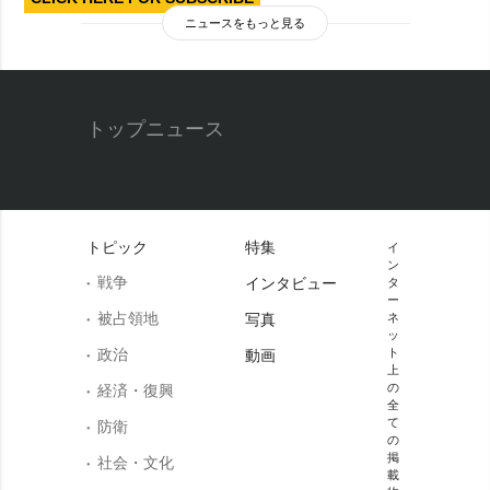
ニュースをもっと見る
トップニュース
トピック
特集
イ
ン
戦争
インタビュー
タ
ー
被占領地
写真
ネ
ッ
政治
ト
動画
上
の
経済・復興
全
て
防衛
の
掲
社会・文化
載