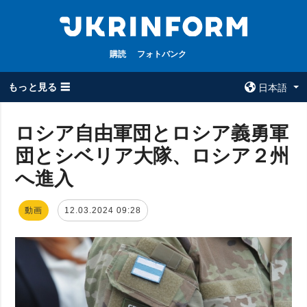
購読
フォトバンク
もっと見る ☰
日本語
×
ロシア自由軍団とロシア義勇軍
団とシベリア大隊、ロシア２州
全てのトピック
ウクルインフォ
ルム
へ進入
戦争
ウクルインフォル
被占領地
ムについて
動画
12.03.2024 09:28
政治
コンタクト
経済・復興
防衛
社会・文化
スポーツ