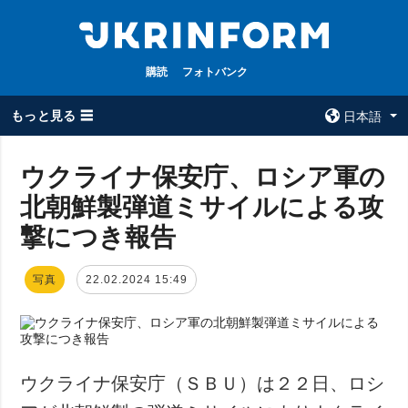
購読
フォトバンク
もっと見る ☰
日本語
×
ウクライナ保安庁、ロシア軍の
北朝鮮製弾道ミサイルによる攻
全てのトピック
ウクルインフォ
ルム
撃につき報告
戦争
ウクルインフォル
被占領地
ムについて
写真
22.02.2024 15:49
政治
コンタクト
経済・復興
防衛
社会・文化
ウクライナ保安庁（ＳＢＵ）は２２日、ロシ
スポーツ