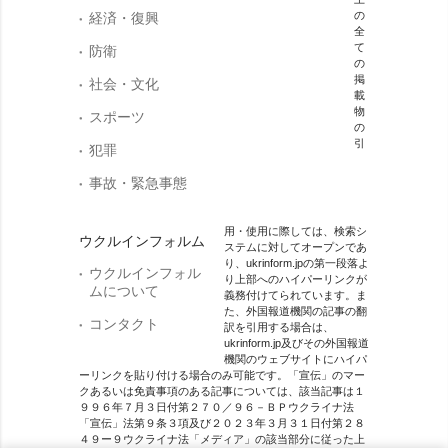
の
経済・復興
全
て
防衛
の
掲
社会・文化
載
物
スポーツ
の
引
犯罪
事故・緊急事態
用・使用に際しては、検索シ
ウクルインフォルム
ステムに対してオープンであ
り、ukrinform.jpの第一段落よ
ウクルインフォル
り上部へのハイパーリンクが
ムについて
義務付けてられています。ま
た、外国報道機関の記事の翻
コンタクト
訳を引用する場合は、
ukrinform.jp及びその外国報道
機関のウェブサイトにハイパ
ーリンクを貼り付ける場合のみ可能です。「宣伝」のマー
クあるいは免責事項のある記事については、該当記事は１
９９６年７月３日付第２７０／９６－ＢＰウクライナ法
「宣伝」法第９条３項及び２０２３年３月３１日付第２８
４９ー９ウクライナ法「メディア」の該当部分に従った上