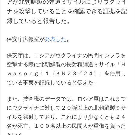
アが北朝鮮製の弾道ミサイルによりウクライ
犯罪
ナを攻撃していることを確認できる証拠を記
事故・緊急事態
録していると報告した。
追加
サービス
保安庁広報室が
発表した
。
特集
購読
インタビュー
フォトバンク
保安庁は、ロシアがウクライナの民間インフラを
写真
空撃する際に北朝鮮製の長射程弾道ミサイル「Ｈ
動画
ｗａｓｏｎｇ１１（ＫＮ２３／２４）」を使用し
ている事実を記録していると伝えた。
また、捜査班のデータでは、ロシア軍はこれまで
にウクライナに対して２０弾以上の北朝鮮製ミサ
イルを発射しており、これにより少なくとも２４
名が死亡、１００名以上の民間人が重傷を負った
という。