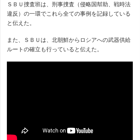
ＳＢＵ捜査班は、刑事捜査（侵略国幇助、戦時法
違反）の一環でこれら全ての事例を記録している
と伝えた。
また、ＳＢＵは、北朝鮮からロシアへの武器供給
ルートの確立も行っていると伝えた。