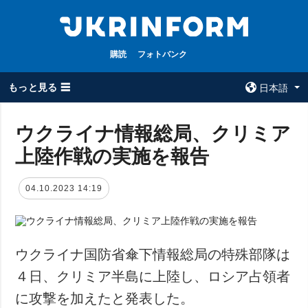
購読
フォトバンク
もっと見る ☰
日本語
×
ウクライナ情報総局、クリミア
上陸作戦の実施を報告
全てのトピック
ウクルインフォ
ルム
戦争
04.10.2023 14:19
ウクルインフォル
被占領地
ムについて
政治
コンタクト
経済・復興
ウクライナ国防省傘下情報総局の特殊部隊は
防衛
４日、クリミア半島に上陸し、ロシア占領者
社会・文化
に攻撃を加えたと発表した。
スポーツ