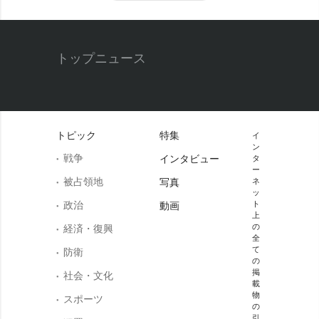
トップニュース
トピック
特集
イ
ン
戦争
インタビュー
タ
ー
被占領地
写真
ネ
ッ
政治
ト
動画
上
の
経済・復興
全
て
防衛
の
掲
社会・文化
載
物
スポーツ
の
引