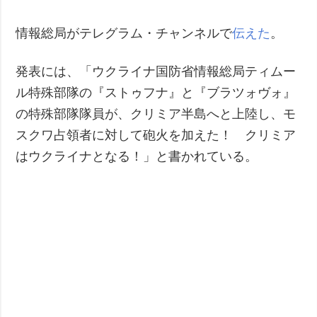
犯罪
情報総局がテレグラム・チャンネルで
伝えた
。
事故・緊急事態
発表には、「ウクライナ国防省情報総局ティムー
追加
サービス
ル特殊部隊の『ストゥフナ』と『ブラツォヴォ』
特集
購読
の特殊部隊隊員が、クリミア半島へと上陸し、モ
インタビュー
フォトバンク
スクワ占領者に対して砲火を加えた！ クリミア
写真
はウクライナとなる！」と書かれている。
動画