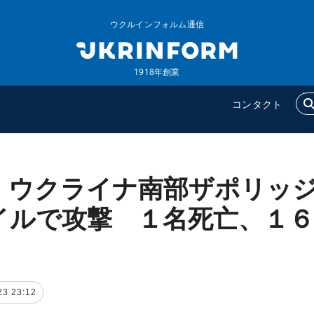
ウクルインフォルム通信
1918年創業
コンタクト
、ウクライナ南部ザポリッ
ウクルインフォルム
追加
ウクルインフォルムについ
特集
イルで攻撃 １名死亡、１６
て
インタビュー
コンタクト
写真
動画
23 23:12