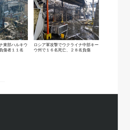
ナ東部ハルキウ
ロシア軍攻撃でウクライナ中部キー
負傷者１１名
ウ州で１６名死亡、２８名負傷