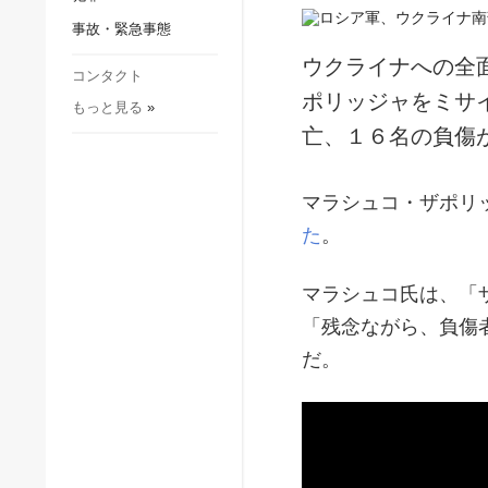
社会・文化
事故・緊急事態
スポーツ
ウクライナへの全
犯罪
コンタクト
ポリッジャをミサ
もっと見る
»
事故・緊急事態
亡、１６名の負傷
マラシュコ・ザポリ
た
。
マラシュコ氏は、「
「残念ながら、負傷
だ。