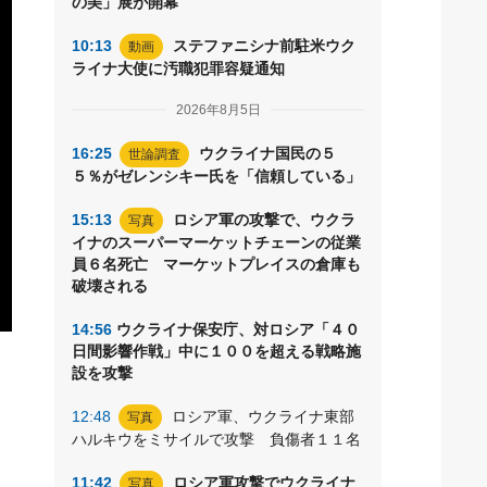
の美」展が開幕
10:13
ステファニシナ前駐米ウク
動画
ライナ大使に汚職犯罪容疑通知
2026年8月5日
16:25
ウクライナ国民の５
世論調査
５％がゼレンシキー氏を「信頼している」
15:13
ロシア軍の攻撃で、ウクラ
写真
イナのスーパーマーケットチェーンの従業
員６名死亡 マーケットプレイスの倉庫も
破壊される
14:56
ウクライナ保安庁、対ロシア「４０
日間影響作戦」中に１００を超える戦略施
設を攻撃
12:48
ロシア軍、ウクライナ東部
写真
ハルキウをミサイルで攻撃 負傷者１１名
11:42
ロシア軍攻撃でウクライナ
写真