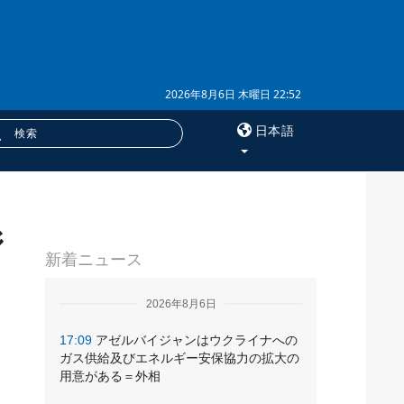
2026年8月6日 木曜日 22:52
日本語
×
ジ
サービス
新着ニュース
購読
フォトバンク
2026年8月6日
17:09
アゼルバイジャンはウクライナへの
ガス供給及びエネルギー安保協力の拡大の
用意がある＝外相