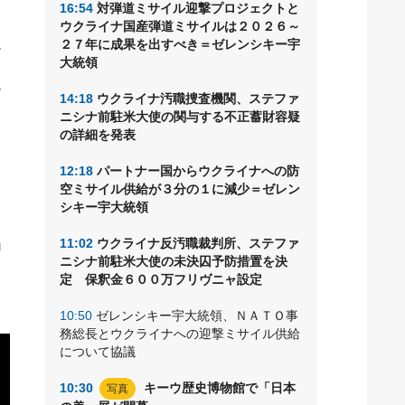
16:54
対弾道ミサイル迎撃プロジェクトと
ウクライナ国産弾道ミサイルは２０２６～
２７年に成果を出すべき＝ゼレンシキー宇
ザ
大統領
死
14:18
ウクライナ汚職捜査機関、ステファ
ニシナ前駐米大使の関与する不正蓄財容疑
の詳細を発表
12:18
パートナー国からウクライナへの防
空ミサイル供給が３分の１に減少＝ゼレン
シキー宇大統領
」
11:02
ウクライナ反汚職裁判所、ステファ
ニシナ前駐米大使の未決囚予防措置を決
定 保釈金６００万フリヴニャ設定
10:50
ゼレンシキー宇大統領、ＮＡＴＯ事
務総長とウクライナへの迎撃ミサイル供給
について協議
10:30
キーウ歴史博物館で「日本
写真