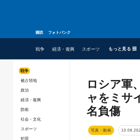
購読
フォトバンク
もっと見る ☰
戦争
経済・復興
スポーツ
戦争
ロシア軍
被占領地
全てのトピック
政治
戦争
ャをミサ
経済・復興
被占領地
名負傷
防衛
政治
社会・文化
経済・復興
スポーツ
写真・動画
10.08.20
防衛
犯罪