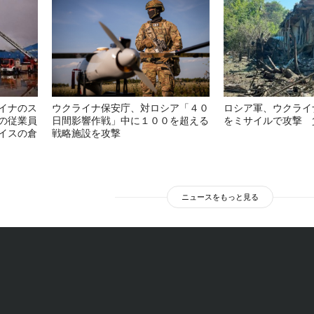
イナのス
ウクライナ保安庁、対ロシア「４０
ロシア軍、ウクライ
の従業員
日間影響作戦」中に１００を超える
をミサイルで攻撃 
イスの倉
戦略施設を攻撃
ニュースをもっと見る