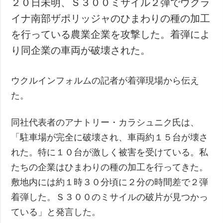
２０日未明、Ｓ３００ミサイル２弾でウクラ
犯罪
イナ南部ザポリッジャのひまわりの種の加工
事故・緊急事態
を行っている農業企業を攻撃した。着弾によ
り同企業の車両が破壊された。
追加
サービス
特集
購読
ウクルインフォルムの記者が着弾現場から伝え
インタビュー
フォトバンク
た。
写真
動画
同社代表者のアナトリー・カラシュニク氏は、
「駐車場が完全に破壊され、車両約１５台が壊さ
れた。特に１０台が激しく被害を受けている。私
たちの企業はひまわりの種の加工を行ってきた。
敷地内には約１時３０分頃に２分の時間差で２弾
着弾した。Ｓ３００のミサイルの破片が見つかっ
ている」と発言した。