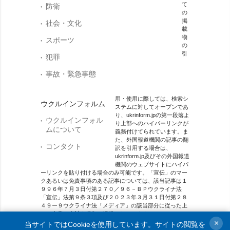
て
防衛
の
掲
社会・文化
載
物
スポーツ
の
引
犯罪
事故・緊急事態
用・使用に際しては、検索シ
ウクルインフォルム
ステムに対してオープンであ
り、ukrinform.jpの第一段落よ
ウクルインフォル
り上部へのハイパーリンクが
ムについて
義務付けてられています。ま
た、外国報道機関の記事の翻
コンタクト
訳を引用する場合は、
ukrinform.jp及びその外国報道
機関のウェブサイトにハイパ
ーリンクを貼り付ける場合のみ可能です。「宣伝」のマー
クあるいは免責事項のある記事については、該当記事は１
９９６年７月３日付第２７０／９６－ＢＰウクライナ法
「宣伝」法第９条３項及び２０２３年３月３１日付第２８
４９ー９ウクライナ法「メディア」の該当部分に従った上
で、合意／会計を根拠に掲載されています。
×
当サイトではCookieを使用しています。サイトの閲覧を
オンラインメディア主体 メディア識別番号：R40-01421.