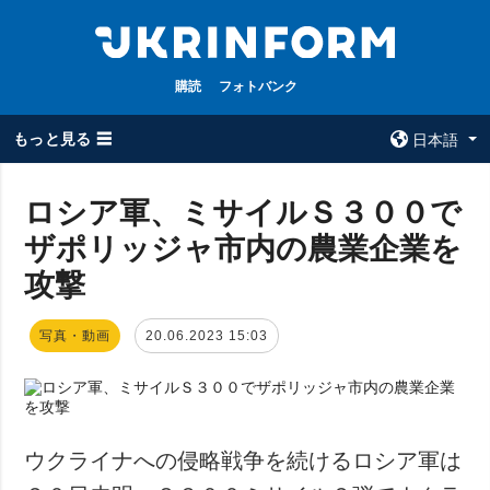
購読
フォトバンク
もっと見る ☰
日本語
×
ロシア軍、ミサイルＳ３００で
ザポリッジャ市内の農業企業を
全てのトピック
ウクルインフォ
ルム
攻撃
戦争
ウクルインフォル
被占領地
ムについて
写真・動画
20.06.2023 15:03
政治
コンタクト
経済・復興
防衛
社会・文化
ウクライナへの侵略戦争を続けるロシア軍は
スポーツ