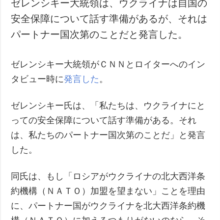
ゼレンシキー大統領は、ウクライナは自国の
犯罪
安全保障について話す準備があるが、それは
事故・緊急事態
パートナー国次第のことだと発言した。
追加
サービス
ゼレンシキー大統領がＣＮＮとロイターへのイン
特集
購読
タビュー時に
発言した
。
インタビュー
フォトバンク
写真
ゼレンシキー氏は、「私たちは、ウクライナにと
動画
っての安全保障について話す準備がある。それ
は、私たちのパートナー国次第のことだ」と発言
した。
同氏は、もし「ロシアがウクライナの北大西洋条
約機構（ＮＡＴＯ）加盟を望まない」ことを理由
に、パートナー国がウクライナを北大西洋条約機