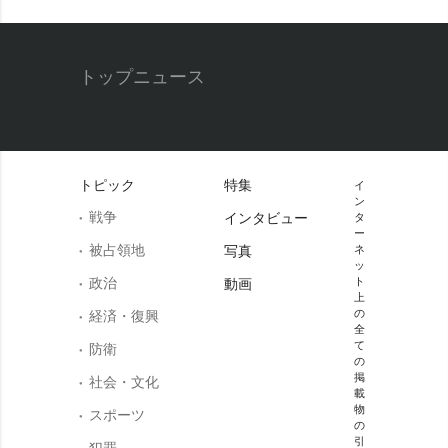
トップニュース
トピック
特集
イ
ン
戦争
インタビュー
タ
ー
被占領地
写真
ネ
ッ
政治
ト
動画
上
の
経済・復興
全
て
防衛
の
掲
社会・文化
載
物
スポーツ
の
引
犯罪