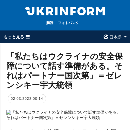
購読
フォトバンク
もっと見る ☰
日本語
×
「私たちはウクライナの安全保
障について話す準備がある。そ
全てのトピック
ウクルインフォ
ルム
れはパートナー国次第」＝ゼレ
戦争
ウクルインフォル
ンシキー宇大統領
被占領地
ムについて
政治
コンタクト
02.03.2022 00:14
経済・復興
防衛
社会・文化
スポーツ