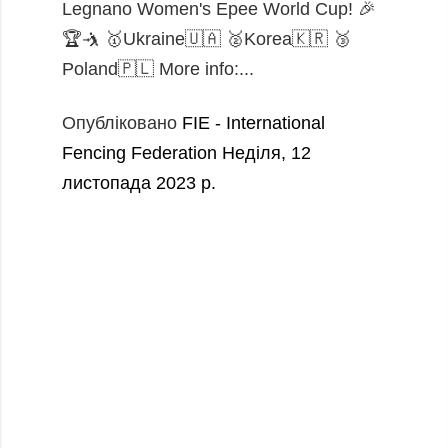
Legnano Women's Epee World Cup! 🎉
🏆🤺 🥇Ukraine🇺🇦 🥈Korea🇰🇷 🥉
Poland🇵🇱 More info:...
Опубліковано
FIE - International
Fencing Federation
Неділя, 12
листопада 2023 р.