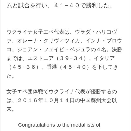
ムと試合を行い、４１−４０で勝利した。
犯罪
事故・緊急事態
追加
サービス
ウクライナ女子エペ代表は、ウラダ・ハリコヴ
特集
購読
ァ、オレーナ・クリヴィツィカ、インナ・ブロウ
インタビュー
フォトバンク
コ、ジョアン・フェイビ・ベジュラの４名。決勝
写真
までは、エストニア（３９−３４）、イタリア
（４５−３６）、香港（４５−４０）を下してき
動画
た。
女子エペ団体戦でウクライナ代表が優勝するの
は、２０１６年１０月１４日の中国蘇州大会以
来。
Congratulations to the medallists of