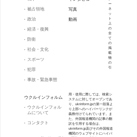
ー
被占領地
写真
ネ
ッ
政治
ト
動画
上
の
経済・復興
全
て
防衛
の
掲
社会・文化
載
物
スポーツ
の
引
犯罪
事故・緊急事態
用・使用に際しては、検索シ
ウクルインフォルム
ステムに対してオープンであ
り、ukrinform.jpの第一段落よ
ウクルインフォル
り上部へのハイパーリンクが
ムについて
義務付けてられています。ま
た、外国報道機関の記事の翻
コンタクト
訳を引用する場合は、
ukrinform.jp及びその外国報道
機関のウェブサイトにハイパ