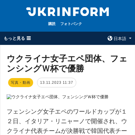
購読
フォトバンク
もっと見る ☰
日本語
×
ウクライナ女子エペ団体、フェ
ンシングＷ杯で優勝
全てのトピック
ウクルインフォ
ルム
戦争
写真・動画
13.11.2023 11:37
ウクルインフォル
被占領地
ムについて
政治
コンタクト
経済・復興
フェンシング女子エペのワールドカップが１
防衛
２日、イタリア・リニャーノで開催され、ウ
社会・文化
クライナ代表チームが決勝戦で韓国代表チー
スポーツ