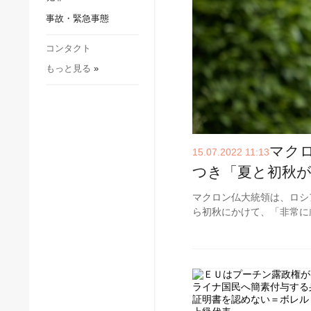
社会・文化
事故・緊急事態
スポーツ
犯罪
コンタクト
もっと見る
»
事故・緊急事態
マク
15.07.2022 11:13
つき「夏と初秋
マクロン仏大統領は、ロシ
ら初秋にかけて、「非常に