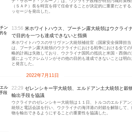
ナ・サポート・グループ」は、ウクライナ政権が特別汚職対策検
（ＳＡＰ）長を時宜を得て任命することが決定的に重要だとする
ッセージを発出した。
米ホワイトハウス、プーチン露大統領はウクライ
13:56
で目的を一つも達成できないと指摘
米ホワイトハウスのサリヴァン大統領補佐官（国家安全保障担当
は、プーチン露大統領のウクライナにおける戦争における全ての
略的計画は失敗しており、ウクライナ国民の抵抗と米国・西側の
援によってクレムリンがその他の目的も達成できないことは明白
と発言した。
2022年7月11日
ゼレンシキー宇大統領、エルドアン土大統領と穀
22:29
輸出手段を協議
ウクライナのゼレンシキー大統領は１１日、トルコのエルドアン
統領と電話会談を行い、ウクライナの海洋港の封鎖を解除して、
物を輸出できるようにすることの重要性を協議した。