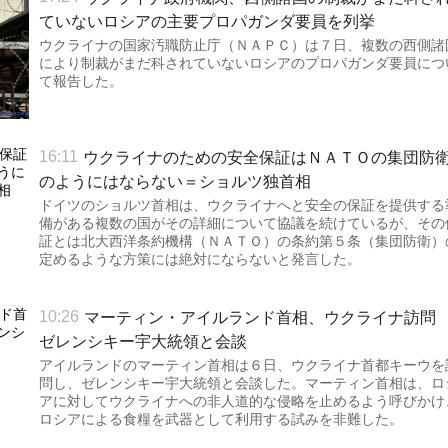
ていないロシアの主要プロパガンダ要員を列挙
ウクライナの国家汚職防止庁（ＮＡＰＣ）は７日、複数の西側諸
により制裁がまだ科されていないロシアのプロパガンダ要員につ
て報告した。
ウクライナのための安全保証はＮＡＴＯの集団防
16:11
のようにはならない＝ショルツ独首相
ドイツのショルツ首相は、ウクライナへと安全の保証を提供する
備がある複数の国がその詳細について協議を続けているが、その
証とは北大西洋条約機構（ＮＡＴＯ）の条約第５条（集団防衛）
定めるような方策には絶対にならないと発言した。
マーティン・アイルランド首相、ウクライナ訪
10:26
ゼレンシキー宇大統領と会談
アイルランドのマーティン首相は６日、ウクライナ首都キーウを
問し、ゼレンシキー宇大統領と会談した。マーティン首相は、ロ
アに対してウクライナへの非人道的な侵略を止めるよう呼びかけ
ロシアによる食糧を武器として利用する試みを非難した。