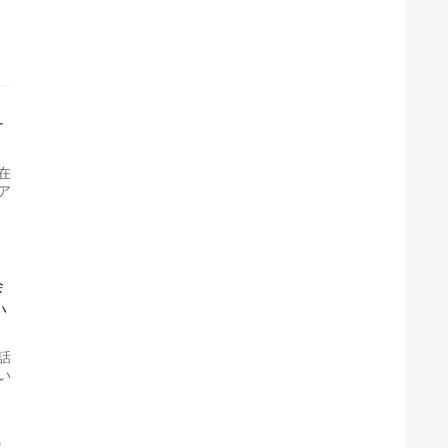
ナ
在
ア
会
い
話
い
れ