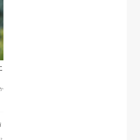
に
か
与
よ