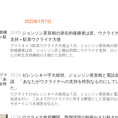
2022年7月7日
ジョンソン英首相の潜在的後継者は皆、ウクライ
20:05
支持＝駐英ウクライナ大使
プリスタイコ駐英ウクライナ大使は７日、ジョンソン英首相の潜
的後継者は皆、ジョンソン氏と概ね同様にウクライナ支持、ロシ
との対立支持継続の人物だと説明した。
ゼレンシキー宇大統領、ジョンソン英首相と電話
18:24
談 「あなたがウクライナへの支持を特別なものにして
た」
ウクライナのゼレンシキー大統領は７日、ジョンソン英首相と電
会談を行い、これまでのウクライナに対する断固とした妥協のな
サポートにつき謝意を伝えた。
ウクライナ政府機関、西側諸国の制裁がまだ科さ
17:24