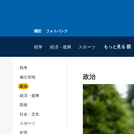
購読
フォトバンク
もっと見る ☰
戦争
経済・復興
スポーツ
戦争
政治
被占領地
全てのトピック
政治
戦争
経済・復興
被占領地
防衛
政治
社会・文化
経済・復興
スポーツ
防衛
犯罪