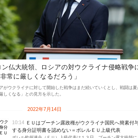
ロン仏大統領、ロシアの対ウクライナ侵略戦争
が非常に厳しくなるだろう」
アがウクライナに対して開始した戦争はまだ続いていくとし、戦闘は夏
厳しくなる」との見方を示した。
2022年7月14日
ＥＵはプーチン露政権がウクライナ国民へ簡素付
10:14
する身分証明書を認めない＝ボレルＥＵ上級代表
ボレル欧州連合（ＥＵ）上級代表は１３日、プーチン露大統領に