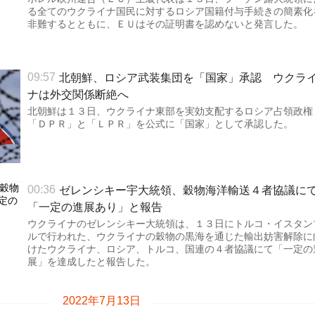
る全てのウクライナ国民に対するロシア国籍付与手続きの簡素化
非難するとともに、ＥＵはその証明書を認めないと発言した。
北朝鮮、ロシア武装集団を「国家」承認 ウクラ
09:57
ナは外交関係断絶へ
北朝鮮は１３日、ウクライナ東部を実効支配するロシア占領政権
「ＤＰＲ」と「ＬＰＲ」を公式に「国家」として承認した。
ゼレンシキー宇大統領、穀物海洋輸送４者協議に
00:36
「一定の進展あり」と報告
ウクライナのゼレンシキー大統領は、１３日にトルコ・イスタン
ルで行われた、ウクライナの穀物の黒海を通じた輸出妨害解除に
けたウクライナ、ロシア、トルコ、国連の４者協議にて「一定の
展」を達成したと報告した。
2022年7月13日