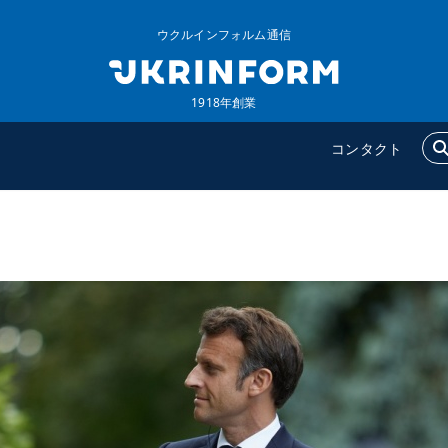
ウクルインフォルム通信
1918年創業
コンタクト
ウクルインフォルム
追加
ウクルインフォルムについ
特集
て
インタビュー
コンタクト
写真
動画