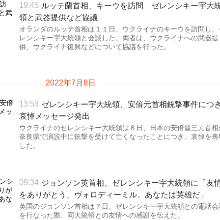
ルッテ蘭首相、キーウを訪問 ゼレンシキー宇大
19:45
領と武器提供など協議
オランダのルッテ首相は１１日、ウクライナのキーウを訪問し、
レンシキー宇大統領と会談した。両者は、ウクライナへの武器提
供、ウクライナ復興などについて協議を行った。
2022年7月8日
ゼレンシキー宇大統領、安倍元首相銃撃事件につ
13:53
哀悼メッセージ発出
ウクライナのゼレンシキー大統領は８日、日本の安倍晋三元首相
奈良県で演説中に銃撃を受けて亡くなったことにつき、哀悼を表
した。
ジョンソン英首相、ゼレンシキー宇大統領に「友
09:34
をありがとう、ヴォロディーミル。あなたは英雄だ」
英国のジョンソン首相は７日、ゼレンシキー宇大統領との電話会
を行なった際、同大統領との友情への感謝を伝えた。