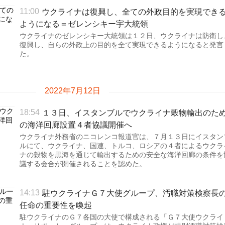
ウクライナは復興し、全ての外政目的を実現でき
11:00
ようになる＝ゼレンシキー宇大統領
ウクライナのゼレンシキー大統領は１２日、ウクライナは防衛し
復興し、自らの外政上の目的を全て実現できるようになると発言
た。
2022年7月12日
１３日、イスタンブルでウクライナ穀物輸出のた
18:54
の海洋回廊設置４者協議開催へ
ウクライナ外務省のニコレンコ報道官は、７月１３日にイスタン
ルにて、ウクライナ、国連、トルコ、ロシアの４者によるウクラ
ナの穀物を黒海を通じて輸出するための安全な海洋回廊の条件を
議する会合が開催されることを認めた。
駐ウクライナＧ７大使グループ、汚職対策検察長
14:13
任命の重要性を喚起
駐ウクライナのＧ７各国の大使で構成される「Ｇ７大使ウクライ