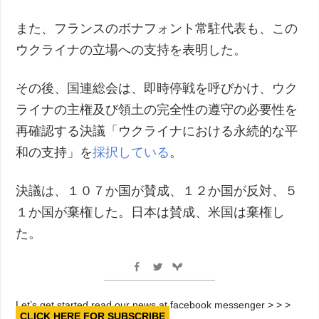
また、フランスのボナフォント常駐代表も、この
ウクライナの立場への支持を表明した。
その後、国連総会は、即時停戦を呼びかけ、ウク
ライナの主権及び領土の完全性の遵守の必要性を
再確認する決議「ウクライナにおける永続的な平
和の支持」を
採択している
。
決議は、１０７か国が賛成、１２か国が反対、５
１か国が棄権した。日本は賛成、米国は棄権し
た。
Let’s get started read our news at facebook messenger > > >
CLICK HERE FOR SUBSCRIBE