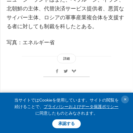
北朝鮮の主体、代替決済サービス提供者、悪質な
サイバー主体、ロシアの軍事産業複合体を支援す
る者に対しても制裁を科したとある。
写真：エネルギー省
詳細
ウクライナに必要なのは終戦で
×
当サイトではCookieを使用しています。サイトの閲覧を
あり、一時休止ではない＝ゼレ
続けることで、
プライバシーおよびデータ保護ポリシー
に同意したものとみなされます。
ンシキー宇大統領
承認する
24.02.2026 11:41