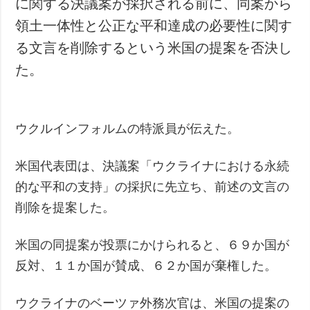
に関する決議案が採択される前に、同案から
犯罪
領土一体性と公正な平和達成の必要性に関す
事故・緊急事態
る文言を削除するという米国の提案を否決し
た。
追加
サービス
特集
購読
インタビュー
フォトバンク
ウクルインフォルムの特派員が伝えた。
写真
動画
米国代表団は、決議案「ウクライナにおける永続
的な平和の支持」の採択に先立ち、前述の文言の
削除を提案した。
米国の同提案が投票にかけられると、６９か国が
反対、１１か国が賛成、６２か国が棄権した。
ウクライナのベーツァ外務次官は、米国の提案の