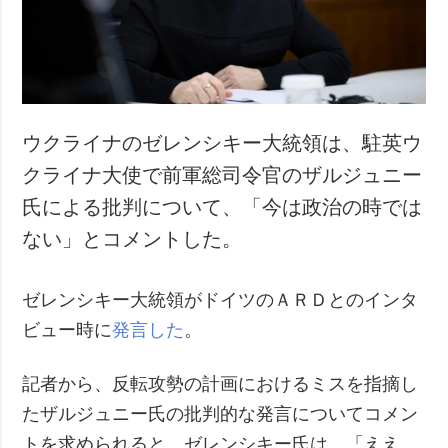
ウクライナのゼレンシキー大統領は、駐英ウ
クライナ大使で前軍総司令官のザルジュニー
氏による批判について、「今は政治の時では
ない」とコメントした。
ゼレンシキー大統領がドイツのＡＲＤとのインタ
ビュー時に
発言した
。
記者から、反転攻勢の計画におけるミスを指摘し
たザルジュニー氏の批判的な発言についてコメン
トを求められると、ゼレンシキー氏は、「ええ、