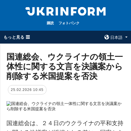
購読
フォトバンク
もっと見る ☰
日本語
×
国連総会、ウクライナの領土一
体性に関する文言を決議案から
全てのトピック
ウクルインフォ
ルム
削除する米国提案を否決
戦争
ウクルインフォル
被占領地
ムについて
25.02.2026 10:45
政治
コンタクト
経済・復興
防衛
社会・文化
国連総会は、２４日のウクライナの平和支持
スポーツ