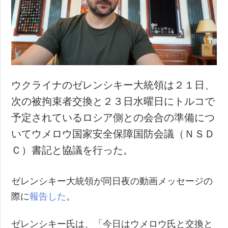
犯罪
事故・緊急事態
追加
サービス
特集
購読
インタビュー
フォトバンク
ウクライナのゼレンシキー大統領は２１日、
写真
次の被拘束者交換と２３日水曜日にトルコで
動画
予定されているロシア側との会合の準備につ
いてウメロウ国家安全保障国防会議（ＮＳＤ
Ｃ）書記と協議を行った。
ゼレンシキー大統領が同日夜の動画メッセージの
際に
報告した
。
ゼレンシキー氏は、「今日はウメロウ氏と交換と