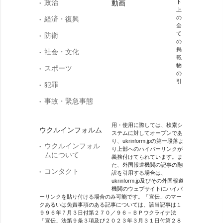
政治
ト
動画
上
の
経済・復興
全
て
防衛
の
掲
社会・文化
載
物
スポーツ
の
引
犯罪
事故・緊急事態
用・使用に際しては、検索シ
ウクルインフォルム
ステムに対してオープンであ
り、ukrinform.jpの第一段落よ
ウクルインフォル
り上部へのハイパーリンクが
ムについて
義務付けてられています。ま
た、外国報道機関の記事の翻
コンタクト
訳を引用する場合は、
ukrinform.jp及びその外国報道
機関のウェブサイトにハイパ
ーリンクを貼り付ける場合のみ可能です。「宣伝」のマー
クあるいは免責事項のある記事については、該当記事は１
９９６年７月３日付第２７０／９６－ＢＰウクライナ法
「宣伝」法第９条３項及び２０２３年３月３１日付第２８