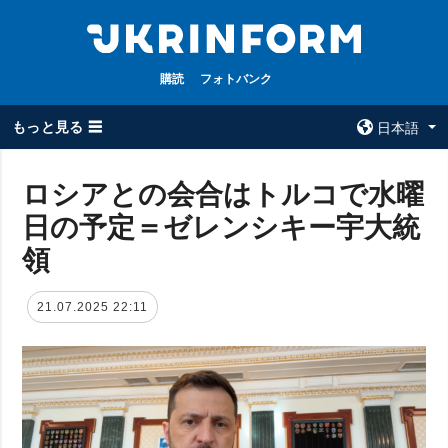
購読
フォトバンク
もっと見る ☰
日本語
×
ロシアとの会合はトルコで水曜
日の予定＝ゼレンシキー宇大統
全てのトピック
ウクルインフォ
ルム
領
戦争
ウクルインフォル
被占領地
ムについて
21.07.2025 22:11
政治
コンタクト
経済・復興
防衛
社会・文化
スポーツ