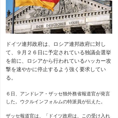
犯罪
事故・緊急事態
追加
サービス
特集
購読
インタビュー
フォトバンク
ドイツ連邦政府は、ロシア連邦政府に対し
写真
て、９月２６日に予定されている独議会選挙
動画
を前に、ロシアから行われているハッカー攻
撃を速やかに停止するよう強く要求してい
る。
６日、アンドレア・ザッセ独外務省報道官が発言
した。ウクルインフォルムの特派員が伝えた。
ザッセ報道官は、「ドイツ政府は、この受け入れ