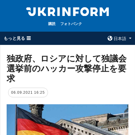
購読
フォトバンク
もっと見る ☰
日本語
×
独政府、ロシアに対して独議会
選挙前のハッカー攻撃停止を要
全てのトピック
ウクルインフォ
ルム
求
戦争
ウクルインフォル
被占領地
ムについて
06.09.2021 16:25
政治
コンタクト
経済・復興
防衛
社会・文化
スポーツ