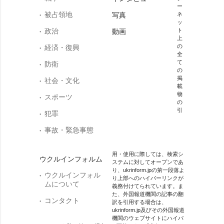
ー
被占領地
写真
ネ
ッ
政治
ト
動画
上
の
経済・復興
全
て
防衛
の
掲
社会・文化
載
物
スポーツ
の
引
犯罪
事故・緊急事態
用・使用に際しては、検索シ
ウクルインフォルム
ステムに対してオープンであ
り、ukrinform.jpの第一段落よ
ウクルインフォル
り上部へのハイパーリンクが
ムについて
義務付けてられています。ま
た、外国報道機関の記事の翻
コンタクト
訳を引用する場合は、
ukrinform.jp及びその外国報道
機関のウェブサイトにハイパ